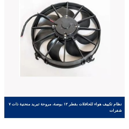
نظام تكييف هواء للحافلات بقطر ١٢ بوصة، مروحة تبريد منحنية ذات ٧
م
شفرات