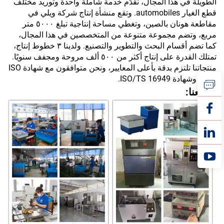
الطويلة في هذا المجال، نقدّم خدمة شاملة واحدة وتوريد مختلف
قطع الغيار automobiles. وتقع منشأة إنتاج شركة ويلي في
مقاطعة هونان بالصين، وتغطي مساحة إنتاجية تبلغ ٥٠٠٠ متر
مربع، وتضم مجموعة متنوعة من المتخصصين في هذا المجال،
كما تضم أقسام البحث والتطوير والتصنيع. ولدينا ٣ خطوط إنتاج،
تمتلك القدرة على إنتاج أكثر من ٥٠٠ ألف مروحة ومجفف سنويًا.
منتجاتنا تلتزم بدقة بأعلى المعايير، ونحن متوافقون مع شهادة ISO
9001 وشهادة ISO/TS 16949.
مصنعنا: