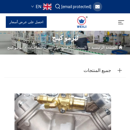
EN
[email protected]
احصل على عرض أسعار
ثيرمو كينج
الصفحة الرئيسية
>
المنتجات
>
قطع غيار التبريد للشاحنات
>
ثيرمو كينج
جميع المنتجات