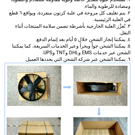
ومضادة للرطوبة والماء.
٢. يتم تغليف كل مروحة في علبة كرتون منفردة، وبواقع ٦ قطع
في العلبة الرئيسية.
٣. تُعزَّز العلبة الخارجية بأشرطة تضمن سلامة المنتجات أثناء
النقل.
٤. يمكننا إنجاز الشحن خلال ٥ أيام بعد إتمام الدفع.
٥. يمكننا الشحن جواً وبحراً وعبر الخدمات السريعة، كما يمكننا
الشحن عبر خدمات EMS وDHL وTNT وUPS.
٦. يمكننا الشحن عبر شركة الشحن التي يحددها العميل.