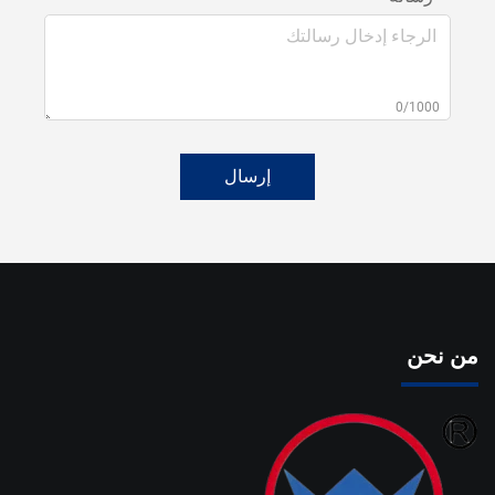
0/1000
إرسال
من نحن