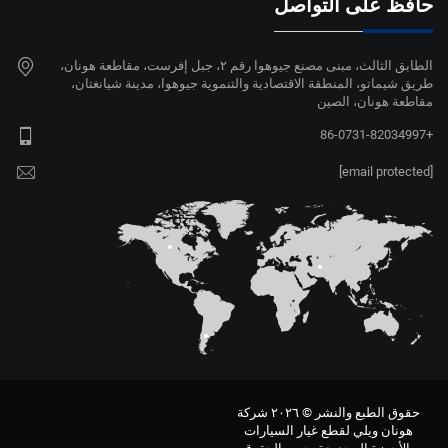
حافظ على التواصل
الطابق الثالث، مبنى مصنع جيوهوا رقم ٢، جبل إفرست، مقاطعة هونان،
طريق شيماتو، المنطقة الاقتصادية والتنموية جيوهوا، مدينة شيانغتان،
مقاطعة هونان، الصين
+86-0731-82034997
[email protected]
حقوق الطبع والنشر © ٢٠٢٦ شركة
هونان ويلي لقطع غيار السيارات