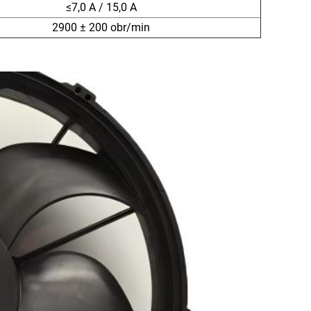
≤7,0 A / 15,0 A
2900 ± 200 obr/min