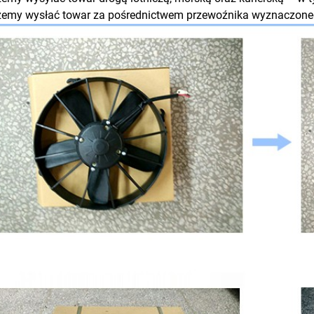
żemy wysłać towar za pośrednictwem przewoźnika wyznaczonego