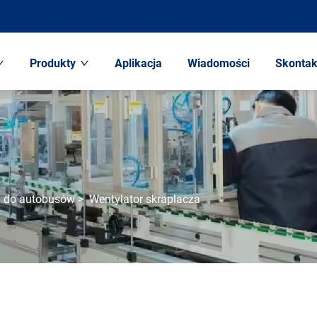
Produkty
Aplikacja
Wiadomości
Skontak
ji do autobusów
>
Wentylator skraplacza