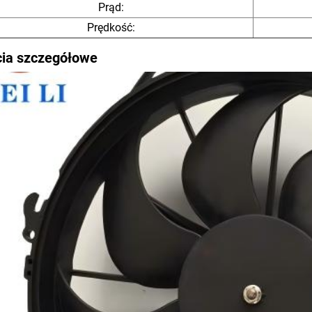
Prąd:
Prędkość:
cia szczegółowe