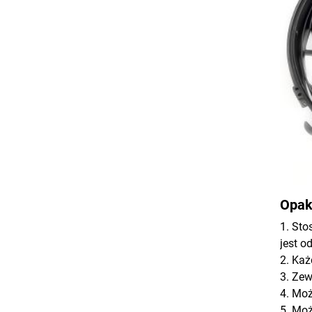
Opak
1. Sto
jest o
2. Każ
3. Zew
4. Mo
5. Moż