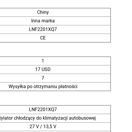
Chiny
Inna marka
LNF2201XQ7
CE
1
17 USD
7
Wysyłka po otrzymaniu płatności
LNF2201XQ7
ylator chłodzący do klimatyzacji autobusowej
27 V / 13,5 V