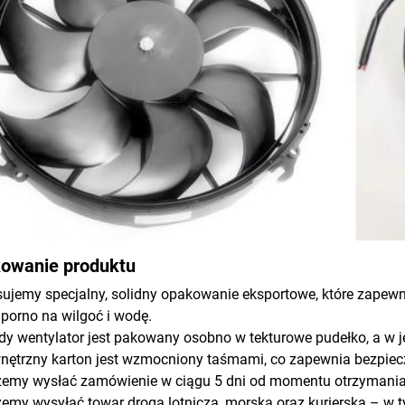
owanie produktu
sujemy specjalny, solidny opakowanie eksportowe, które zapewn
dporno na wilgoć i wodę.
dy wentylator jest pakowany osobno w tekturowe pudełko, a w j
nętrzny karton jest wzmocniony taśmami, co zapewnia bezpiec
żemy wysłać zamówienie w ciągu 5 dni od momentu otrzymania 
emy wysyłać towar drogą lotniczą, morską oraz kurierską – w