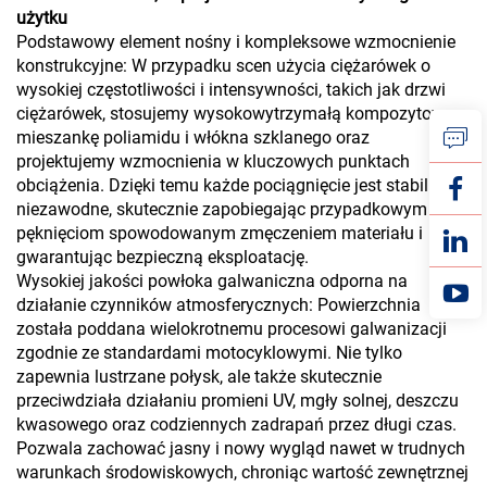
użytku
Podstawowy element nośny i kompleksowe wzmocnienie
konstrukcyjne: W przypadku scen użycia ciężarówek o
wysokiej częstotliwości i intensywności, takich jak drzwi
ciężarówek, stosujemy wysokowytrzymałą kompozytową
mieszankę poliamidu i włókna szklanego oraz
projektujemy wzmocnienia w kluczowych punktach
obciążenia. Dzięki temu każde pociągnięcie jest stabilne i
niezawodne, skutecznie zapobiegając przypadkowym
pęknięciom spowodowanym zmęczeniem materiału i
gwarantując bezpieczną eksploatację.
Wysokiej jakości powłoka galwaniczna odporna na
działanie czynników atmosferycznych: Powierzchnia
została poddana wielokrotnemu procesowi galwanizacji
zgodnie ze standardami motocyklowymi. Nie tylko
zapewnia lustrzane połysk, ale także skutecznie
przeciwdziała działaniu promieni UV, mgły solnej, deszczu
kwasowego oraz codziennych zadrapań przez długi czas.
Pozwala zachować jasny i nowy wygląd nawet w trudnych
warunkach środowiskowych, chroniąc wartość zewnętrznej