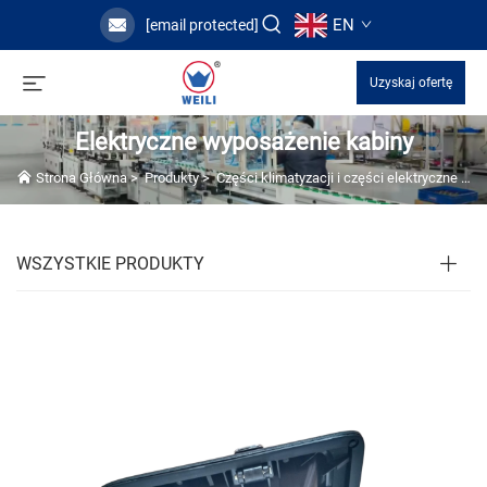
EN
[email protected]
Uzyskaj ofertę
Elektryczne wyposażenie kabiny
Strona Główna
>
Produkty
>
Części klimatyzacji i części elektryczne do ciężarówek
WSZYSTKIE PRODUKTY