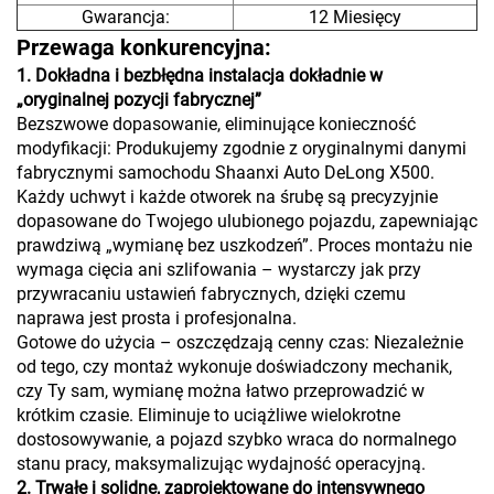
Gwarancja:
12 Miesięcy
Przewaga konkurencyjna:
1. Dokładna i bezbłędna instalacja dokładnie w
„oryginalnej pozycji fabrycznej”
Bezszwowe dopasowanie, eliminujące konieczność
modyfikacji: Produkujemy zgodnie z oryginalnymi danymi
fabrycznymi samochodu Shaanxi Auto DeLong X500.
Każdy uchwyt i każde otworek na śrubę są precyzyjnie
dopasowane do Twojego ulubionego pojazdu, zapewniając
prawdziwą „wymianę bez uszkodzeń”. Proces montażu nie
wymaga cięcia ani szlifowania – wystarczy jak przy
przywracaniu ustawień fabrycznych, dzięki czemu
naprawa jest prosta i profesjonalna.
Gotowe do użycia – oszczędzają cenny czas: Niezależnie
od tego, czy montaż wykonuje doświadczony mechanik,
czy Ty sam, wymianę można łatwo przeprowadzić w
krótkim czasie. Eliminuje to uciążliwe wielokrotne
dostosowywanie, a pojazd szybko wraca do normalnego
stanu pracy, maksymalizując wydajność operacyjną.
2. Trwałe i solidne, zaprojektowane do intensywnego