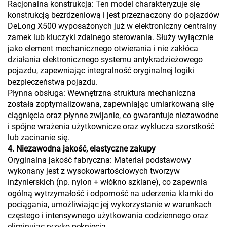
Racjonalna konstrukcja: Ten model charakteryzuje się
konstrukcją bezrdzeniową i jest przeznaczony do pojazdów
DeLong X500 wyposażonych już w elektroniczny centralny
zamek lub kluczyki zdalnego sterowania. Służy wyłącznie
jako element mechanicznego otwierania i nie zakłóca
działania elektronicznego systemu antykradzieżowego
pojazdu, zapewniając integralność oryginalnej logiki
bezpieczeństwa pojazdu.
Płynna obsługa: Wewnętrzna struktura mechaniczna
została zoptymalizowana, zapewniając umiarkowaną siłę
ciągnięcia oraz płynne zwijanie, co gwarantuje niezawodne
i spójne wrażenia użytkownicze oraz wyklucza szorstkość
lub zacinanie się.
4. Niezawodna jakość, elastyczne zakupy
Oryginalna jakość fabryczna: Materiał podstawowy
wykonany jest z wysokowartościowych tworzyw
inżynierskich (np. nylon + włókno szklane), co zapewnia
ogólną wytrzymałość i odporność na uderzenia klamki do
pociągania, umożliwiając jej wykorzystanie w warunkach
częstego i intensywnego użytkowania codziennego oraz
eliminując ryzyko pęknięcia.