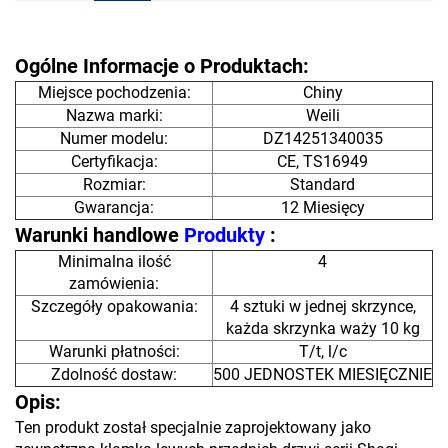
Ogólne Informacje o Produktach:
Miejsce pochodzenia:
Chiny
Nazwa marki:
Weili
Numer modelu:
DZ14251340035
Certyfikacja:
CE, TS16949
Rozmiar:
Standard
Gwarancja:
12 Miesięcy
Warunki handlowe
Produkty
:
Minimalna ilość
4
zamówienia:
Szczegóły opakowania:
4 sztuki w jednej skrzynce,
każda skrzynka waży 10 kg
Warunki płatności:
T/t, l/c
Zdolność dostaw:
500 JEDNOSTEK MIESIĘCZNIE
Opis:
Ten produkt został specjalnie zaprojektowany jako