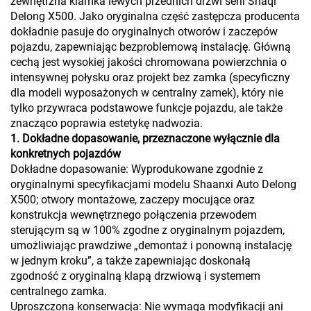
zewnętrzna klamka lewych przednich drzwi serii Shaqi
Delong X500. Jako oryginalna część zastępcza producenta
dokładnie pasuje do oryginalnych otworów i zaczepów
pojazdu, zapewniając bezproblemową instalację. Główną
cechą jest wysokiej jakości chromowana powierzchnia o
intensywnej połysku oraz projekt bez zamka (specyficzny
dla modeli wyposażonych w centralny zamek), który nie
tylko przywraca podstawowe funkcje pojazdu, ale także
znacząco poprawia estetykę nadwozia.
1. Dokładne dopasowanie, przeznaczone wyłącznie dla
konkretnych pojazdów
Dokładne dopasowanie: Wyprodukowane zgodnie z
oryginalnymi specyfikacjami modelu Shaanxi Auto Delong
X500; otwory montażowe, zaczepy mocujące oraz
konstrukcja wewnętrznego połączenia przewodem
sterującym są w 100% zgodne z oryginalnym pojazdem,
umożliwiając prawdziwe „demontaż i ponowną instalację
w jednym kroku”, a także zapewniając doskonałą
zgodność z oryginalną klapą drzwiową i systemem
centralnego zamka.
Uproszczona konserwacja: Nie wymaga modyfikacji ani