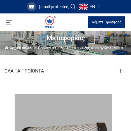
EN
[email protected]
Λάβετε Προσφορά
Μεταφορέας
Αρχική σελίδα
>
Προϊόντα
>
Εξαρτήματα Ψύξης Φορτηγών
>
Μεταφορέας
ΟΛΑ ΤΑ ΠΡΟΪΟΝΤΑ