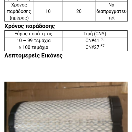
Χρόνος
Να
παράδοσης
10
20
διαπραγματευ
(ημέρες)
τεί
Χρόνος παράδοσης
Εύρος ποσότητας
Τιμή (CNY)
50
10 – 99 τεμάχια
CN¥41
67
≥ 100 τεμάχια
CN¥27
Λεπτομερείς Εικόνες