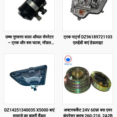
उच्च गुणवत्ता वाला ऑयल सेपरेटर
ट्रक पार्ट्स DZ96189721103
– ट्रक और बस घटक, मॉडल
एलईडी बाएं हेडलाइट
नंबर: 65-60059-01, कैरियर
ट्रांसीकोल्ड एक्सारियोस
300/350/ विएंटो 300
DZ14251340035 X5000 बाएं
अफ्टरमार्केट 24V 60W बस एयर
दरवाजे का बाहरी हैंडल
कंप्रेसर क्लच 260-210, 2A2B