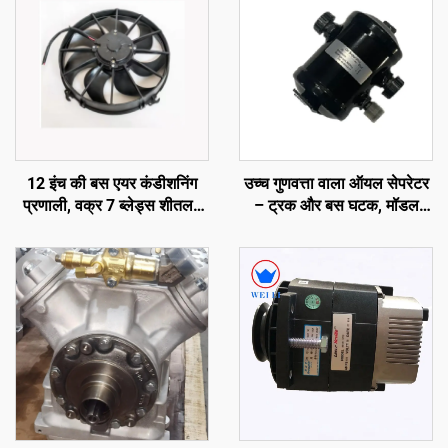
12 इंच की बस एयर कंडीशनिंग
उच्च गुणवत्ता वाला ऑयल सेपरेटर
प्रणाली, वक्र 7 ब्लेड्स शीतलन
– ट्रक और बस घटक, मॉडल
पंखा
नंबर: 65-60059-01, कैरियर
ट्रांसीकोल्ड एक्सारियोस
300/350/ विएंटो 300