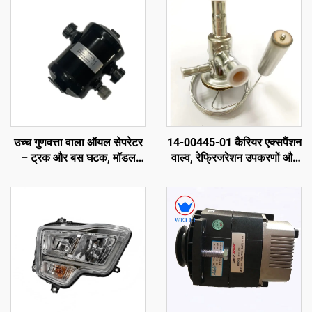
उच्च गुणवत्ता वाला ऑयल सेपरेटर
14-00445-01 कैरियर एक्सपैंशन
– ट्रक और बस घटक, मॉडल
वाल्व, रेफ्रिजरेशन उपकरणों और
नंबर: 65-60059-01, कैरियर
रेफ्रिजरेटेड वाहन एक्सेसरीज़ के
ट्रांसीकोल्ड एक्सारियोस
लिए मूल फैक्टरी घटक
300/350/ विएंटो 300