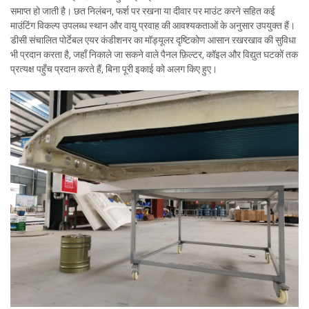
समाप्त हो जाती है। छत निलंबन, फर्श पर रखना या दीवार पर माउंट करने सहित कई
माउंटिंग विकल्प उपलब्ध स्थान और वायु प्रवाह की आवश्यकताओं के अनुसार उपयुक्त हैं।
डीसी संचालित पोर्टेबल एयर कंडीशनर का मॉड्यूलर दृष्टिकोण आसान रखरखाव की सुविधा
भी प्रदान करता है, जहाँ निकाले जा सकने वाले पैनल फ़िल्टर, कॉइल और विद्युत घटकों तक
प्रत्यक्ष पहुँच प्रदान करते हैं, बिना पूरी इकाई को अलग किए हुए।