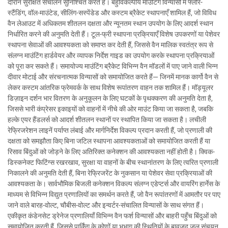
दौरान सुरक्षित संचालन सुनिश्चित करते हैं। बहुविकल्पीय माउंटिंग विन्यासों में फ्लोर-
स्टैंडिंग, वॉल-माउंटेड, सीलिंग-सस्पेंडेड और कस्टम ब्रैकेट स्थापनाएँ शामिल हैं, जो विविध
वैन लेआउट में अधिकतम शीतलन दक्षता और न्यूनतम स्थान उपयोग के लिए आदर्श स्थान
निर्धारित करने की अनुमति देती हैं। टूल-फ्री स्थापना प्रक्रियाएँ विशेष उपकरणों या पेशेवर
स्थापना सेवाओं की आवश्यकता को समाप्त कर देती हैं, जिससे वैन मालिक स्वतंत्र रूप से
संलग्न माउंटिंग हार्डवेयर और व्यापक निर्देश गाइड का उपयोग करके स्थापना प्रक्रियाओं
को पूरा कर सकते हैं। समायोज्य माउंटिंग ब्रैकेट विभिन्न वैन मॉडलों में पाए जाने वाली भिन्न
दीवार मोटाई और संरचनात्मक विन्यासों को समायोजित करते हैं— जिनमें मानक कार्गो वैन से
लेकर कस्टम आंतरिक फ्रेमवर्क के साथ विशेष रूपांतरण वाहन तक शामिल हैं। मॉड्यूलर
डिज़ाइन दर्शन भार वितरण के अनुकूलन के लिए घटकों के पृथक्करण की अनुमति देता है,
जिससे भारी कंप्रेसर इकाइयों को वाहनों में नीचे की ओर माउंट किया जा सकता है, जबकि
हल्के एयर हैंडलर्स को आदर्श शीतलन स्थानों पर स्थापित किया जा सकता है। लचीली
रेफ्रिजरेशन लाइनें पर्याप्त लंबाई और मार्गनिर्देश विकल्प प्रदान करती हैं, जो प्रणाली की
दक्षता को समझौता किए बिना जटिल स्थापना आवश्यकताओं को समायोजित करती हैं या
रिसाव बिंदुओं को जोड़ने के लिए अतिरिक्त कनेक्शन की आवश्यकता नहीं होती है। क्विक-
डिस्कनेक्ट फिटिंग्स रखरखाव, सुरक्षा या वाहनों के बीच स्थानांतरण के लिए त्वरित प्रणाली
निकालने की अनुमति देती हैं, बिना रेफ्रिजरेंट के नुकसान या पेशेवर सेवा प्रक्रियाओं की
आवश्यकता के। सार्वभौमिक बिजली कनेक्शन विकल्प संलग्न एडेप्टर्स और वायरिंग हार्नेस के
माध्यम से विभिन्न विद्युत प्रणालियों का समर्थन करते हैं, जो वैन रूपांतरणों में आमतौर पर पाए
जाने वाले बारह-वोल्ट, चौबीस-वोल्ट और इन्वर्टर-संचालित विन्यासों के साथ संगत हैं।
एकीकृत कंडेनसेट ड्रेनेज प्रणालियाँ विभिन्न वैन फर्श विन्यासों और बाहरी पहुँच बिंदुओं को
समायोजित करती हैं, जिससे पार्किंग के कोणों या भूभाग की स्थितियों के बावजूद जल संचयन