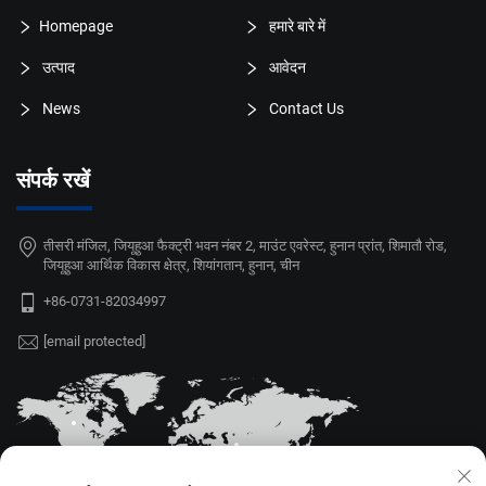
Homepage
हमारे बारे में
उत्पाद
आवेदन
News
Contact Us
संपर्क रखें
तीसरी मंजिल, जियूहुआ फैक्ट्री भवन नंबर 2, माउंट एवरेस्ट, हुनान प्रांत, शिमातौ रोड,
जियूहुआ आर्थिक विकास क्षेत्र, शियांगतान, हुनान, चीन
+86-0731-82034997
[email protected]