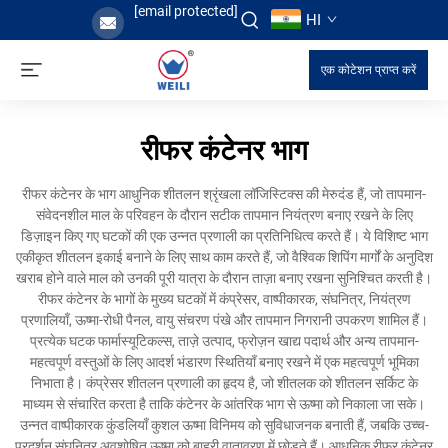
[email protected]
HI
एक कोटेशन प्राप्त करें
रीफर कंटेनर भाग
रीफर कंटेनर के भाग आधुनिक शीतलन श्रृंखला लॉजिस्टिक्स की मेरुदंड हैं, जो तापमान-
संवेदनशील माल के परिवहन के दौरान सटीक तापमान नियंत्रण बनाए रखने के लिए
डिज़ाइन किए गए घटकों की एक उन्नत प्रणाली का प्रतिनिधित्व करते हैं। ये विशिष्ट भाग
एकीकृत शीतलन इकाई बनाने के लिए साथ काम करते हैं, जो वैश्विक शिपिंग मार्गों के अनुदिश
खराब होने वाले माल को उनकी पूरी यात्रा के दौरान ताज़ा बनाए रखना सुनिश्चित करती है।
रीफर कंटेनर के भागों के मुख्य घटकों में कंप्रेसर, वाष्पीकारक, संघनित्र, नियंत्रण
प्रणालियाँ, ऊष्मा-रोधी पैनल, वायु संचरण पंखे और तापमान निगरानी उपकरण शामिल हैं।
प्रत्येक घटक फार्मास्यूटिकल्स, ताज़े उत्पाद, फ्रोज़न खाद्य पदार्थ और अन्य तापमान-
महत्वपूर्ण वस्तुओं के लिए आदर्श भंडारण स्थितियाँ बनाए रखने में एक महत्वपूर्ण भूमिका
निभाता है। कंप्रेसर शीतलन प्रणाली का हृदय है, जो शीतलक को शीतलन सर्किट के
माध्यम से संचारित करता है ताकि कंटेनर के आंतरिक भाग से ऊष्मा को निकाला जा सके।
उन्नत वाष्पीकारक कुंडलियाँ कुशल ऊष्मा विनिमय को सुविधाजनक बनाती हैं, जबकि उच्च-
प्रदर्शन संघनित्र अवशोषित ऊष्मा को बाहरी वातावरण में छोड़ते हैं। आधुनिक रीफर कंटेनर