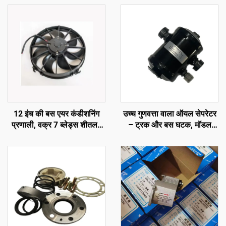
12 इंच की बस एयर कंडीशनिंग
उच्च गुणवत्ता वाला ऑयल सेपरेटर
प्रणाली, वक्र 7 ब्लेड्स शीतलन
– ट्रक और बस घटक, मॉडल
पंखा
नंबर: 65-60059-01, कैरियर
ट्रांसीकोल्ड एक्सारियोस
300/350/ विएंटो 300