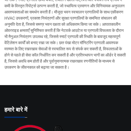
कमी के विस्तृत रिपोर्ट्स उत्पन्न करती है, जो स्थायित्व प्रमाणन और विनियामक अनुपालन
आवश्यकताओं का समर्थन करती हैं। मौजूदा भवन स्वचालन प्रणालियों के साथ एकीकरण
HVAC उपकरणों, प्रकाश नियंत्रणों और सुरक्षा प्रणालियों के समन्वित संचालन की
अनुमति देता है, जिससे समग्र भवन दक्षता को अधिकतम किया जा सके। आपातकालीन
ओवरराइड क्षमताएँ सुनिश्चित करती हैं कि नेटवर्क आउटेज या प्रणाली विफलता के दौरान
भी मैनुअल नियंत्रण उपलब्ध रहे, जिससे स्मार्ट प्रणाली की स्थिति के बावजूद महत्वपूर्ण
वेंटिलेशन कार्यों को बनाए रखा जा सके। छत पंखा मोटर मॉनिटरिंग प्रणाली आवश्यक
मरम्मत के लिए रखरखाव सेवाओं से स्वचालित रूप से संपर्क कर सकती है, विफलताओं के
होने से पहले ही सेवा कॉल निर्धारित कर सकती है और प्रतिस्थापन भागों का ऑर्डर दे सकती
है, जिससे अवधि कम होती है और पूर्वानुमानात्मक रखरखाव रणनीतियों के माध्यम से
उपकरण के जीवनकाल को बढ़ाया जा सकता है।
हमारे बारे में