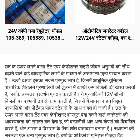
24V कॉपी नया रेगुलेटर, मॉडल
ऑटोमोटिव जनरेटर कॉइल
105-389, 105389, 105389,
12V/24V स्टेटर कॉइल, बस एयर
8RL3023, 8RL3023C,
कंडीशनिंग सिस्टम में स्टेटर
8RL3145 के लिए
असेंबली AVI144
छत के ऊपर लगने वाला टेंट एयर कंडीशनर बाहरी जीवन अनुभवों को सीधे
बढ़ाने वाले कई व्यावहारिक लाभों के माध्यम से असामान्य मूल्य प्रदान करता
है। ऊर्जा दक्षता इसका सबसे प्रमुख लाभ है, जिसमें आधुनिक यूनिट्स
पारंपरिक शीतलन प्रणालियों की तुलना में काफी कम बिजली की खपत करती
हैं, जबकि उच्चतर प्रदर्शन प्रदान करती हैं। ये प्रणालियाँ 12V डीसी
बिजली पर प्रभावी ढंग से काम करती हैं, जिससे ये मानक वाहन विद्युत
प्रणालियों और पोर्टेबल पावर स्टेशनों के साथ संगत हो जाती हैं। छत के
ऊपर लगने वाला टेंट एयर कंडीशनर शोरगुल पैदा करने वाले जनरेटरों की
आवश्यकता को समाप्त कर देता है, जो वन्यजीवों और अन्य कैंपर्स को विचलित
करते हैं, और आराम व विश्राम के लिए शांत वातावरण बनाता है। स्थापना की
सरलता एक अन्य प्रमुख लाभ है, क्योंकि अधिकांश यूनिट्स मौजूदा टेंट