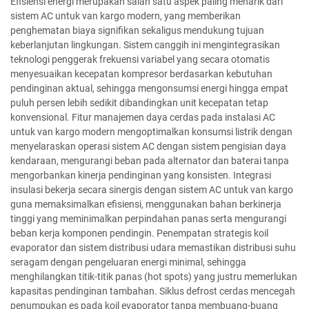
Efisiensi energi merupakan salah satu aspek paling menarik dari
sistem AC untuk van kargo modern, yang memberikan
penghematan biaya signifikan sekaligus mendukung tujuan
keberlanjutan lingkungan. Sistem canggih ini mengintegrasikan
teknologi penggerak frekuensi variabel yang secara otomatis
menyesuaikan kecepatan kompresor berdasarkan kebutuhan
pendinginan aktual, sehingga mengonsumsi energi hingga empat
puluh persen lebih sedikit dibandingkan unit kecepatan tetap
konvensional. Fitur manajemen daya cerdas pada instalasi AC
untuk van kargo modern mengoptimalkan konsumsi listrik dengan
menyelaraskan operasi sistem AC dengan sistem pengisian daya
kendaraan, mengurangi beban pada alternator dan baterai tanpa
mengorbankan kinerja pendinginan yang konsisten. Integrasi
insulasi bekerja secara sinergis dengan sistem AC untuk van kargo
guna memaksimalkan efisiensi, menggunakan bahan berkinerja
tinggi yang meminimalkan perpindahan panas serta mengurangi
beban kerja komponen pendingin. Penempatan strategis koil
evaporator dan sistem distribusi udara memastikan distribusi suhu
seragam dengan pengeluaran energi minimal, sehingga
menghilangkan titik-titik panas (hot spots) yang justru memerlukan
kapasitas pendinginan tambahan. Siklus defrost cerdas mencegah
penumpukan es pada koil evaporator tanpa membuang-buang