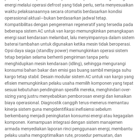
energi melalui operasi defrost yang tidak perlu, serta menyesuaikan
waktu pelaksanaannya secara otomatis berdasarkan kondisi
operasional aktual—bukan berdasarkan jadwal tetap.
Kompatibilitas dengan pengereman regeneratif yang tersedia pada
beberapa sistem AC untuk van kargo memungkinkan penangkapan
energi saat kendaraan melambat, lalu menyimpannya dalam sistem
baterai tambahan untuk digunakan ketika mesin tidak beroperasi.
Opsi daya siaga (standby power) memungkinkan operasi sistem
tetap berjalan selama berhenti pengiriman tanpa perlu
menghidupkan mesin kendaraan (idling), sehingga mengurangi
konsumsi bahan bakar dan emisi gas buang sambil menjaga suhu
kargo tetap stabil. Desain modular sistem AC untuk van kargo yang
efisien memungkinkan pelaku usaha memilih komponen yang tepat
sesuai kebutuhan pendinginan spesifik mereka, menghindari over-
sizing yang justru menyebabkan pemborosan energi dan kenaikan
biaya operasional. Diagnostik canggih terus-menerus memantau
kinerja sistem guna mengidentifikasi inefisiensi sebelum
berkembang menjadi peningkatan konsumsi energi atau kegagalan
komponen. Kemampuan integrasi dengan sistem manajemen
armada menyediakan laporan rinci penggunaan energi, membantu
pelaku usaha mengoptimalkan rute, prosedur pemuatan, dan