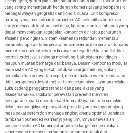
kelembapan, garam jalan, dan paparan bahan kimia—faktor-faktor
yang sering memengaruhi kendaraan komersial yang beroperasi di
berbagai wilayah geografis dan kondisi cuaca. Unit kompresor
tertutup yang menjadi ciri khas sistem AC berkualitas untuk van
kargo mencegah kontaminasi debu, kotoran, dan kelembapan yang
dapat menyebabkan kegagalan komponen dini atau penurunan
efisiensi pendinginan. Sistem keamanan redundan memantau
parameter operasi kritis secara terus-menerus dan secara otomatis
mematikan operasi sebelum kerusakan terjadi ketika kondisi tidak
normal terdeteksi, sehingga melindungi baik sistem pendingin
maupun muatan berharga dari bahaya. Desain komponen modular
pada sistem AC yang kokoh untuk van kargo memungkinkan
perbaikan dan perawatan cepat, meminimalkan waktu kendaraan
tidak beroperasi (downtime) serta menekan biaya layanan melalui
suku cadang pengganti standar dan panel akses yang
disederhanakan. Indikator perawatan preventif memberi
peringatan kepada operator saat interval layanan rutin semakin
dekat, memungkinkan perawatan proaktif yang memperpanjang
masa pakai sistem dan menjaga tingkat kinerja optimal. Jaminan
tambahan (extended warranty) yang umumnya ditawarkan
bersama sistem AC komersial untuk van kargo mencerminkan
kepercayaan produsen terhadap ketahanan produk dan