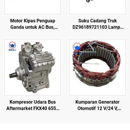
Motor Kipas Penguap
Suku Cadang Truk
Ganda untuk AC Bus,
DZ96189721103 Lampu
Motor Blower untuk Bus
Depan Kiri LED
Kompresor Udara Bus
Kumparan Generator
Aftermarket FKX40 655K
Otomotif 12 V/24 V,
560K 470K
Kumparan Stator,
Perakitan Stator pada
Sistem Pendingin Udara