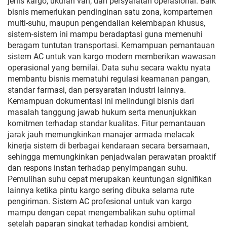
jenis kargo, ukuran van, dan persyaratan operasional. Baik
bisnis memerlukan pendinginan satu zona, kompartemen
multi-suhu, maupun pengendalian kelembapan khusus,
sistem-sistem ini mampu beradaptasi guna memenuhi
beragam tuntutan transportasi. Kemampuan pemantauan
sistem AC untuk van kargo modern memberikan wawasan
operasional yang bernilai. Data suhu secara waktu nyata
membantu bisnis mematuhi regulasi keamanan pangan,
standar farmasi, dan persyaratan industri lainnya.
Kemampuan dokumentasi ini melindungi bisnis dari
masalah tanggung jawab hukum serta menunjukkan
komitmen terhadap standar kualitas. Fitur pemantauan
jarak jauh memungkinkan manajer armada melacak
kinerja sistem di berbagai kendaraan secara bersamaan,
sehingga memungkinkan penjadwalan perawatan proaktif
dan respons instan terhadap penyimpangan suhu.
Pemulihan suhu cepat merupakan keuntungan signifikan
lainnya ketika pintu kargo sering dibuka selama rute
pengiriman. Sistem AC profesional untuk van kargo
mampu dengan cepat mengembalikan suhu optimal
setelah paparan singkat terhadap kondisi ambient,