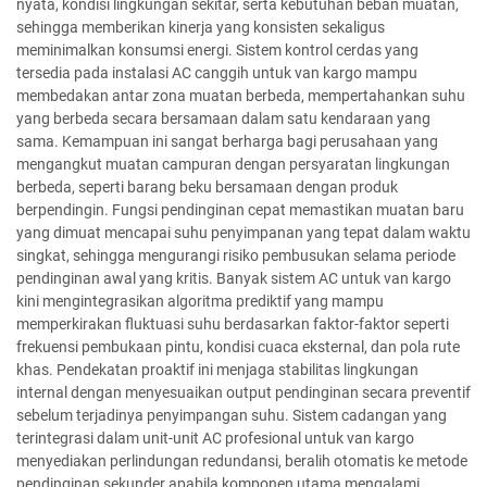
nyata, kondisi lingkungan sekitar, serta kebutuhan beban muatan,
sehingga memberikan kinerja yang konsisten sekaligus
meminimalkan konsumsi energi. Sistem kontrol cerdas yang
tersedia pada instalasi AC canggih untuk van kargo mampu
membedakan antar zona muatan berbeda, mempertahankan suhu
yang berbeda secara bersamaan dalam satu kendaraan yang
sama. Kemampuan ini sangat berharga bagi perusahaan yang
mengangkut muatan campuran dengan persyaratan lingkungan
berbeda, seperti barang beku bersamaan dengan produk
berpendingin. Fungsi pendinginan cepat memastikan muatan baru
yang dimuat mencapai suhu penyimpanan yang tepat dalam waktu
singkat, sehingga mengurangi risiko pembusukan selama periode
pendinginan awal yang kritis. Banyak sistem AC untuk van kargo
kini mengintegrasikan algoritma prediktif yang mampu
memperkirakan fluktuasi suhu berdasarkan faktor-faktor seperti
frekuensi pembukaan pintu, kondisi cuaca eksternal, dan pola rute
khas. Pendekatan proaktif ini menjaga stabilitas lingkungan
internal dengan menyesuaikan output pendinginan secara preventif
sebelum terjadinya penyimpangan suhu. Sistem cadangan yang
terintegrasi dalam unit-unit AC profesional untuk van kargo
menyediakan perlindungan redundansi, beralih otomatis ke metode
pendinginan sekunder apabila komponen utama mengalami