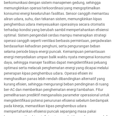
berkomunikasi dengan sistem manajemen gedung, sehingga
memungkinkan operasi terkoordinasi yang mengoptimalkan
konsumsi energi keseluruhan fasilitas. Sensor canggih memantau
aliran udara, suhu, dan tekanan sistem, memungkinkan kipas
penghembus udara menyesuaikan operasinya secara otomatis
terhadap kondisi yang berubah sambil mempertahankan efisiensi
optimal. Sistem pengendali cerdas mampu menerapkan strategi
operasi canggih seperti ventilasi berbasis permintaan, penjadwalan
berdasarkan kehadiran penghuni, serta pengurangan beban
selama periode biaya energi puncak. Kemampuan pemantauan
energi menyediakan umpan balik waktu nyata mengenai konsumsi
daya, sehingga manajer fasilitas dapat mengidentifikasi peluang
optimasi serta melacak penghematan energi yang dicapai melalui
penerapan kipas penghembus udara. Operasi efisien ini
menghasilkan panas lebih rendah dibandingkan alternatif yang
kurang efisien, sehingga mengurangi beban pendinginan di ruang
ber-AC dan memberikan penghematan energi tambahan. Fitur
pemeliharaan prediktif menganalisis parameter operasional untuk
mengidentifikasi potensi penurunan efisiensi sebelum berdampak
pada kinerja, memastikan kipas penghembus udara
mempertahankan efisiensi puncak sepanjang masa pakai