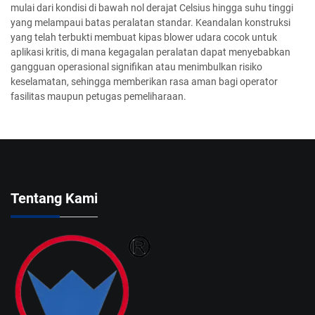
mulai dari kondisi di bawah nol derajat Celsius hingga suhu tinggi
yang melampaui batas peralatan standar. Keandalan konstruksi
yang telah terbukti membuat kipas blower udara cocok untuk
aplikasi kritis, di mana kegagalan peralatan dapat menyebabkan
gangguan operasional signifikan atau menimbulkan risiko
keselamatan, sehingga memberikan rasa aman bagi operator
fasilitas maupun petugas pemeliharaan.
Tentang Kami