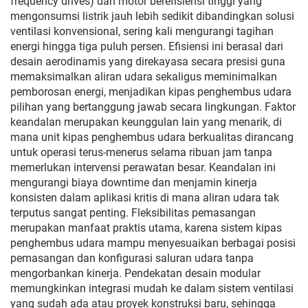
frequency drives) dan motor berefisiensi tinggi yang
mengonsumsi listrik jauh lebih sedikit dibandingkan solusi
ventilasi konvensional, sering kali mengurangi tagihan
energi hingga tiga puluh persen. Efisiensi ini berasal dari
desain aerodinamis yang direkayasa secara presisi guna
memaksimalkan aliran udara sekaligus meminimalkan
pemborosan energi, menjadikan kipas penghembus udara
pilihan yang bertanggung jawab secara lingkungan. Faktor
keandalan merupakan keunggulan lain yang menarik, di
mana unit kipas penghembus udara berkualitas dirancang
untuk operasi terus-menerus selama ribuan jam tanpa
memerlukan intervensi perawatan besar. Keandalan ini
mengurangi biaya downtime dan menjamin kinerja
konsisten dalam aplikasi kritis di mana aliran udara tak
terputus sangat penting. Fleksibilitas pemasangan
merupakan manfaat praktis utama, karena sistem kipas
penghembus udara mampu menyesuaikan berbagai posisi
pemasangan dan konfigurasi saluran udara tanpa
mengorbankan kinerja. Pendekatan desain modular
memungkinkan integrasi mudah ke dalam sistem ventilasi
yang sudah ada atau proyek konstruksi baru, sehingga