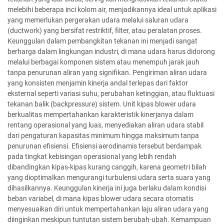
melebihi beberapa inci kolom air, menjadikannya ideal untuk aplikasi
yang memerlukan pergerakan udara melalui saluran udara
(ductwork) yang bersifat restriktif, filter, atau peralatan proses.
Keunggulan dalam pembangkitan tekanan ini menjadi sangat
berharga dalam lingkungan industri, di mana udara harus didorong
melalui berbagai komponen sistem atau menempuh jarak jauh
tanpa penurunan aliran yang signifikan. Pengiriman aliran udara
yang konsisten menjamin kinerja andal terlepas dari faktor
eksternal seperti variasi suhu, perubahan ketinggian, atau fluktuasi
tekanan balik (backpressure) sistem. Unit kipas blower udara
berkualitas mempertahankan karakteristik kinerjanya dalam
rentang operasional yang luas, menyediakan aliran udara stabil
dari pengaturan kapasitas minimum hingga maksimum tanpa
penurunan efisiensi. Efisiensi aerodinamis tersebut berdampak
pada tingkat kebisingan operasional yang lebih rendah
dibandingkan kipas-kipas kurang canggih, karena geometri bilah
yang dioptimalkan mengurangi turbulensi udara serta suara yang
dihasilkannya. Keunggulan kinerja ini juga berlaku dalam kondisi
beban variabel, di mana kipas blower udara secara otomatis
menyesuaikan diri untuk mempertahankan laju aliran udara yang
diinginkan meskipun tuntutan sistem berubah-ubah. Kemampuan