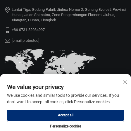
Lantai Tiga, Gedung Pabrik Jiuhua Nomor 2, Gunung Everest, Provinsi
Hunan, Jalan Shimatou, Zona Pengembangan Ekonomi Jiuhua,
Xiangtan, Hunan, Tiongkok
+86-0731-82034997
[email protected]
We value your privacy
We use cookies and similar tools to provide our services. If you
don't want to accept all cookies, click Personalize cookies.
Hak Cipta © 2026 Hunan Weili Auto
Accept all
Parts Appliance Co., Ltd. Hak cipta
dilindungi undang-undang. —
Personalize cookies
Kebijakan Privasi