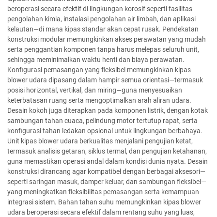
beroperasi secara efektif di lingkungan korosif seperti fasilitas
pengolahan kimia, instalasi pengolahan air limbah, dan aplikasi
kelautan—di mana kipas standar akan cepat rusak. Pendekatan
konstruksi modular memungkinkan akses perawatan yang mudah
serta penggantian komponen tanpa harus melepas seluruh unit,
sehingga meminimalkan waktu henti dan biaya perawatan.
Konfigurasi pemasangan yang fleksibel memungkinkan kipas
blower udara dipasang dalam hampir semua orientasi—termasuk
posisi horizontal, vertikal, dan miring—guna menyesuaikan
keterbatasan ruang serta mengoptimalkan arah aliran udara.
Desain kokoh juga diterapkan pada komponen listrik, dengan kotak
sambungan tahan cuaca, pelindung motor tertutup rapat, serta
konfigurasi tahan ledakan opsional untuk lingkungan berbahaya.
Unit kipas blower udara berkualitas menjalani pengujian ketat,
termasuk analisis getaran, siklus termal, dan pengujian ketahanan,
guna memastikan operasi andal dalam kondisi dunia nyata. Desain
konstruksi dirancang agar kompatibel dengan berbagai aksesori—
seperti saringan masuk, damper keluar, dan sambungan fleksibel—
yang meningkatkan fleksibilitas pemasangan serta kemampuan
integrasi sistem. Bahan tahan suhu memungkinkan kipas blower
udara beroperasi secara efektif dalam rentang suhu yang luas,