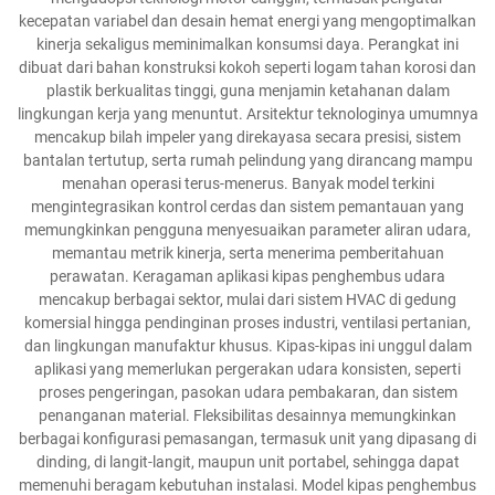
kecepatan variabel dan desain hemat energi yang mengoptimalkan
kinerja sekaligus meminimalkan konsumsi daya. Perangkat ini
dibuat dari bahan konstruksi kokoh seperti logam tahan korosi dan
plastik berkualitas tinggi, guna menjamin ketahanan dalam
lingkungan kerja yang menuntut. Arsitektur teknologinya umumnya
mencakup bilah impeler yang direkayasa secara presisi, sistem
bantalan tertutup, serta rumah pelindung yang dirancang mampu
menahan operasi terus-menerus. Banyak model terkini
mengintegrasikan kontrol cerdas dan sistem pemantauan yang
memungkinkan pengguna menyesuaikan parameter aliran udara,
memantau metrik kinerja, serta menerima pemberitahuan
perawatan. Keragaman aplikasi kipas penghembus udara
mencakup berbagai sektor, mulai dari sistem HVAC di gedung
komersial hingga pendinginan proses industri, ventilasi pertanian,
dan lingkungan manufaktur khusus. Kipas-kipas ini unggul dalam
aplikasi yang memerlukan pergerakan udara konsisten, seperti
proses pengeringan, pasokan udara pembakaran, dan sistem
penanganan material. Fleksibilitas desainnya memungkinkan
berbagai konfigurasi pemasangan, termasuk unit yang dipasang di
dinding, di langit-langit, maupun unit portabel, sehingga dapat
memenuhi beragam kebutuhan instalasi. Model kipas penghembus