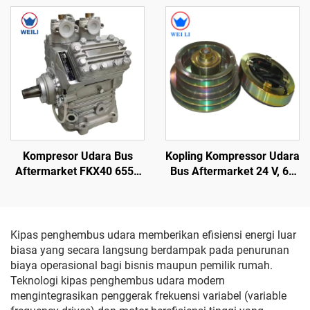
Transportasi, Aksesori
Kendaraan Berpendingin
Kompresor Udara Bus
Kopling Kompressor Udara
Aftermarket FKX40 655K
Bus Aftermarket 24 V, 60
560K 470K
W, 260-210, 2A2B
Kipas penghembus udara memberikan efisiensi energi luar
biasa yang secara langsung berdampak pada penurunan
biaya operasional bagi bisnis maupun pemilik rumah.
Teknologi kipas penghembus udara modern
mengintegrasikan penggerak frekuensi variabel (variable