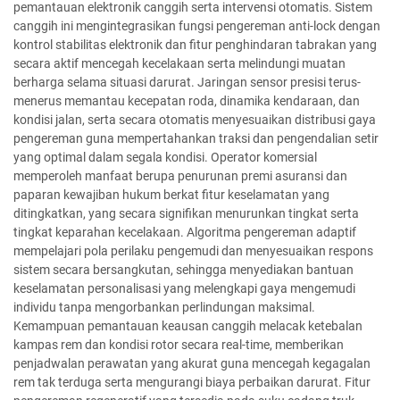
pemantauan elektronik canggih serta intervensi otomatis. Sistem
canggih ini mengintegrasikan fungsi pengereman anti-lock dengan
kontrol stabilitas elektronik dan fitur penghindaran tabrakan yang
secara aktif mencegah kecelakaan serta melindungi muatan
berharga selama situasi darurat. Jaringan sensor presisi terus-
menerus memantau kecepatan roda, dinamika kendaraan, dan
kondisi jalan, serta secara otomatis menyesuaikan distribusi gaya
pengereman guna mempertahankan traksi dan pengendalian setir
yang optimal dalam segala kondisi. Operator komersial
memperoleh manfaat berupa penurunan premi asuransi dan
paparan kewajiban hukum berkat fitur keselamatan yang
ditingkatkan, yang secara signifikan menurunkan tingkat serta
tingkat keparahan kecelakaan. Algoritma pengereman adaptif
mempelajari pola perilaku pengemudi dan menyesuaikan respons
sistem secara bersangkutan, sehingga menyediakan bantuan
keselamatan personalisasi yang melengkapi gaya mengemudi
individu tanpa mengorbankan perlindungan maksimal.
Kemampuan pemantauan keausan canggih melacak ketebalan
kampas rem dan kondisi rotor secara real-time, memberikan
penjadwalan perawatan yang akurat guna mencegah kegagalan
rem tak terduga serta mengurangi biaya perbaikan darurat. Fitur