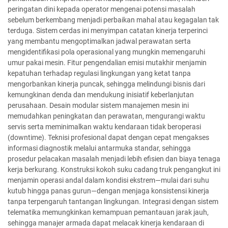
peringatan dini kepada operator mengenai potensi masalah
sebelum berkembang menjadi perbaikan mahal atau kegagalan tak
terduga. Sistem cerdas ini menyimpan catatan kinerja terperinci
yang membantu mengoptimalkan jadwal perawatan serta
mengidentifikasi pola operasional yang mungkin memengaruhi
umur pakai mesin. Fitur pengendalian emisi mutakhir menjamin
kepatuhan terhadap regulasi lingkungan yang ketat tanpa
mengorbankan kinerja puncak, sehingga melindungi bisnis dari
kemungkinan denda dan mendukung inisiatif keberlanjutan
perusahaan. Desain modular sistem manajemen mesin ini
memudahkan peningkatan dan perawatan, mengurangi waktu
servis serta meminimalkan waktu kendaraan tidak beroperasi
(downtime). Teknisi profesional dapat dengan cepat mengakses
informasi diagnostik melalui antarmuka standar, sehingga
prosedur pelacakan masalah menjadi lebih efisien dan biaya tenaga
kerja berkurang. Konstruksi kokoh suku cadang truk pengangkut ini
menjamin operasi andal dalam kondisi ekstrem—mulai dari suhu
kutub hingga panas gurun—dengan menjaga konsistensi kinerja
tanpa terpengaruh tantangan lingkungan. Integrasi dengan sistem
telematika memungkinkan kemampuan pemantauan jarak jauh,
sehingga manajer armada dapat melacak kinerja kendaraan di