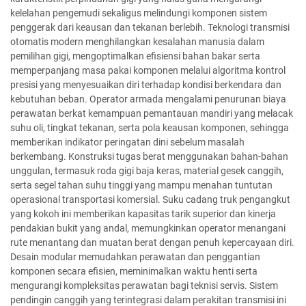
kelelahan pengemudi sekaligus melindungi komponen sistem
penggerak dari keausan dan tekanan berlebih. Teknologi transmisi
otomatis modern menghilangkan kesalahan manusia dalam
pemilihan gigi, mengoptimalkan efisiensi bahan bakar serta
memperpanjang masa pakai komponen melalui algoritma kontrol
presisi yang menyesuaikan diri terhadap kondisi berkendara dan
kebutuhan beban. Operator armada mengalami penurunan biaya
perawatan berkat kemampuan pemantauan mandiri yang melacak
suhu oli, tingkat tekanan, serta pola keausan komponen, sehingga
memberikan indikator peringatan dini sebelum masalah
berkembang. Konstruksi tugas berat menggunakan bahan-bahan
unggulan, termasuk roda gigi baja keras, material gesek canggih,
serta segel tahan suhu tinggi yang mampu menahan tuntutan
operasional transportasi komersial. Suku cadang truk pengangkut
yang kokoh ini memberikan kapasitas tarik superior dan kinerja
pendakian bukit yang andal, memungkinkan operator menangani
rute menantang dan muatan berat dengan penuh kepercayaan diri.
Desain modular memudahkan perawatan dan penggantian
komponen secara efisien, meminimalkan waktu henti serta
mengurangi kompleksitas perawatan bagi teknisi servis. Sistem
pendingin canggih yang terintegrasi dalam perakitan transmisi ini