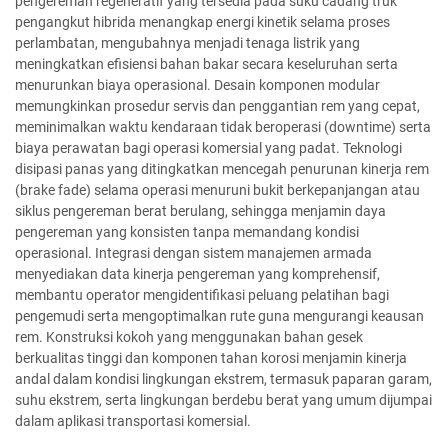
pengereman regeneratif yang tersedia pada suku cadang truk
pengangkut hibrida menangkap energi kinetik selama proses
perlambatan, mengubahnya menjadi tenaga listrik yang
meningkatkan efisiensi bahan bakar secara keseluruhan serta
menurunkan biaya operasional. Desain komponen modular
memungkinkan prosedur servis dan penggantian rem yang cepat,
meminimalkan waktu kendaraan tidak beroperasi (downtime) serta
biaya perawatan bagi operasi komersial yang padat. Teknologi
disipasi panas yang ditingkatkan mencegah penurunan kinerja rem
(brake fade) selama operasi menuruni bukit berkepanjangan atau
siklus pengereman berat berulang, sehingga menjamin daya
pengereman yang konsisten tanpa memandang kondisi
operasional. Integrasi dengan sistem manajemen armada
menyediakan data kinerja pengereman yang komprehensif,
membantu operator mengidentifikasi peluang pelatihan bagi
pengemudi serta mengoptimalkan rute guna mengurangi keausan
rem. Konstruksi kokoh yang menggunakan bahan gesek
berkualitas tinggi dan komponen tahan korosi menjamin kinerja
andal dalam kondisi lingkungan ekstrem, termasuk paparan garam,
suhu ekstrem, serta lingkungan berdebu berat yang umum dijumpai
dalam aplikasi transportasi komersial.