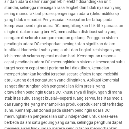
air dari udara dalam ruangan lebih efektif dibandingkan unit
standar, sehingga mencegah rasa lengket dan tidak nyaman yang
sering muncul akibat proses pengeringan udara (dehumidifikasi)
yang tidak memadai. Penyesuaian kecepatan bertahap pada
kompresor pendingin udara DC menghilangkan titik-titik panas dan
dingin di dalam ruang ber-AC, memastikan distribusi suhu yang
seragam di seluruh ruangan maupun gedung. Pengguna sistem
pendingin udara DC melaporkan peningkatan signifikan dalam
kualitas tidur berkat suhu yang stabil dan tingkat kebisingan yang
lebih rendah selama operasi malam hari. Kemampuan respons
cepat pendingin udara DC memungkinkan sistem ini mencapai suhu
target secara cepat saat pertama kali diaktifkan, kemudian
mempertahankan kondisi tersebut secara efisien tanpa melebihi
atau kurang dari pengaturan yang diinginkan. Aplikasi komersial
sangat diuntungkan oleh pengendalian iklim presisi yang
ditawarkan pendingin udara DC, khususnya di lingkungan di mana
stabilitas suhu sangat krusial—seperti ruang server, fasilitas medis,
dan ruang ritel yang menampilkan produk-produk sensitif terhadap
suhu. Kemampuan zonasi pada sistem pendingin udara DC
memungkinkan pengendalian suhu independen untuk area-area
berbeda dalam satu gedung yang sama, sehingga penghuni dapat
menyesuaikan lingkungan mereka sendiri tanpa mengorbankan