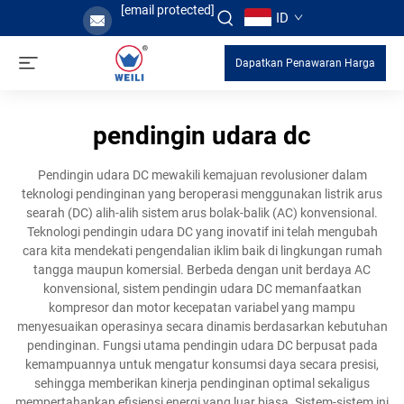
[email protected]
ID
Dapatkan Penawaran Harga
pendingin udara dc
Pendingin udara DC mewakili kemajuan revolusioner dalam
teknologi pendinginan yang beroperasi menggunakan listrik arus
searah (DC) alih-alih sistem arus bolak-balik (AC) konvensional.
Teknologi pendingin udara DC yang inovatif ini telah mengubah
cara kita mendekati pengendalian iklim baik di lingkungan rumah
tangga maupun komersial. Berbeda dengan unit berdaya AC
konvensional, sistem pendingin udara DC memanfaatkan
kompresor dan motor kecepatan variabel yang mampu
menyesuaikan operasinya secara dinamis berdasarkan kebutuhan
pendinginan. Fungsi utama pendingin udara DC berpusat pada
kemampuannya untuk mengatur konsumsi daya secara presisi,
sehingga memberikan kinerja pendinginan optimal sekaligus
mempertahankan efisiensi energi yang luar biasa. Sistem-sistem ini