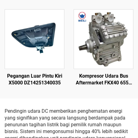
Truk dan Bus, Pemisah Oli
Peralatan Pendingin
65-60059-01 Carrier
Transportasi, Aksesori
Transicold Xarios
Kendaraan Berpendingin
300/350/Viento 300
Pegangan Luar Pintu Kiri
Kompresor Udara Bus
X5000 DZ14251340035
Aftermarket FKX40 655K
560K 470K
Pendingin udara DC memberikan penghematan energi
yang signifikan yang secara langsung berdampak pada
penurunan tagihan listrik bagi pemilik rumah maupun
bisnis. Sistem ini mengonsumsi hingga 40% lebih sedikit