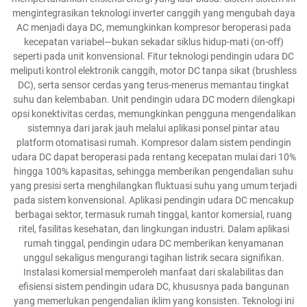
mengintegrasikan teknologi inverter canggih yang mengubah daya
AC menjadi daya DC, memungkinkan kompresor beroperasi pada
kecepatan variabel—bukan sekadar siklus hidup-mati (on-off)
seperti pada unit konvensional. Fitur teknologi pendingin udara DC
meliputi kontrol elektronik canggih, motor DC tanpa sikat (brushless
DC), serta sensor cerdas yang terus-menerus memantau tingkat
suhu dan kelembaban. Unit pendingin udara DC modern dilengkapi
opsi konektivitas cerdas, memungkinkan pengguna mengendalikan
sistemnya dari jarak jauh melalui aplikasi ponsel pintar atau
platform otomatisasi rumah. Kompresor dalam sistem pendingin
udara DC dapat beroperasi pada rentang kecepatan mulai dari 10%
hingga 100% kapasitas, sehingga memberikan pengendalian suhu
yang presisi serta menghilangkan fluktuasi suhu yang umum terjadi
pada sistem konvensional. Aplikasi pendingin udara DC mencakup
berbagai sektor, termasuk rumah tinggal, kantor komersial, ruang
ritel, fasilitas kesehatan, dan lingkungan industri. Dalam aplikasi
rumah tinggal, pendingin udara DC memberikan kenyamanan
unggul sekaligus mengurangi tagihan listrik secara signifikan.
Instalasi komersial memperoleh manfaat dari skalabilitas dan
efisiensi sistem pendingin udara DC, khususnya pada bangunan
yang memerlukan pengendalian iklim yang konsisten. Teknologi ini