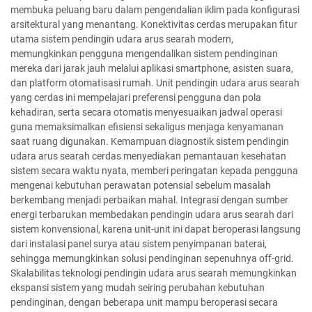
membuka peluang baru dalam pengendalian iklim pada konfigurasi
arsitektural yang menantang. Konektivitas cerdas merupakan fitur
utama sistem pendingin udara arus searah modern,
memungkinkan pengguna mengendalikan sistem pendinginan
mereka dari jarak jauh melalui aplikasi smartphone, asisten suara,
dan platform otomatisasi rumah. Unit pendingin udara arus searah
yang cerdas ini mempelajari preferensi pengguna dan pola
kehadiran, serta secara otomatis menyesuaikan jadwal operasi
guna memaksimalkan efisiensi sekaligus menjaga kenyamanan
saat ruang digunakan. Kemampuan diagnostik sistem pendingin
udara arus searah cerdas menyediakan pemantauan kesehatan
sistem secara waktu nyata, memberi peringatan kepada pengguna
mengenai kebutuhan perawatan potensial sebelum masalah
berkembang menjadi perbaikan mahal. Integrasi dengan sumber
energi terbarukan membedakan pendingin udara arus searah dari
sistem konvensional, karena unit-unit ini dapat beroperasi langsung
dari instalasi panel surya atau sistem penyimpanan baterai,
sehingga memungkinkan solusi pendinginan sepenuhnya off-grid.
Skalabilitas teknologi pendingin udara arus searah memungkinkan
ekspansi sistem yang mudah seiring perubahan kebutuhan
pendinginan, dengan beberapa unit mampu beroperasi secara