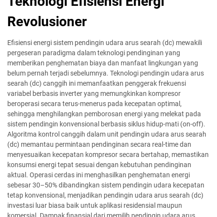
Teknologi Efisiensi Energi
Revolusioner
Efisiensi energi sistem pendingin udara arus searah (dc) mewakili
pergeseran paradigma dalam teknologi pendinginan yang
memberikan penghematan biaya dan manfaat lingkungan yang
belum pernah terjadi sebelumnya. Teknologi pendingin udara arus
searah (dc) canggih ini memanfaatkan penggerak frekuensi
variabel berbasis inverter yang memungkinkan kompresor
beroperasi secara terus-menerus pada kecepatan optimal,
sehingga menghilangkan pemborosan energi yang melekat pada
sistem pendingin konvensional berbasis siklus hidup-mati (on-off).
Algoritma kontrol canggih dalam unit pendingin udara arus searah
(dc) memantau permintaan pendinginan secara real-time dan
menyesuaikan kecepatan kompresor secara bertahap, memastikan
konsumsi energi tepat sesuai dengan kebutuhan pendinginan
aktual. Operasi cerdas ini menghasilkan penghematan energi
sebesar 30–50% dibandingkan sistem pendingin udara kecepatan
tetap konvensional, menjadikan pendingin udara arus searah (dc)
investasi luar biasa baik untuk aplikasi residensial maupun
komersial. Dampak finansial dari memilih pendingin udara arus