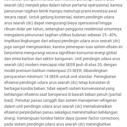
searah (dc) menjadi jelas dalam tahun pertama operasional, karena
penurunan tagihan listrik mampu menutupi premi investasi awal
secara cepat. Untuk gedung komersial, sistem pendingin udara
arus searah (dc) dapat mengurangi biaya operasional hingga
ribuan dolar per tahun, sedangkan pengguna residensial umumnya
mengalami penurunan tagihan utilitas bulanan sebesar 25–40%.
Implikasi lingkungan dari adopsi pendingin udara arus searah (dc)
juga sangat mengesankan, karena penerapan luas sistem efisien ini
berpotensi mengurangi secara signifikan konsumsi energi global
dan emisi karbon dari sektor bangunan. Unit pendingin udara arus
searah (dc) modern mencapai nilai SEER jauh di atas 20, dengan
model premium bahkan melampaui 25 SEER, dibandingkan
persyaratan minimum 14 SEER untuk unit standar. Peningkatan
efisiensi pendingin udara arus searah (dc) tetap konsisten di
berbagai kondisi beban, tidak seperti sistem konvensional yang
kehilangan efisiensi saat beroperasi di bawah beban penuh (partial
load). Penukar panas canggih dan sistem manajemen refrigeran
dalam unit pendingin udara arus searah (dc) memaksimalkan
efisiensi perpindahan panas sekaligus meminimalkan kehilangan
energi. Kemampuan koreksi faktor daya (power factor correction)
pada sistem pendingin udara arus searah (dc) meningkatkan