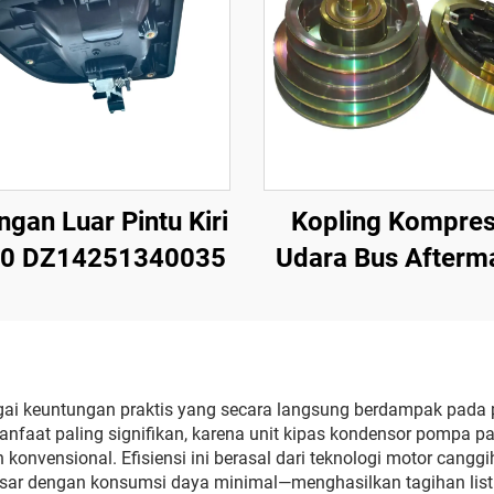
gan Luar Pintu Kiri
Kopling Kompres
0 DZ14251340035
Udara Bus Afterm
24 V, 60 W, 260-
2A2B
ai keuntungan praktis yang secara langsung berdampak pad
manfaat paling signifikan, karena unit kipas kondensor pompa p
nvensional. Efisiensi ini berasal dari teknologi motor canggi
r dengan konsumsi daya minimal—menghasilkan tagihan listri