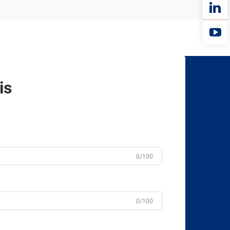
is
0/100
0/100