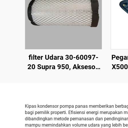
filter Udara 30-60097-
Pegan
20 Supra 950, Aksesori
X500
Peralatan Pendingin
Transportasi, Aksesori
Kendaraan Berpendingin
Kipas kondensor pompa panas memberikan berbag
bagi pemilik properti. Efisiensi energi merupakan 
dibandingkan metode pemanasan dan pendinginan ko
mampu memindahkan volume udara yang lebih besa