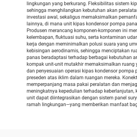
lingkungan yang berkurang. Fleksibilitas sistem k
sehingga menghilangkan kebutuhan akan peralata
investasi awal, sekaligus memaksimalkan pemanfa
lainnya, di mana unit kipas kondensor pompa pana
Produsen merancang komponen-komponen ini mengg
kelembapan, fluktuasi suhu, serta kontaminan ud
kerja dengan meminimalkan polusi suara yang umu
kebisingan aerodinamis, sehingga menciptakan ru
panas beradaptasi terhadap berbagai kebutuhan a
kompak unit-unit mutakhir memaksimalkan ruang y
dan penyesuaian operasi kipas kondensor pompa pa
preseden atas iklim dalam ruangan mereka. Konekti
memperpanjang masa pakai peralatan dan menjaga 
meningkatnya kepedulian terhadap keberlanjutan, 
unit dapat diintegrasikan dengan sistem panel su
ramah lingkungan—yang memberikan manfaat bagi 