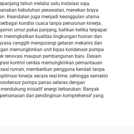
anjang tahun melalui satu instalasi saja,
rhanakan kebutuhan perawatan, menekan biaya
gan. Keandalan juga menjadi keunggulan utama
berbagai kondisi cuaca tanpa penurunan kinerja.
amin umur pakai panjang, bahkan ketika terpapar
rn meningkatkan kualitas lingkungan hunian dan
kayasa canggih mengurangi getaran mekanis dan
sangan memungkinkan unit kipas kondensor pompa
oyek renovasi maupun pembangunan baru. Desain
tegrasi kontrol cerdas memungkinkan pemantauan
atisasi rumah, memberikan pengguna kendali tanpa
ptimasi kinerja secara real-time, sehingga semakin
s kondensor pompa panas selaras dengan
mendukung inisiatif energi terbarukan. Banyak
usi pemanasan dan pendinginan komprehensif yang