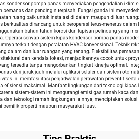
ipas kondensor pompa panas menyediakan pengendalian iklim sep
n pemanas dan pendingin terpisah. Fungsi ganda ini menyede
atan ruang baik untuk instalasi di dalam maupun di luar ruan
s berkualitas dirancang untuk beroperasi terus-menerus dalam 
unakan bahan tahan korosi dan lapisan pelindung yang menj
ara. Operasi senyap sistem kipas kondensor pompa panas mode
mnya terkait dengan peralatan HVAC konvensional. Teknik re
ang dalam dan luar ruangan yang tenang. Fleksibilitas pema
rsitektural dan kendala lokasi, menjadikannya cocok untuk pr
ang tersedia tanpa mengorbankan tingkat kinerja optimal. In
nas dari jarak jauh melalui aplikasi seluler dan sistem otom
vitas ini memfasilitasi penjadwalan perawatan preventif serta o
efisiensi maksimal. Manfaat lingkungan dari teknologi kipa
karena sistem-sistem ini mengurangi emisi gas rumah kaca dan 
rya dan teknologi ramah lingkungan lainnya, menciptakan sol
pemilik properti maupun masyarakat luas.
Tips Praktis