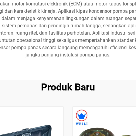
akan motor komutasi elektronik (ECM) atau motor kapasitor s
i dan karakteristik kinerja. Aplikasi kipas kondensor pompa pa
kan dalam menjaga kenyamanan lingkungan dalam ruangan sepanj
n sistem pemanas dan pendingin rumah tangga, sedangkan apli
an, ruang ritel, dan fasilitas perhotelan. Aplikasi industri s
tutan operasional tinggi sekaligus mempertahankan standar k
densor pompa panas secara langsung memengaruhi efisiensi kese
jangka panjang instalasi pompa panas.
Produk Baru