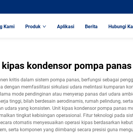
g Kami
Produk
Aplikasi
Berita
Hubungi K
kipas kondensor pompa panas
 kritis dalam sistem pompa panas, berfungsi sebagai penggera
kerja dengan memfasilitasi sirkulasi udara melintasi kumpar
r selama mode pendinginan atau menyerap panas dari udara amb
rja tinggi, bilah berdesain aerodinamis, rumah pelindung, sert
udara yang konsisten. Unit kipas kondensor pompa panas mo
alkan tingkat kebisingan operasional. Fitur teknologi pada si
ecara otomatis menyesuaikan operasi kipas berdasarkan kebu
trem, serta komponen yang diimbangi secara presisi guna men