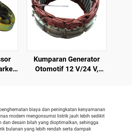
sor
Kumparan Generator
arket
Otomotif 12 V/24 V,
210,
Kumparan Stator,
Perakitan Stator pada
Sistem Pendingin Udara
Bus AVI144
a penghematan biaya dan peningkatan kenyamanan
anas modern mengonsumsi listrik jauh lebih sedikit
h dan desain bilah yang dioptimalkan, sehingga
k bulanan yang lebih rendah serta dampak