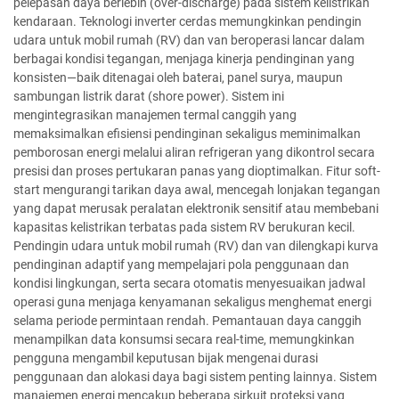
pelepasan daya berlebih (over-discharge) pada sistem kelistrikan
kendaraan. Teknologi inverter cerdas memungkinkan pendingin
udara untuk mobil rumah (RV) dan van beroperasi lancar dalam
berbagai kondisi tegangan, menjaga kinerja pendinginan yang
konsisten—baik ditenagai oleh baterai, panel surya, maupun
sambungan listrik darat (shore power). Sistem ini
mengintegrasikan manajemen termal canggih yang
memaksimalkan efisiensi pendinginan sekaligus meminimalkan
pemborosan energi melalui aliran refrigeran yang dikontrol secara
presisi dan proses pertukaran panas yang dioptimalkan. Fitur soft-
start mengurangi tarikan daya awal, mencegah lonjakan tegangan
yang dapat merusak peralatan elektronik sensitif atau membebani
kapasitas kelistrikan terbatas pada sistem RV berukuran kecil.
Pendingin udara untuk mobil rumah (RV) dan van dilengkapi kurva
pendinginan adaptif yang mempelajari pola penggunaan dan
kondisi lingkungan, serta secara otomatis menyesuaikan jadwal
operasi guna menjaga kenyamanan sekaligus menghemat energi
selama periode permintaan rendah. Pemantauan daya canggih
menampilkan data konsumsi secara real-time, memungkinkan
pengguna mengambil keputusan bijak mengenai durasi
penggunaan dan alokasi daya bagi sistem penting lainnya. Sistem
manajemen energi mencakup beberapa sirkuit proteksi yang