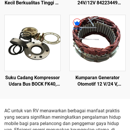
Kecil Berkualitas Tinggi 24
24V/12V 84223449
V X430/X426 dengan
82349000 dari Plastik ABS
Kapasitas Variabel, Suku
Cadang Thermo King Bus
Carrier Transicold
Suku Cadang Kompressor
Kumparan Generator
Udara Bus BOCK FK40,
Otomotif 12 V/24 V,
Segel Poros
Kumparan Stator,
Perakitan Stator pada
Sistem Pendingin Udara
Bus AVI144
AC untuk van RV menawarkan berbagai manfaat praktis
yang secara signifikan meningkatkan pengalaman hidup
mobile bagi para pelancong dan penggemar gaya hidup
van. Efisiensi energi merupakan keunggulan utama, di