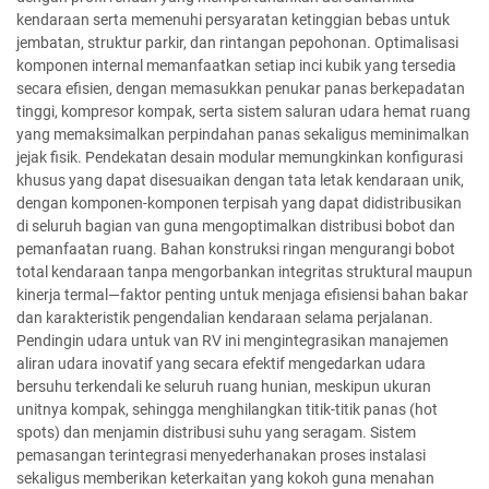
kendaraan serta memenuhi persyaratan ketinggian bebas untuk
jembatan, struktur parkir, dan rintangan pepohonan. Optimalisasi
komponen internal memanfaatkan setiap inci kubik yang tersedia
secara efisien, dengan memasukkan penukar panas berkepadatan
tinggi, kompresor kompak, serta sistem saluran udara hemat ruang
yang memaksimalkan perpindahan panas sekaligus meminimalkan
jejak fisik. Pendekatan desain modular memungkinkan konfigurasi
khusus yang dapat disesuaikan dengan tata letak kendaraan unik,
dengan komponen-komponen terpisah yang dapat didistribusikan
di seluruh bagian van guna mengoptimalkan distribusi bobot dan
pemanfaatan ruang. Bahan konstruksi ringan mengurangi bobot
total kendaraan tanpa mengorbankan integritas struktural maupun
kinerja termal—faktor penting untuk menjaga efisiensi bahan bakar
dan karakteristik pengendalian kendaraan selama perjalanan.
Pendingin udara untuk van RV ini mengintegrasikan manajemen
aliran udara inovatif yang secara efektif mengedarkan udara
bersuhu terkendali ke seluruh ruang hunian, meskipun ukuran
unitnya kompak, sehingga menghilangkan titik-titik panas (hot
spots) dan menjamin distribusi suhu yang seragam. Sistem
pemasangan terintegrasi menyederhanakan proses instalasi
sekaligus memberikan keterkaitan yang kokoh guna menahan