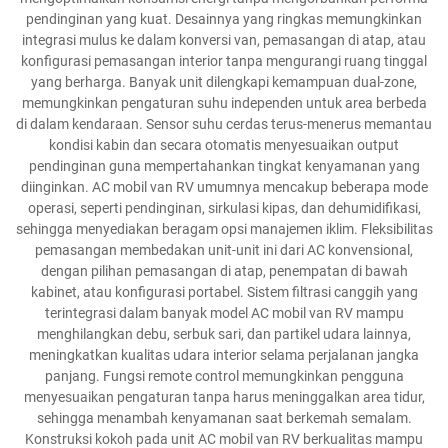
pendinginan yang kuat. Desainnya yang ringkas memungkinkan
integrasi mulus ke dalam konversi van, pemasangan di atap, atau
konfigurasi pemasangan interior tanpa mengurangi ruang tinggal
yang berharga. Banyak unit dilengkapi kemampuan dual-zone,
memungkinkan pengaturan suhu independen untuk area berbeda
di dalam kendaraan. Sensor suhu cerdas terus-menerus memantau
kondisi kabin dan secara otomatis menyesuaikan output
pendinginan guna mempertahankan tingkat kenyamanan yang
diinginkan. AC mobil van RV umumnya mencakup beberapa mode
operasi, seperti pendinginan, sirkulasi kipas, dan dehumidifikasi,
sehingga menyediakan beragam opsi manajemen iklim. Fleksibilitas
pemasangan membedakan unit-unit ini dari AC konvensional,
dengan pilihan pemasangan di atap, penempatan di bawah
kabinet, atau konfigurasi portabel. Sistem filtrasi canggih yang
terintegrasi dalam banyak model AC mobil van RV mampu
menghilangkan debu, serbuk sari, dan partikel udara lainnya,
meningkatkan kualitas udara interior selama perjalanan jangka
panjang. Fungsi remote control memungkinkan pengguna
menyesuaikan pengaturan tanpa harus meninggalkan area tidur,
sehingga menambah kenyamanan saat berkemah semalam.
Konstruksi kokoh pada unit AC mobil van RV berkualitas mampu