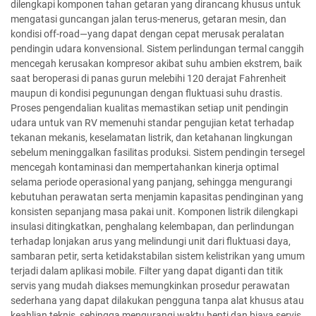
dilengkapi komponen tahan getaran yang dirancang khusus untuk
mengatasi guncangan jalan terus-menerus, getaran mesin, dan
kondisi off-road—yang dapat dengan cepat merusak peralatan
pendingin udara konvensional. Sistem perlindungan termal canggih
mencegah kerusakan kompresor akibat suhu ambien ekstrem, baik
saat beroperasi di panas gurun melebihi 120 derajat Fahrenheit
maupun di kondisi pegunungan dengan fluktuasi suhu drastis.
Proses pengendalian kualitas memastikan setiap unit pendingin
udara untuk van RV memenuhi standar pengujian ketat terhadap
tekanan mekanis, keselamatan listrik, dan ketahanan lingkungan
sebelum meninggalkan fasilitas produksi. Sistem pendingin tersegel
mencegah kontaminasi dan mempertahankan kinerja optimal
selama periode operasional yang panjang, sehingga mengurangi
kebutuhan perawatan serta menjamin kapasitas pendinginan yang
konsisten sepanjang masa pakai unit. Komponen listrik dilengkapi
insulasi ditingkatkan, penghalang kelembapan, dan perlindungan
terhadap lonjakan arus yang melindungi unit dari fluktuasi daya,
sambaran petir, serta ketidakstabilan sistem kelistrikan yang umum
terjadi dalam aplikasi mobile. Filter yang dapat diganti dan titik
servis yang mudah diakses memungkinkan prosedur perawatan
sederhana yang dapat dilakukan pengguna tanpa alat khusus atau
keahlian teknis, sehingga mengurangi waktu henti dan biaya servis