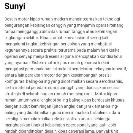
Sunyi
Desain motor kipas rumah modern mengintegrasikan teknologi
pengurangan kebisingan canggih yang menjamin operasi tenang
tanpa mengganggu aktivitas rumah tangga atau ketenangan
lingkungan sekitar. Kipas rumah konvensional sering kali
mengalami tingkat kebisingan berlebihan yang membatasi
kegunaannya secara praktis, terutama pada malam hari ketika
operasi senyap menjadi esensial guna menciptakan kondisi tidur
yang nyaman. Sistem motor kipas rumah generasi terkini
mengatasi permasalahan ini melalui pendekatan rekayasa inovatif,
antara lain perakitan motor dengan keseimbangan presisi,
konfigurasi baling-baling yang dioptimalkan secara aerodinamis,
serta material peredam suara canggih yang diposisikan secara
strategis di seluruh bagian rumah (housing) unit. Motor kipas
rumah umumnya dilengkapi baling-baling kipas berdesain khusus
dengan sudut kemiringan (pitch angle) dan jarak antar-baling-
baling yang dioptimalkan guna meminimalkan turbulensi udara
sekaligus memaksimalkan efisiensi aliran udara, sehingga
menghasilkan tingkat kebisingan operasional yang jauh lebih
rendah dibandingkan desain kipas generasi lama. Banyak unit