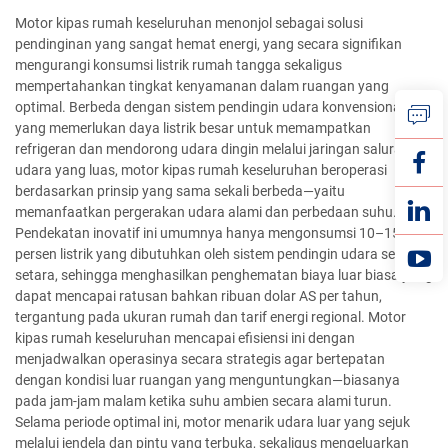
Motor kipas rumah keseluruhan menonjol sebagai solusi
pendinginan yang sangat hemat energi, yang secara signifikan
mengurangi konsumsi listrik rumah tangga sekaligus
mempertahankan tingkat kenyamanan dalam ruangan yang
optimal. Berbeda dengan sistem pendingin udara konvensional
yang memerlukan daya listrik besar untuk memampatkan
refrigeran dan mendorong udara dingin melalui jaringan saluran
udara yang luas, motor kipas rumah keseluruhan beroperasi
berdasarkan prinsip yang sama sekali berbeda—yaitu
memanfaatkan pergerakan udara alami dan perbedaan suhu.
Pendekatan inovatif ini umumnya hanya mengonsumsi 10–15
persen listrik yang dibutuhkan oleh sistem pendingin udara sentral
setara, sehingga menghasilkan penghematan biaya luar biasa yang
dapat mencapai ratusan bahkan ribuan dolar AS per tahun,
tergantung pada ukuran rumah dan tarif energi regional. Motor
kipas rumah keseluruhan mencapai efisiensi ini dengan
menjadwalkan operasinya secara strategis agar bertepatan
dengan kondisi luar ruangan yang menguntungkan—biasanya
pada jam-jam malam ketika suhu ambien secara alami turun.
Selama periode optimal ini, motor menarik udara luar yang sejuk
melalui jendela dan pintu yang terbuka, sekaligus mengeluarkan