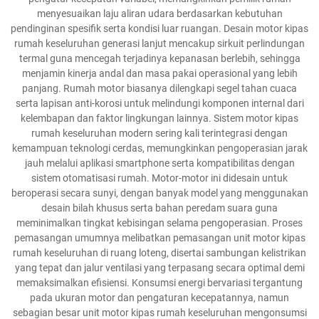
menyesuaikan laju aliran udara berdasarkan kebutuhan
pendinginan spesifik serta kondisi luar ruangan. Desain motor kipas
rumah keseluruhan generasi lanjut mencakup sirkuit perlindungan
termal guna mencegah terjadinya kepanasan berlebih, sehingga
menjamin kinerja andal dan masa pakai operasional yang lebih
panjang. Rumah motor biasanya dilengkapi segel tahan cuaca
serta lapisan anti-korosi untuk melindungi komponen internal dari
kelembapan dan faktor lingkungan lainnya. Sistem motor kipas
rumah keseluruhan modern sering kali terintegrasi dengan
kemampuan teknologi cerdas, memungkinkan pengoperasian jarak
jauh melalui aplikasi smartphone serta kompatibilitas dengan
sistem otomatisasi rumah. Motor-motor ini didesain untuk
beroperasi secara sunyi, dengan banyak model yang menggunakan
desain bilah khusus serta bahan peredam suara guna
meminimalkan tingkat kebisingan selama pengoperasian. Proses
pemasangan umumnya melibatkan pemasangan unit motor kipas
rumah keseluruhan di ruang loteng, disertai sambungan kelistrikan
yang tepat dan jalur ventilasi yang terpasang secara optimal demi
memaksimalkan efisiensi. Konsumsi energi bervariasi tergantung
pada ukuran motor dan pengaturan kecepatannya, namun
sebagian besar unit motor kipas rumah keseluruhan mengonsumsi