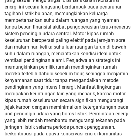
yang sesuai. Pengurangan dramatis dalam konsumsi
energi ini secara langsung berdampak pada penurunan
tagihan listrik bulanan, memungkinkan keluarga
mempertahankan suhu dalam ruangan yang nyaman
tanpa beban finansial akibat pengoperasian terus-menerus
sistem pendingin udara sentral. Motor kipas rumah
keseluruhan beroperasi paling efektif pada jam-jam sore
dan malam hari ketika suhu luar ruangan turun di bawah
suhu dalam ruangan, menciptakan kondisi ideal untuk
ventilasi pendinginan alami. Penjadwalan strategis ini
memungkinkan pemilik rumah mendinginkan rumah
mereka terlebih dahulu sebelum tidur, sehingga menjamin
kenyamanan saat tidur tanpa mengandalkan metode
pendinginan yang intensif energi. Manfaat lingkungan
merupakan keuntungan lain yang menarik, karena motor
kipas rumah keseluruhan secara signifikan mengurangi
jejak karbon dengan meminimalkan ketergantungan pada
unit pendingin udara yang boros listrik. Permintaan energi
yang lebih rendah membantu mengurangi tekanan pada
jaringan listrik selama periode puncak penggunaan,
berkontribusi pada upaya konservasi energi komunitas