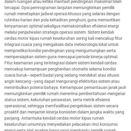
dalam ruangan atau ketika manfaat pendinginan maksimal telah
tercapai. Opsi pemrograman lanjutan memungkinkan pemilik
rumah menetapkan jadwal operasi khusus yang selaras dengan
rutinitas harian dan pola kehadiran penghuni, guna memastikan
kenyamanan optimal sekaligus memaksimalkan efisiensi energi
melalui penjadwalan strategis operasi sistem. Sistem kendali
cerdas motor kipas rumah keseluruhan sering kali mencakup fitur
integrasi cuaca yang mengakses data meteorologis lokal untuk
memprediksi kondisi pendinginan yang menguntungkan serta
mempersiapkan sistem guna mencapai periode kinerja optimal.
Fitur keamanan yang terintegrasi dalam sistem kendali cerdas
mencakup kemampuan penghentian otomatis selama kondisi
cuaca buruk—seperti badai yang sedang mendekat atau situasi
angin kencang—yang dapat mengurangi efektivitas sistem atau
menimbulkan potensi bahaya. Kemampuan pemantauan jarak jauh
memungkinkan pemilik rumah menerima pemberitahuan mengenai
status sistem, kebutuhan perawatan, serta metrik efisiensi
operasional, sehingga memfasilitasi pengelolaan sistem secara
proaktif dan menjamin kinerja konsisten dalam jangka waktu yang
panjang. Antarmuka kendali cerdas motor kipas rumah
keseluruhan umumnya menyediakan pelacakan rinci konsumsi
energi serta alat analisis biaya yang membantu pemilik rumah