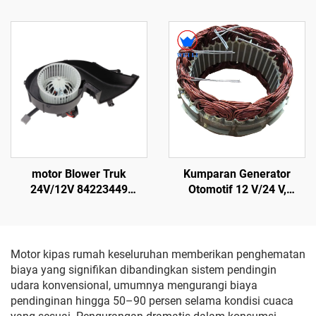
Motor Blower untuk Bus
Peralatan Pendingin
Transportasi, Aksesori
Kendaraan Berpendingin
motor Blower Truk
Kumparan Generator
24V/12V 84223449
Otomotif 12 V/24 V,
82349000 dari Plastik ABS
Kumparan Stator,
Perakitan Stator pada
Sistem Pendingin Udara
Bus AVI144
Motor kipas rumah keseluruhan memberikan penghematan
biaya yang signifikan dibandingkan sistem pendingin
udara konvensional, umumnya mengurangi biaya
pendinginan hingga 50–90 persen selama kondisi cuaca