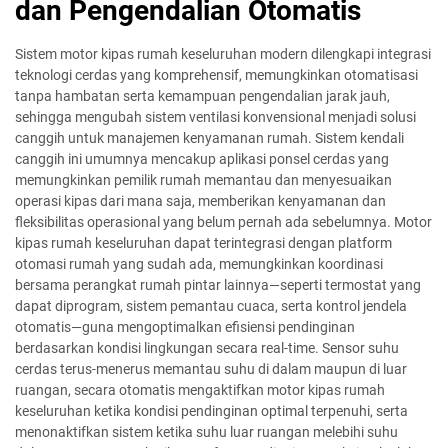
dan Pengendalian Otomatis
Sistem motor kipas rumah keseluruhan modern dilengkapi integrasi
teknologi cerdas yang komprehensif, memungkinkan otomatisasi
tanpa hambatan serta kemampuan pengendalian jarak jauh,
sehingga mengubah sistem ventilasi konvensional menjadi solusi
canggih untuk manajemen kenyamanan rumah. Sistem kendali
canggih ini umumnya mencakup aplikasi ponsel cerdas yang
memungkinkan pemilik rumah memantau dan menyesuaikan
operasi kipas dari mana saja, memberikan kenyamanan dan
fleksibilitas operasional yang belum pernah ada sebelumnya. Motor
kipas rumah keseluruhan dapat terintegrasi dengan platform
otomasi rumah yang sudah ada, memungkinkan koordinasi
bersama perangkat rumah pintar lainnya—seperti termostat yang
dapat diprogram, sistem pemantau cuaca, serta kontrol jendela
otomatis—guna mengoptimalkan efisiensi pendinginan
berdasarkan kondisi lingkungan secara real-time. Sensor suhu
cerdas terus-menerus memantau suhu di dalam maupun di luar
ruangan, secara otomatis mengaktifkan motor kipas rumah
keseluruhan ketika kondisi pendinginan optimal terpenuhi, serta
menonaktifkan sistem ketika suhu luar ruangan melebihi suhu