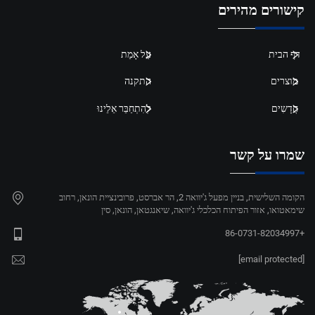
קישורים מהירים
דף הבית
עַל אָמַת
מוצרים
התקנה
חֲדָשִים
לְהִתְחַבֵּר אֵלֵינוּ
שמרו על קשר
הקומה השלישית, בניין מפעל ג'יוואה 2, הר אברסט, פרובינציית הונאן, רחוב
שימאטואו, אזור הפיתוח הכלכלי ג'יוואה, שיאנגטאן, הונאן, סין
+86-0731-82034997
[email protected]