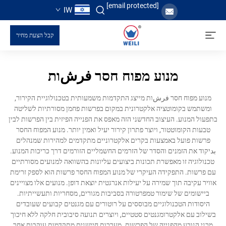
[email protected]
IW
קבל הצעת מחיר
מנוע מפוח חסר فرشות
מנוע מפוח חסר فرشות מייצג התקדמות משמעותית בטכנולוגיית הקירור,
ומשתמש בקומוטציה אלקטרונית במקום בפרשות פחמן מסורתיות לשליטה
בתפעול המנוע. העיצוב החדשני הזה מאפס את הפנייה הפיזית בין הפרשות לבין
טבעות הקומוטטור, ויוצר פתרון קירור יעיל ואמין יותר. מנוע המפוח החסר
פרשות פועל באמצעות בקרים אלקטרוניים מתקדמים למהירות שמנהלים
بدיקוד את הזמנים והסדר של הזרמים החשמליים הזורמים דרך כריכות המנוע.
טכנולוגיה זו מאפשרת תכונות ביצועים עליונות בהשוואה למנועים מסורתיים
עם פרשות. התפקידה העיקרי של מנוע המפוח החסר פרשות הוא לספק זרימת
אוויר עקיבה תוך שמירה על יעילות אנרגטית יוצאת דופן. מנועים אלו מצויינים
ביישומים של שימור טמפרטורה בסביבות מגורים, מסחריות ותעשייתיות.
היסודות הטכנולוגיים מבוססים על רוטורים עם מגנטים קבועים שעובדים
בשילוב עם אלקטרומגנטים סטטיים, ויוצרים תנועה סיבובית חלקה ללא חיכוך
מכני הנובע מהפנייה של הפרשות. מערכות חיישנים מתקדמות עוקבות אחר