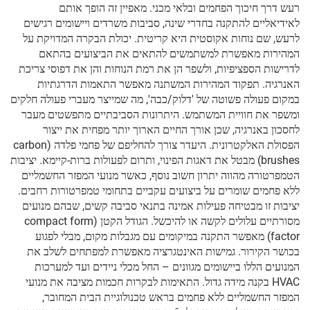
רעש דרך חיכוך הפחמים ובלאי מכני. מאפיין זה הופך אותם
לאידיאליים להתקנה בחדרי שינה, סביבות משרדים ויישומים רגישים
לרעש, שם נוחות אקוסטית היא קריטית. יכולת הבקרה המדויקת על
המהירות מאפשרת למשתמשים להתאים את הביצועים בהתאם
לדרישות הספציפיות, ולשפר הן את רמת הנוחות והן את דפוסי צריכת
האנרגיה. תפקוד המהירות המשתנה מאפשר התאמות הדרגתיות
במקום פעולה פשוטה של 'דלוק/כבה', מה שמייצר מעברי פעולה חלקים
ומשפר את חוויית המשתמש. היתרונות הסביבתיים מתפשטים מעבר
לחסכון באנרגיה, שכן אורך החיים הארוך יותר מפחית את ייצור
הפסולת האלקטרונית. היעדר צורך להחליפם של פחמי פלדה (carbon
brushes) מבטל את דאגות הפינוי, ותרום לפעולות ברות-קיימא. יציבות
הטמפרטורה מהווה יתרון חשוב נוסף, כאשר מנועי המפזר החשמליים
ללא פחמים שומרים על ביצועים עקביים בתחומי טמפרטורות רחבים.
יציבות זו מבטיחה פעילות אמינה בתנאי סביבה קשים, שבהם מנועים
מסורתיים עלולים לקשה או להיכשל. הגודל הקטן (compact form
factor) מאפשר התקנה במיקומים עם מגבלות מקום, מבלי לפגוע
בכושר הקירור. גמישות האינטגרציה מאפשרת למפתחים לשלב את
המנועים הללו ביישומים מגוונים – החל מכלי ניידים ועד למערכות
HVAC בקנה מידה גדול. התאימות לבקרות חכמות מציבה את מנועי
המפזר החשמליים ללא פחמים בראש טכנולוגיית הבית המחובר,