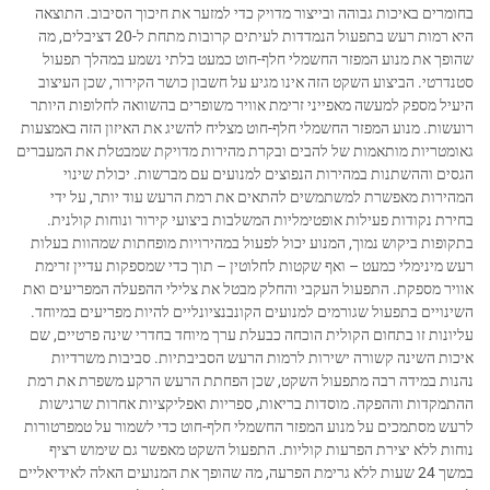
בחומרים באיכות גבוהה ובייצור מדויק כדי למזער את חיכוך הסיבוב. התוצאה
היא רמות רעש בתפעול הנמדדות לעיתים קרובות מתחת ל-20 דציבלים, מה
שהופך את מנוע המפזר החשמלי חלף-חוט כמעט בלתי נשמע במהלך תפעול
סטנדרטי. הביצוע השקט הזה אינו מגיע על חשבון כושר הקירור, שכן העיצוב
היעיל מספק למעשה מאפייני זרימת אוויר משופרים בהשוואה לחלופות היותר
רועשות. מנוע המפזר החשמלי חלף-חוט מצליח להשיג את האיזון הזה באמצעות
גאומטריות מותאמות של להבים ובקרת מהירות מדויקת שמבטלת את המעברים
הגסים וההשתנות במהירות הנפוצים למנועים עם מברשות. יכולת שינוי
המהירות מאפשרת למשתמשים להתאים את רמת הרעש עוד יותר, על ידי
בחירת נקודות פעילות אופטימליות המשלבות ביצועי קירור ונוחות קולנית.
בתקופות ביקוש נמוך, המנוע יכול לפעול במהירויות מופחתות שמהוות בעלות
רעש מינימלי כמעט – ואף שקטות לחלוטין – תוך כדי שמספקות עדיין זרימת
אוויר מספקת. התפעול העקבי והחלק מבטל את צלילי ההפעלה המפריעים ואת
השינויים בתפעול שגורמים למנועים הקונבנציונליים להיות מפריעים במיוחד.
עליונות זו בתחום הקולית הוכחה כבעלת ערך מיוחד בחדרי שינה פרטיים, שם
איכות השינה קשורה ישירות לרמות הרעש הסביבתיות. סביבות משרדיות
נהנות במידה רבה מתפעול השקט, שכן הפחתת הרעש הרקע משפרת את רמת
ההתמקדות וההפקה. מוסדות בריאות, ספריות ואפליקציות אחרות שרגישות
לרעש מסתמכים על מנוע המפזר החשמלי חלף-חוט כדי לשמור על טמפרטורות
נוחות ללא יצירת הפרעות קוליות. התפעול השקט מאפשר גם שימוש רציף
במשך 24 שעות ללא גרימת הפרעה, מה שהופך את המנועים האלה לאידיאליים