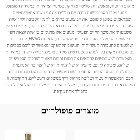
מיקום הרוטור, ומאפשרות שליטה מדויקת בשינויי המהירות ובמסירת המומנט.
מנועי מפוח חסרי פרשות מודרניים כוללים מנגנוני משוב אינטליגנטיים
שמתאמים באופן אוטומטי את הביצועים בהתאם לתנאי הסביבה ולדרישות
הפעולה. היעדר הפרשות מפחית במידה ניכרת את צורכי התיקון, ומעלים באופן
משמעותי את משך החיים הפעילי. מנועים אלו מדגימים גמישות יוצאת דופן
ביישומים שכוללים מערכות קירור למחשבים, התקנות HVAC, קירור רכב
ואלמנטים לתעבורה תעשייתית. העיצוב הקומפקטי מאפשר שילובם בסביבות
עם מגבלות מקום בלי לפגוע בסטנדרטים של הביצועים. יכולת השינוי במהירות
מאפשרת למשתמשים להתאים את רמות זרימת האוויר לצרכים הספציפיים
שלהם, ומביאה לאופטימיזציה הן של הנוחות והן של הצריכה האנרגטית.
טכנולוגיית מנועי המפוח החסרי פרשות ממשיכה להתפתח עם תכונות חיבור
חכם, המאפשרות ניטור ושליטה מרחוק דרך ממשקים דיגיטליים. התקדמות זו
מייצגת את עתיד פתרונות הקירור, ומשלבת אמינות, יעילות ותפעול אינטליגנטי
בחבילה אחת מקיפה.
מוצרים פופולריים