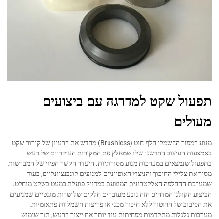
תפעול שקט למדרגה עם ביצועים
מעולים
מנוע המפזר החשמלי חלף-חוט (Brushless) מחדש את הרעיון של קירור שקט
באמצעות העיצוב החדשני שלו שמאלץ את המקורות העיקריים של רעש
בתפעול שנמצאים במערכות מנוע מסורתיות. היעדר הקשר הפיזי של המברשות
מסיר את צלילי החיכוך והניצוץ האופייניים למנועים קונבנציונליים, בעוד
שמערכת ההחלפה האלקטרונית המוצעת במדויק פועלת כמעט בשקט מוחלט.
הביצוע הקולני המדהים הזה נובע מעוברים חלקים של שדות מגנטיים שמניעים
את הסיבוב של הרוטור ללא חיכוך מכני או פריצות חשמליות פתאומיות.
מערכות גלגלות מתקדמות מפחיתות עוד יותר את ייצור הרעש, תוך שימוש