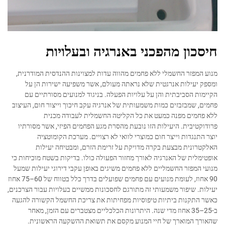
חיסכון מהפכני באנרגיה ובעלויות
מנוע המפזר החשמלי ללא פחמים מהווה עדות למצוינות ההנדסית המודרנית,
ומספק יעילות אנרגטית שלא נראתה מעולם, אשר משפיעה ישירות הן על
הקיימות הסביבתית והן על עלויות הפעלה. בניגוד למנועים מסורתיים עם
פחמים, שמבזבזים כמות משמעותית של אנרגיה עקב חיכוך וייצור חום, העיצוב
ללא פחמים מפנה כמעט את כל הקליטה החשמלית לעבודה מכנית
פרודוקטיבית. היעילות הזו נובעת מהסרת מגע הפחמים הפיזי, אשר מסורתיו
יוצר התנגדות וייצר חום כמוצרי לוואי לא רצויים. מערכת הקומוטציה
האלקטרונית מבצעת בקרה מדויקת על זרימת הזרם, ומבטיחה יעילות
אופטימלית של האנרגיה לאורך מחזור הפעולה כולו. בדיקות בשטח מוכיחות כי
מנועי המפזר החשמליים ללא פחמים משיגים באופן עקבי דירוגי יעילות שמעל
90 אחוז, לעומת מנועים עם פחמים שפועלים בדרך כלל בטווח של 60–75 אחוז
יעילות. שיפור משמעותי זה מתורגם לחסכונות ממשיים בעלויות עבור הצרכנים,
כאשר התקנות ביתיות טיפוסיות מפחיתות את צריכת החשמל הקשורה להגעה
ב-25–35 אחוז מדי שנה. היתרונות הכלכליים מצטברים עם הזמן, מאחר
שהאורך המוארך של חיי המנוע מקסם את תשואת ההשקעה הראשונית.