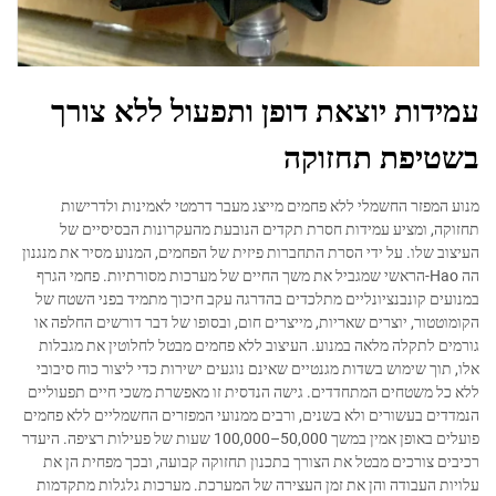
עמידות יוצאת דופן ותפעול ללא צורך
בשטיפת תחזוקה
מנוע המפזר החשמלי ללא פחמים מייצג מעבר דרמטי לאמינות ולדרישות
תחזוקה, ומציע עמידות חסרת תקדים הנובעת מהעקרונות הבסיסיים של
העיצוב שלו. על ידי הסרת התחברות פיזית של הפחמים, המנוע מסיר את מנגנון
הה Hao-הראשי שמגביל את משך החיים של מערכות מסורתיות. פחמי הגרף
במנועים קונבנציונליים מתלכדים בהדרגה עקב חיכוך מתמיד בפני השטח של
הקומוטטור, יוצרים שאריות, מייצרים חום, ובסופו של דבר דורשים החלפה או
גורמים לתקלה מלאה במנוע. העיצוב ללא פחמים מבטל לחלוטין את מגבלות
אלו, תוך שימוש בשדות מגנטיים שאינם נוגעים ישירות כדי ליצור כוח סיבובי
ללא כל משטחים המתחדדים. גישה הנדסית זו מאפשרת משכי חיים תפעוליים
הנמדדים בעשורים ולא בשנים, ורבים ממנועי המפזרים החשמליים ללא פחמים
פועלים באופן אמין במשך 50,000–100,000 שעות של פעילות רציפה. היעדר
רכיבים צורכים מבטל את הצורך בתכנון תחזוקה קבועה, ובכך מפחית הן את
עלויות העבודה והן את זמן העצירה של המערכת. מערכות גלגלות מתקדמות