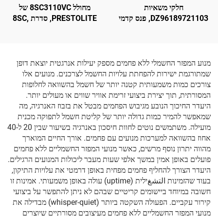
חלקי משאיות
מחולל 8SC3110VC של
DZ96189721103, פנס קדמי
PRESTOLITE, סדרת 8SC,
שמאלי LED
24 וולט / 28 וולט, 150 אמפר,
מחולל עם פחמים
מנוע המפזר החשמלי ללא פחמים מספק יעילות אנרגטית יוצאת דופן
שמתורגמת ישירות להפחתת עלויות החשמל לצרכנים. מנועים אלו
צורכים כמות משמעותית קטנה יותר של חשמל בהשוואה לחלופות
המסורתית, תוך יצירת ביצועי זרימת אוויר שווים או מעולים יותר.
היעדר החיכוך הנובע מגיבוש הפחמים מבטל את בזבוז האנרגיה, מה
שמאפשר להמיר כמות גדולה יותר של קליטת חשמל לתפוקה מכנית
מועילה. משתמשים נוטים לחוות חיסכון באנרגיה בשיעור שבין 20 ל-40
אחוז בהשוואה למערכות מנועים עם פחמים. אורך החיים המוארך
מהווה יתרון נוסף מרשים, כאשר מנועי המפזר החשמליים ללא פחמים
פועלים באופן אמין במשך אלפי שעות מעבר ליכולות המנועים הרגילים.
היעדר הצורך להחליף פחמים מפחית באופן דרמטי את עלויות התיקון,
בעוד שהזמינות التشغילית (uptime) עולה באופן משמעותי. אמינות זו
חשובה במיוחד ביישומים קריטיים שבהם לא ניתן להתפשר על ביצועי
קירור עקביים. הפעולה השקטה ביותר (whisper-quiet) מבדילה את
מנועי המפזר החשמליים ללא פחמים מעיצובים מסורתיים שיוצרים