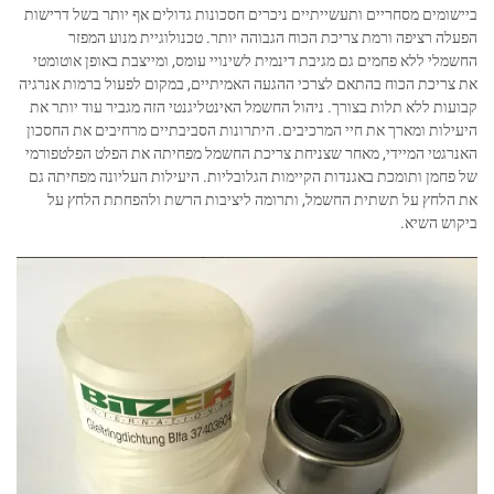
ביישומים מסחריים ותעשייתיים ניכרים חסכונות גדולים אף יותר בשל דרישות
הפעלה רציפה ורמת צריכת הכוח הגבוהה יותר. טכנולוגיית מנוע המפזר
החשמלי ללא פחמים גם מגיבת דינמית לשינויי עומס, ומייצבת באופן אוטומטי
את צריכת הכוח בהתאם לצרכי ההגעה האמיתיים, במקום לפעול ברמות אנרגיה
קבועות ללא תלות בצורך. ניהול החשמל האינטליגנטי הזה מגביר עוד יותר את
היעילות ומארך את חיי המרכיבים. היתרונות הסביבתיים מרחיבים את החסכון
האנרגטי המיידי, מאחר שצניחת צריכת החשמל מפחיתה את הפלט הפלטפורמי
של פחמן ותומכת באגנדות הקיימות הגלובליות. היעילות העליונה מפחיתה גם
את הלחץ על תשתית החשמל, ותרומה ליציבות הרשת ולהפחתת הלחץ על
ביקוש השיא.