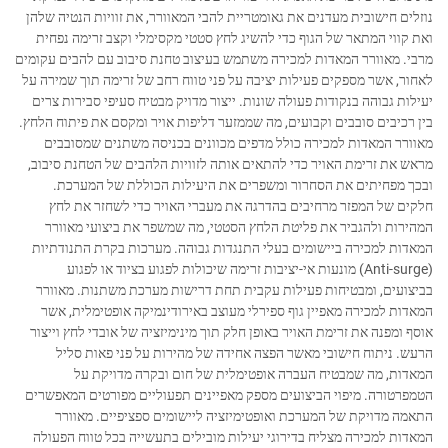
נוזלים חישובית מעדנים את גאומטריית להבי המאוורר, את זוויות הנטיה שלהן
ואת קווי המתאר של הגוף כדי להשיג לחץ סטטי מקסימלי וקצב זרימה נפחית
מרבי. מאוורר המאדות למכירה משתמש בעיצוב טחנת סיבוב עם להבים עקומים
לאחור, אשר מספקים פעילות יציבה על פני טווח רחב של זרימה תוך שמירה על
יעילות גבוהה בנקודות פעולה שונות. ייצור מדויק מבטיח סעיפי סבירות צרים
בין רכיבים סובבים וקבועים, מה שממזער דליפות אויר ומקסם את פיתוח הלחץ.
מאוורר המאדות למכירה כולל מדפים מכוונים בכניסה משתנים שמסובבים
מראש את זרימת האויר כדי להתאים אותה לזוויות הלהבים של הטחנת סיבוב,
ובכך מפחיתים את הסחרור ומשפרים את היעילות הכוללת של המערכת.
חלקים של המפזר מרחיבים בהדרגה את מעברי האויר כדי לשחזר את לחץ
המהירות ולהגביר את פליטת הלחץ הסטטי, מה שמשפר את ביצועי מאוורר
המאדות למכירה ביישומים בעלי התנגדות גבוהה. מערכות בקרת התנודתיות
(Anti-surge) מונעות אי-יציבות זרימה שיכולות לפגוע בציוד או לפגוע
בביצועים, ומבטיחות פעילות עקבית תחת דרישות מערכת משתנות. מאוורר
המאדות למכירה מאפיין גוף ספירלי מעוצב באירודינמיקה אופטימלית, אשר
אוסף ומפנה את זרימת האויר באופן חלק תוך מינימיזציה של אובדי לחץ וייצור
הרעש. ניתוח חישובי מאשר הפצה אחידה של מהירות על פני פאות סליל
המאדות, מה שמבטיח העברה אופטימלית של חום ובקרה מדויקת על
הטמפרטורה. מיפוי הביצועים מספק מאפיינים תפעוליים מפורטים המאפשרים
התאמה מדויקת של המערכת ואופטימיזציה ליישומים ספציפיים. מאוורר
המאדות למכירה מצליח בדירוגי יעילות מובילים בתעשייה בכל טווח הפעולה