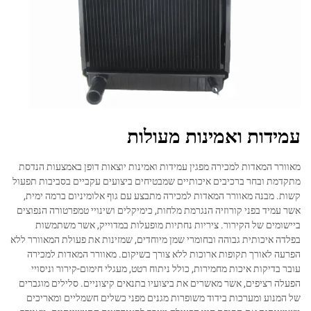
עמידות ואמינות מעולות
מאוורר המאדות למכירה מפגין עמידות ואמינות יוצאות דופן באמצעות הנדסת
מתקדמת ובחר ברכיבים איכותיים שמבטיחים ביצועים עקביים בסביבות תפעול
קשות. מבנה מאוורר המאדות למכירה מתבצע עם גוף אלומיניום ברמה ימית,
אשר עמיד בפני קורוזיה הנגרמת מלחות, כימיקלים ושינויי טמפרטורה הנפוצים
ביישומים של הקירור. ציריות נחתיות מופעלות במדוייק, אשר משתמשות
בפלדה איכותית גבוהה ובחומרי שמן מיוחדים, שמזינות את פעולת המאוורר ללא
הפרעה לאורך תקופות ארוכות ללא צורך בשיקום. מאוורר המאדות למכירה
עובר בדיקות איכות מחמירות, כולל ניתוח רטט, מעגלי חימום-קירור וניסויי
הפעלה רציפים, אשר מאשרים את ביצועיו בתנאים קיצוניים. סלילים מוגברים
של המנוע ומערכות בידוד משופרות מגנים מפני כשלים חשמליים ומאריכים