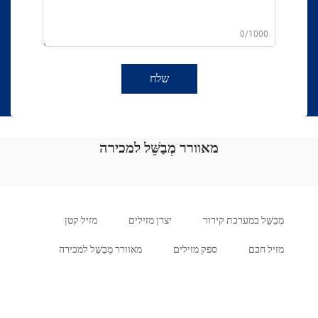
0/1000
שלח
מאוורר מְבַשֵּׁל למכירה
מְבַשֵּׁל במערכת קירור
יצרן מזילים
מזיל קטן
מזיל חכם
ספק מזילים
מאוורר מְבַשֵּׁל למכירה