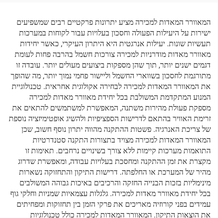
המאוורר המאדות למכירה מציע יתרונות פרקטיים רבים שמשפיעים
ישירות על היעילות הפעולה וחסכון בעלויות עבור לקוחות במערכות
תעשיות שונות. יעילות אנרגטית היא היתרון העיקרי, כאשר יחידות
מאוורר מאדות מודרניות למכירה צורכות חשמל בהרבה פחות לעומת
דגמים ישנים יותר, תוך שהן מספקות ביצועים מעולים יותר. עובדה זו
מתורגמת לחסכון בשווארי החשמל וליישור פחמי נמוך יותר, מה שהופך
את המאוורר המאדות למכירה לבחירה אקולוגית אחראית. טכנולוגיית
המנוע המתקדמת המשולבת בכל יחידת מאוורר מאדות למכירה
מספקת פעולת מהירות משתנה, המאפשרת למשתמשים להתאים את
זרימת האוויר בהתאם לדרישות הספציפיות ולהשיג אופטימיזציה נוספת
של צריכת האנרגיה. פשטות ההתקנה מהווה יתרון נוסף חשוב, שכן
המאוורר המאדות למכירה מצויד בתצורות התקנה סטנדרטיות
התואמות מערכות קיימות ללא צורך בשינויים נרחבים. תאימות זו
מקצרת את זמן ההתקנה ומחסכת בעלויות עבודה, ומאפשרת שדרוג
מהיר של המערכת או החלפתה. דרישות התיקון והתחזוקה נשארות
מינימליות בזכות הבנייה החזקה והרכיבים באיכות גבוהה המשולבים
בכל יחידת מאוורר מאדות למכירה. גלגלות עצמאיות שמניות וחלקי גוף
עמידים בפני קורוזיה מאריכים את פרקי הזמן בין תחזוקות ומפחיתים
את הוצאות התיקון. המאוורר המאדות למכירה כולל טכנולוגיות