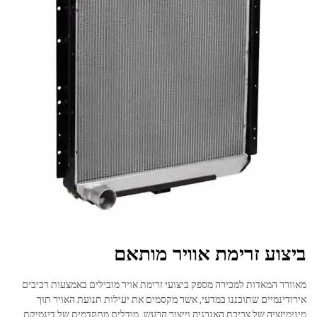
ביצוע זרימת אוויר מותאם
מאוורר המאדות למכירה מספק ביצועי זרימת אויר מובילים באמצעות רכיבים
אירודינמיים שתוכננו במדעי, אשר מקסמים את יעילות תנועת האויר תוך
מינימיזציה של צריכת האנרגיה וייצור הרעש. מודלים מתקדמים של דינמיקת