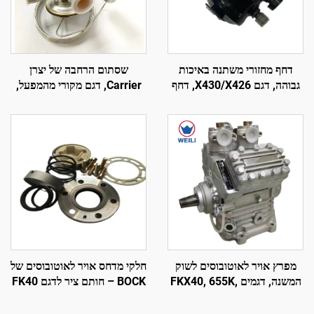
דחף מחזורי משתנה באיכות
שסתום הרחבה של יצרן
גבוהה, דגם X430/X426, דחף
Carrier, דגם מקורי מהמפעל,
ציר עקומה קטן, 24V, חלק
חלקים לציוד קירור ולעזרי רכב
למכונות קירור Thermo King,
מקרר, קוד 14-00445-01
Bus Carrier ו-Transicold
מפרץ אויר לאוטובוסים לשוק
חלקי מדחס אויר לאוטובוסים של
המשנה, דגמים FKX40, 655K,
BOCK – חותם ציר לדגם FK40
560K, 470K