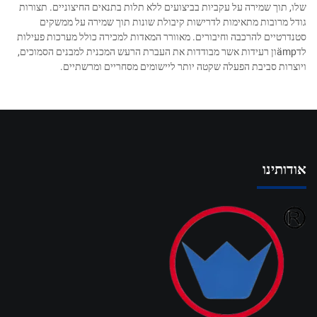
שלו, תוך שמירה על עקביות בביצועים ללא תלות בתנאים החיצוניים. תצורות
גודל מרובות מתאימות לדרישות קיבולת שונות תוך שמירה על ממשקים
סטנדרטיים להרכבה וחיבורים. מאוורר המאדות למכירה כולל מערכות פעילות
לדämpון רעידות אשר מבודדות את העברת הרעש המכנית למבנים הסמוכים,
ויוצרות סביבת הפעלה שקטה יותר ליישומים מסחריים ומרשתיים.
אודותינו