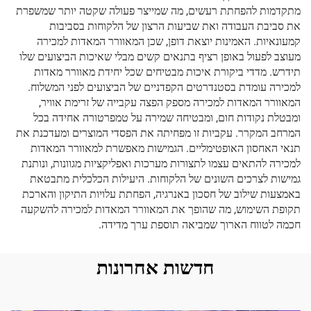
מתקדמות להפחתת רעשים, מה שמייצר פעולה שקטה יותר שמשפרת
את סביבת העבודה ואת שביעות הרצון של הלקוחות בסביבות
קמעונאיות. האמינות יוצאת דופן, שכן המאוורר המאדות למכירה
מעוצב לפעול באופן רציף בתנאים קשים מבלי שאיכות הביצועים שלו
תידרש. מדדי ביקורת איכות מבטיחים שכל יחידת מאוורר מאדות
למכירה עומדת בסטנדרטים הקפדניים של הביצועים לפני המשלוח.
המאוורר המאדות למכירה מספק הפצה עקבייה של זרימת אוויר,
ומבטלת נקודות חום, ומבטיחה שמירה על טמפרטורה אחידה בכל
המרחב המקרר. עקביות זו מפחיתה את הפסדי המוצרים ומעדכנת את
תנאי האחסון האופטימליים. הגמישות מאפשרת למאוורר המאדות
למכירה להתאים עצמו לתצורות מערכות ואפליקציות מגוונות, ונותנת
גמישות לצרכים השונים של הלקוחות. היעילות הכלכלית מתבטאת
באמצעות שילוב של חסכון באנרגיה, הפחתת עלויות התיקון והארכת
תקופת השימוש, מה שהופך את המאוורר המאדות למכירה להשקעה
חכמה לטווח הארוך שמביאה תוספת ערך מדידה.
חדשות אחרונות