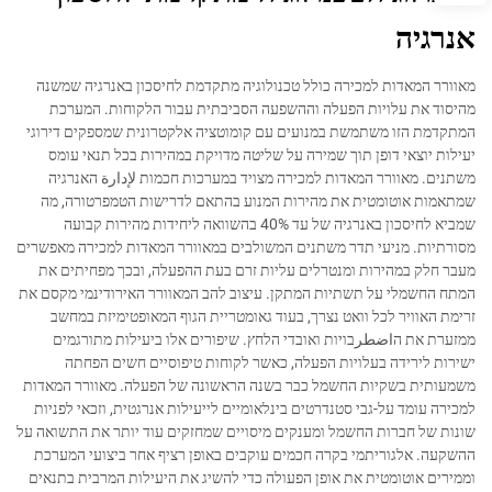
אנרגיה
מאוורר המאדות למכירה כולל טכנולוגיה מתקדמת לחיסכון באנרגיה שמשנה
מהיסוד את עלויות הפעלה וההשפעה הסביבתית עבור הלקוחות. המערכת
המתקדמת הזו משתמשת במנועים עם קומוטציה אלקטרונית שמספקים דירוגי
יעילות יוצאי דופן תוך שמירה על שליטה מדויקת במהירות בכל תנאי עומס
משתנים. מאוורר המאדות למכירה מצויד במערכות חכמות لإدارة האנרגיה
שמתאמות אוטומטית את מהירות המנוע בהתאם לדרישות הטמפרטורה, מה
שמביא לחיסכון באנרגיה של עד 40% בהשוואה ליחידות מהירות קבועה
מסורתיות. מניעי תדר משתנים המשולבים במאוורר המאדות למכירה מאפשרים
מעבר חלק במהירות ומנטרלים עליות זרם בעת ההפעלה, ובכך מפחיתים את
המתח החשמלי על תשתיות המתקן. עיצוב להב המאוורר האירודינמי מקסם את
זרימת האוויר לכל וואט נצרך, בעוד גאומטריית הגוף המאופטימיזת במחשב
ממזערת את הاضطرבויות ואובדי הלחץ. שיפורים אלו ביעילות מתורגמים
ישירות לירידה בעלויות הפעלה, כאשר לקוחות טיפוסיים חשים הפחתה
משמעותית בשקיות החשמל כבר בשנה הראשונה של הפעלה. מאוורר המאדות
למכירה עומד על-גבי סטנדרטים בינלאומיים לייעילות אנרגטית, וזכאי לפניות
שונות של חברות החשמל ומענקים מיסויים שמחזקים עוד יותר את התשואה על
ההשקעה. אלגוריתמי בקרה חכמים עוקבים באופן רציף אחר ביצועי המערכת
וממירים אוטומטית את אופן הפעולה כדי להשיג את היעילות המרבית בתנאים