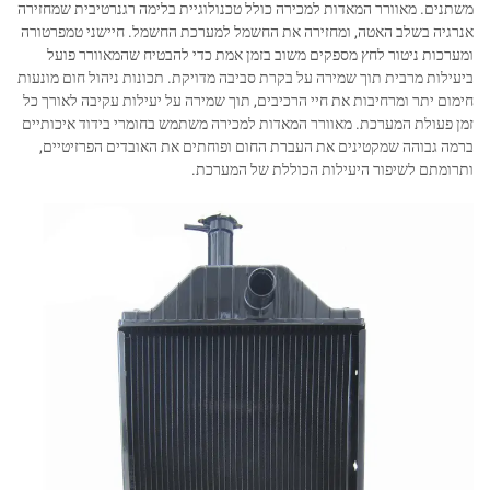
משתנים. מאוורר המאדות למכירה כולל טכנולוגיית בלימה רגנרטיבית שמחזירה
אנרגיה בשלב האטה, ומחזירה את החשמל למערכת החשמל. חיישני טמפרטורה
ומערכות ניטור לחץ מספקים משוב בזמן אמת כדי להבטיח שהמאוורר פועל
ביעילות מרבית תוך שמירה על בקרת סביבה מדויקת. תכונות ניהול חום מונעות
חימום יתר ומרחיבות את חיי הרכיבים, תוך שמירה על יעילות עקיבה לאורך כל
זמן פעולת המערכת. מאוורר המאדות למכירה משתמש בחומרי בידוד איכותיים
ברמה גבוהה שמקטינים את העברת החום ופוחתים את האובדים הפרזיטיים,
ותרומתם לשיפור היעילות הכוללת של המערכת.