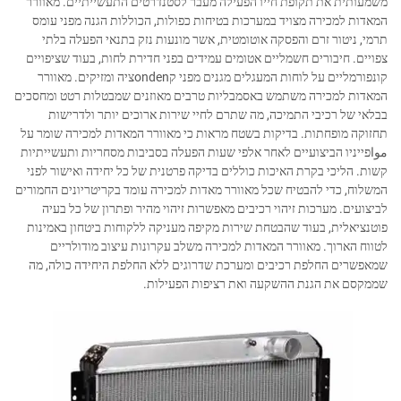
משמעותית את תקופת חייו הפעילה מעבר לסטנדרטים התעשייתיים. מאוורר
המאדות למכירה מצויד במערכות בטיחות כפולות, הכוללות הגנה מפני עומס
תרמי, ניטור זרם והפסקה אוטומטית, אשר מונעות נזק בתנאי הפעלה בלתי
צפויים. חיבורים חשמליים אטומים עמידים בפני חדירת לחות, בעוד שציפויים
קונפורמליים על לוחות המעגלים מגנים מפני קondenציה ומזיקים. מאוורר
המאדות למכירה משתמש באסמבליות טרבים מאוזנים שמבטלות רטט ומחסכים
בבלאי של רכיבי התמיכה, מה שתרם לחיי שירות ארוכים יותר ולדרישות
תחזוקה מופחתות. בדיקות בשטח מראות כי מאוורר המאדות למכירה שומר על
مواפייניו הביצועיים לאחר אלפי שעות הפעלה בסביבות מסחריות ותעשייתיות
קשות. הליכי בקרת האיכות כוללים בדיקה פרטנית של כל יחידה ואישור לפני
המשלוח, כדי להבטיח שכל מאוורר מאדות למכירה עומד בקריטריונים החמורים
לביצועים. מערכות זיהוי רכיבים מאפשרות זיהוי מהיר ופתרון של כל בעיה
פוטנציאלית, בעוד שהבטחת שירות מקיפה מעניקה ללקוחות ביטחון באמינות
לטווח הארוך. מאוורר המאדות למכירה משלב עקרונות עיצוב מודולריים
שמאפשרים החלפת רכיבים ומערכת שדרוגים ללא החלפת היחידה כולה, מה
שממקסם את הגנת ההשקעה ואת רציפות הפעילות.