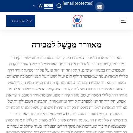
[email protected]
IW
קבל הצעת מחיר
מאוורר מְבַשֵּׁל למכירה
מאוורר המאדות למכירה מייצג רכיב קריטי במערכות מיזוג אוויר וקירור
מודרניות, שתוכנן כדי להבטיח את הזרימה האופטימלית של האוויר ובקרת
הטמפרטורה במגוון יישומים. התקן החיוני הזה פועל על ידי ספיגת אוויר דרך
סלילי המאדות, מה שמאפשר חילוף חום יעיל ושומר על תנאי הסביבה הרצויים.
מאוורר המאדות למכירה משלב הנדסת מתקדמת עם בנייה עמידה כדי לספק
ביצועים אמינים בסביבות פעילות קשות. הפונקציה הראשית שלו היא להניע
אוויר דרך סלילי המאדות, שם נוזל הקירור סופג חום מהאוויר הסובב, ויוצר את
אפקט הקירור החיוני למערכות קירור ומיזוג אוויר. התכונות הטכנולוגיות של
מאוורר המאדות למכירה כוללות בקרת מהירות משתנה, עיצובי מנוע חסכוניים
באנרגיה, וגרמי מאוורר מעוצבים بدقة שמקסמים את זרימת האוויר תוך
מינימיזציה של רמות הרעש. מאווררים אלו כוללים מערכות גלגלות מתקדמות
שמצמצמות חיכוך ומעריכות את משך החיים הפעלתי, בעוד שחלקים עמידים
לקורוזיה מבטיחים עמידות בסביבות קשות. מאוורר המאדות למכירה משתמש