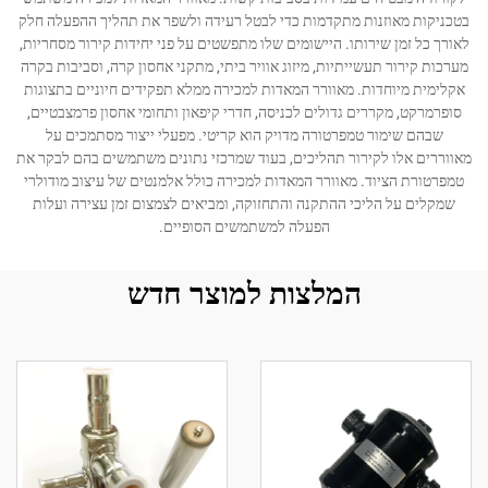
בטכניקות מאוזנות מתקדמות כדי לבטל רעידה ולשפר את תהליך ההפעלה חלק
לאורך כל זמן שירותו. היישומים שלו מתפשטים על פני יחידות קירור מסחריות,
מערכות קירור תעשייתיות, מיזוג אוויר ביתי, מתקני אחסון קרה, וסביבות בקרה
אקלימית מיוחדות. מאוורר המאדות למכירה ממלא תפקידים חיוניים בתצוגות
סופרמרקט, מקררים גדולים לכניסה, חדרי קיפאון ותחומי אחסון פרמצבטיים,
שבהם שימור טמפרטורה מדויק הוא קריטי. מפעלי ייצור מסתמכים על
מאווררים אלו לקירור תהליכים, בעוד שמרכזי נתונים משתמשים בהם לבקר את
טמפרטורת הציוד. מאוורר המאדות למכירה כולל אלמנטים של עיצוב מודולרי
שמקלים על הליכי ההתקנה והתחזוקה, ומביאים לצמצום זמן עצירה ועלות
הפעלה למשתמשים הסופיים.
המלצות למוצר חדש