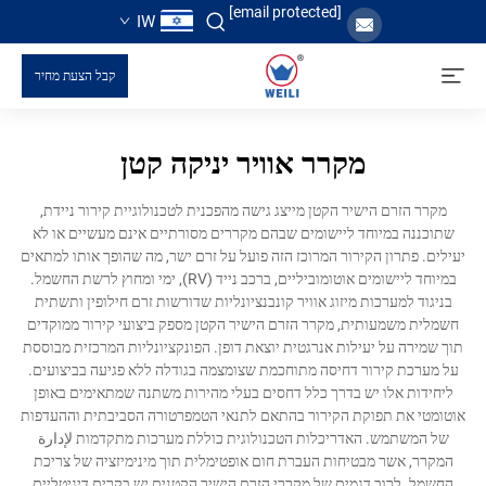
[email protected]
IW
קבל הצעת מחיר
מקרר אוויר יניקה קטן
מקרר הזרם הישיר הקטן מייצג גישה מהפכנית לטכנולוגיית קירור ניידת,
שתוכננה במיוחד ליישומים שבהם מקררים מסורתיים אינם מעשיים או לא
יעילים. פתרון הקירור המרוכז הזה פועל על זרם ישר, מה שהופך אותו למתאים
במיוחד ליישומים אוטומוביליים, ברכב נייד (RV), ימי ומחוץ לרשת החשמל.
בניגוד למערכות מיזוג אוויר קונבנציונליות שדורשות זרם חילופין ותשתית
חשמלית משמעותית, מקרר הזרם הישיר הקטן מספק ביצועי קירור ממוקדים
תוך שמירה על יעילות אנרגטית יוצאת דופן. הפונקציונליות המרכזית מבוססת
על מערכת קירור דחיסה מתוחכמת שצומצמה בגודלה ללא פגיעה בביצועים.
ליחידות אלו יש בדרך כלל דחסים בעלי מהירות משתנה שמתאימים באופן
אוטומטי את תפוקת הקירור בהתאם לתנאי הטמפרטורה הסביבתית וההעדפות
של המשתמש. האדריכלות הטכנולוגית כוללת מערכות מתקדמות لإدارة
המקרר, אשר מבטיחות העברת חום אופטימלית תוך מינימיזציה של צריכת
החשמל. לרוב דגמים של מקררי הזרם הישיר הקטנים יש בקרים דיגיטליים