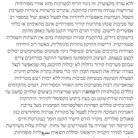
ללא עזרה מקצועית. זה ניגוד חריף למערכות מיזוג אוויר מסורתיות
שדורשות עבודה מרחקת בהתקנה, שינויים ברשתות צינורות ומערכת
חשמל. הגמישות מאפשרת ליחידות אלו לפעול באופן יעיל במספר רב
של סביבות שבהן פתרונות קירור מסורתיים אינם מתאימים או בלתי
אפשריים ליישום. מקרר הזרם הישיר הקטן פועל באופן מהימן
ביישומים ניידים, בהתקנות זמניות ובמקומות בהם אין תשתית חשמלית
סטנדרטית. דרישות התיקון נותרות מינימליות, כאשר רוב היחידה
מצוידות ברכיבים שנגישים ובטיפולי ניקוי פשוטים שמשתמשים יכולים
לבצע בעצמם. העיצוב הקומפקטי מאפשר התקנה במרחבים צרים
שבהם מערכות קירור גדולות לא יכולות להיכנס, מה שמאפשר לנצל
בצורה יעילה את השטח הזמין תוך כדי סיפוק בקרת אקלים חיונית.
הפעולה השקטה מבטיחה סביבות נוחות ללא רמות רעש מטרידות
שמאפיינות רבות ממערכות מיזוג האוויר המסורתית. דגמים מתקדמים
כוללים טכנולוגיות לדämpת רעש שמייצרות ביצועים שלווים כמעט עד
למדרגת שירת-שקט גם בעת ביקוש מקסימלי לקירור. היתרונות
הסביבתיים כוללים הפחתת הפלטפורמה הפחמנית בשל צריכת
האנרגיה הנמוכה והיכולת לפעול על מקורות אנרגיה מתחדשים כגון
פאנלים סולריים. מקרר הזרם הישיר הקטן תומך בעקרונות חיים
בר-קיימה תוך שמירה על סטנדרטים של נוחות. יעילות עלות משתרעת
מעבר למחיר הקנייה הראשוני וכוללת הוצאות تشغוליות מופחתות,