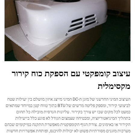
עיצוב קומפקטי עם הספקת כוח קירור
מקסימלית
העיצוב המיני החדשני של מזגן ה-DC המיני מייצג איזון מושלם בין יעילות שטח
לביצועי קירור, ומספק פליטה מרשים של BTU בתוך טווח קטן במיוחד שמתאים
כמעט לכל מקום שבו יש צורך בקירור. עליונות הנדסית מובילה כל תחום
בתהליך המיניאטוריזציה, ומבטיחה שצמצום הגודל לא פוגע כלל בייעילות
הקירור או באימונים. צורת הגוף הקומפקטית מאפשרת התקנה במיקומים שבהם
מערכות מזגנים מסורתיות פשוט לא יכולות להיכנס, ופותחת אפשרויות חדשות