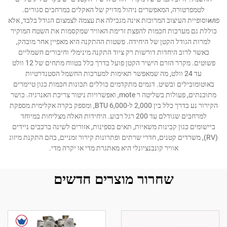
לטמפרטורה, המאפשרים ניהול מדויק של האקלים במרחבים סגורים.
פилוסופיית העיצוב המרוכזת אינה מגבילה את עצמה לצמצום הגודל בלבד, אלא
כוללת גם מערכות חכמות להפצת זרימת האוויר שמקסמות את השטח המוקיר
למרות הגודל הקטן של היחידה. פשטות ההתקנה היא מאפיין אחר מובהק,
כאשר לרוב היחדות דורשות רק ציוד התקנה מינימלי וחיבורים חשמליים
פשוטים. מקרר הזרם הישיר הקטן פועל בדרך כלל בטווח מתחים של 12 וולט
עד 24 וולט, מה שמאפשר תאימות למערכות החשמל הסטנדרטיות
באוטומובילים ובשיט. דגמים מתקדמים כוללים תכונות חכמות כגון טיימרים
מתוכנתים, פעולות בשליטה ר mote, ואפשרויות ניטור צריכת האנרגיה. כושר
הקירור נע בדרך כלל בין 2,000 ל-6,000 BTU, ומספק בקרה אקלימית מספקת
למרחבים שגודלם עד 200 רגל רבוע. היחידות האלה מצליחות במיוחד
ביישומים כגון קבינות משאיות, תאים בספינות, אזורים לשינה ברכבים ניידים
(RV), משרדים קטנים, חדרי שרתים ופתרונות קירור זמניים, בהם התקנת מיזוג
אוויר קונבנציונלי היא מאתגרת מדי או יקרה מדי.
שחרור מוצרים חדשים