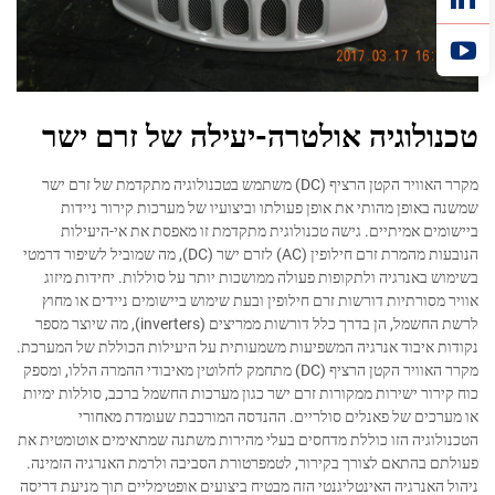
טכנולוגיה אולטרה-יעילה של זרם ישר
מקרר האוויר הקטן הרציף (DC) משתמש בטכנולוגיה מתקדמת של זרם ישר
שמשנה באופן מהותי את אופן פעולתו וביצועיו של מערכות קירור ניידות
ביישומים אמיתיים. גישה טכנולוגית מתקדמת זו מאפסת את אי-היעילות
הנובעות מהמרת זרם חילופין (AC) לזרם ישר (DC), מה שמוביל לשיפור דרמטי
בשימוש באנרגיה ולתקופות פעולה ממושכות יותר על סוללות. יחידות מיזוג
אוויר מסורתיות דורשות זרם חילופין ובעת שימוש ביישומים ניידים או מחוץ
לרשת החשמל, הן בדרך כלל דורשות ממריצים (inverters), מה שיוצר מספר
נקודות איבוד אנרגיה המשפיעות משמעותית על היעילות הכוללת של המערכת.
מקרר האוויר הקטן הרציף (DC) מתחמק לחלוטין מאיבודי ההמרה הללו, ומספק
כוח קירור ישירות ממקורות זרם ישר כגון מערכות החשמל ברכב, סוללות ימיות
או מערכים של פאנלים סולריים. ההנדסה המורכבת שעומדת מאחורי
הטכנולוגיה הזו כוללת מדחסים בעלי מהירות משתנה שמתאימים אוטומטית את
פעולתם בהתאם לצורך בקירור, לטמפרטורת הסביבה ולרמת האנרגיה הזמינה.
ניהול האנרגיה האינטליגנטי הזה מבטיח ביצועים אופטימליים תוך מניעת דריסה