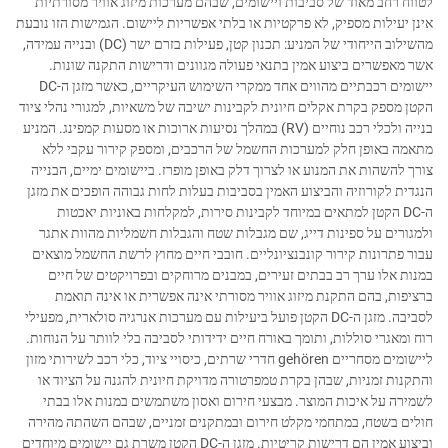
לטווח רחב מאוד של סביבות ויישומים, שבהם מערכות מיזוג אוויר מסורתיות
אינן יעילות מספיק, לא פרקטיות או בלתי אפשריות ליישום. הגמישות הזו נובעת
מהשילוב הייחודי של המניע: תכנון קטן, פעילות בזרם ישר (DC) ובנייה עמידה,
אשר מאפשרים ביצוע אמין בתנאי פעולה מגוונים ודרישות התקנה שונות.
יישומים רכבתיים מהווים אחד ממקרי השימוש העיקריים, כאשר מזגן ה-DC
הקטן מספק בקרת אקלים חיונית לקבינות ישיבה של משאיות, למגורי נהלי ציוד
בנייה ולכלי רכב נוחיים (RV) במהלך נסיעות ארוכות או מסעות קמפינג. המניע
מתאמה באופן חלק למערכות החשמל של הרכבים, ומספק קירור עקבי ללא
צורך להשהות את המנוע או לצרוך דלק באופן מופרז. ביישומים ימיים, הבנייה
הנגדית לקורוזיה והביצוע האמין בסביבות בעלות לחות גבוהה הופכים את מזגן
ה-DC הקטן למתאים במיוחד לקבינות סירות, למקלחות באוניות יאכטות
ולמגורים על ספינות דייג, שם מגבלות שטח והגבלות חשמליות מהוות אתגר
עבור פתרונות קירור קונבנציונליים. חובבי חיים מחוץ לרשת החשמל מוצאים
במנות אלו ערך רב בבתים זעירים, במבנים מרוחקים ובפרויקטים של חיים
ברציפות, בהם התקנת מיזוג אוויר מסורתי אינה אפשרית או אינה תואמת
לסביבה. מזגן ה-DC הקטן פועל ביעילות עם מערכות אנרגיה סולארית, מפעילי
רוח ומאגרי סוללות, ותומך באורח חיים ידידותי לסביבה בלי לוותר על הנוחות.
ליישומים מסחריים gehören חדרי שרתים, כיסויי ציוד, כלי רכב לשירותי מזון
והתקנות זמניות, שבהן בקרת טמפרטורה מדויקת חיונית להגנה על הציוד או
לשמירה על איכות המוצר. מבצעי חירום ואסון משתמשים במנות אלו בבתי
חולים בשטח, במתחמי מקלט חירום ובמתקנים זמניים, שבהם השהתה מהירה
וביצוע אמין הם דרישות קריטיות. מזגן ה-DC הקטן משרת גם יישומים מיוחדים