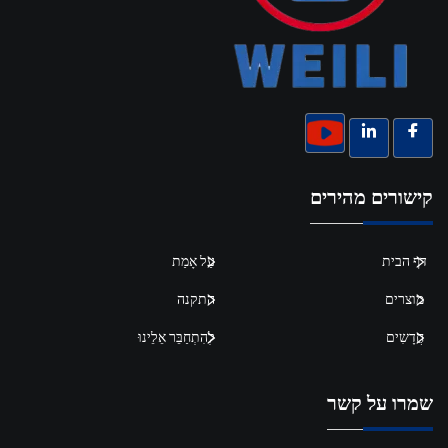
קישורים מהירים
דף הבית
עַל אָמַת
מוצרים
התקנה
חֲדָשִים
לְהִתְחַבֵּר אֵלֵינוּ
שמרו על קשר