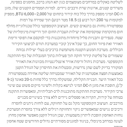
לשליטה באקלים במרחבים מצומצמים כגון תא הנהג ברכב, מחסנים בספינה,
משרדים קטנים, ארונות שרת ורכבים ניידים. למרות הממדים הקטנים שלו, מזגן
ה-DC המיני מספק בדרך כלל כוח קירור בתחום של 2,000–6,000 BTU, מספיק
למקומות עד 200 רגל רבוע (כ-18.5 מטר רבוע) תוך שמירה על רמות
טמפרטורה נוחות גם בתנאים קשים. העיצוב הקומפקטי כולל טכנולוגיית מחלף
חום מתקדמת שמקסימה את יעילות העברת החום תוך דרישות מינימליות של
שטח. סנפירים ותבניות סליל מיוחדות מתוכננות כדי למקסם את דפוסי זרימת
האוויר ואת פיזור החום, כך שכל אינץ' קוביי במערכת תורם לביצועי הקירור
הכוללים. מערכת המנוע הקטנה משתמשת ברכיבים בעלי יעילות גבוהה
ששמורים על פליטת קירור חזקה תוך פעילות בתוך המגבלות של גוף ההתקנה
הקומפקטי. מערכות ניהול זרימת אוויר אינטליגנטיות מכוונות את האוויר
המקורר בדיוק לשם שהן נדרשות, ומבטלות את החיסרון של הגודל הקטן
באמצעות הפצה אסטרטגית של האוויר שמבטיחה שליטה אחידה בטמפרטורה
בכל האזור היעד. הבנייה הקלילה, שמשקלה בדרך כלל פחות מ-20 פאונד (כ-9
ק"ג), הופכת את מזגן ה-DC המיני לנישא בקלות ולשינוי מיקום פשוט עם שינוי
צרכי הקירור. מערכות ההתקנה מתוכננות לרב-תכליתיות, ומאפשרות התקנה
בטוחה על קירות, תקרות או ספסלים ניידים ללא צורך בשינויים מבניים
מורכבים. העיצוב הקומפקטי מקל גם על תחזוקה, עם לוחות ניתנים להסרה
ורכיבים נגישים שמאפשרים ניקוי ותחזוקה רגילים ללא צורך בהסרת המערכת.
נוחות האחסון הופכת ליתרון משמעותי, שכן הגודל הקטן מאפשר אחסון מחוץ
לעונה במרחב מינימלי, בניגוד למזגנים מסורתיים גדולים הדורשים שטח אחסון