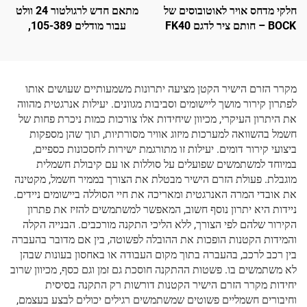
חלקי מדחס אויר לאוטובוסים של
מתאם חדש לרגולטור 24 וולט
BOCK – חותם ציר לדגם FK40
עבור מודלים 105-389,
105389, 8RL3023,
8RL3023C, 8RL3145
מקרר הזרם הישיר הקטן מציעה יתרונות משמעותיים שעושים אותו
לפתרון קירור מושך ליישומים וסביבות מגוונים. יעילות אנרגטית מהווה
את היתרון העיקרי, מכיוון שיחידות אלו צורכות כמות ניכרת פחות של
חשמל בהשוואה למערכות מיזוג אוויר מסורתיות, תוך שהן מספקות
ביצועי קירור דומים. יעילות זו מתורגמת ישירות לחסכונות כספיים,
במיוחד למשתמשים שפועלים על סוללות או עם קיבולת חשמלית
מוגבלת. פעולת הזרם הישיר מבטלת את הצורך בממיר חשמל, מקטינה
את אובדי המרה האנרגטית ומאריכה את חיי הסוללה ביישומים ניידים.
ניידות היא יתרון נוסף חשוב, המאפשר למשתמשים להזיז את פתרון
הקירור שלהם לפי הצורך, ללא הליכי התקנה מורכבים. הבנייה הקלה
והמידות הקטנות הופכות את ההובלה לפשוטה, בין אם מדובר בהעברה
בין רכב לרכב, בהעברה בתוך מקום העבודה או באחסון בעונות שבהן
לא משתמשים בו. פשטות ההתקנה חוסכת גם זמן וגם כסף, מכיוון שרוב
יחידות מקרר הזרם הישיר הקטנות דורשות רק התקנה בסיסית
וחיבורים חשמליים פשוטים שמשתמשים רגילים יכולים לבצע בעצמם,