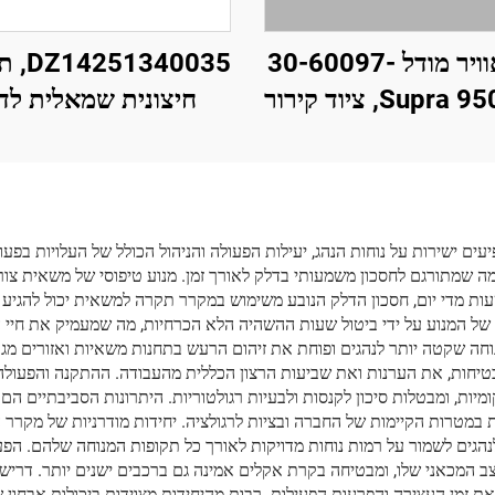
מסנן אוויר מודל 30-60097-
1340035
20 ל-Supra 950, ציוד קירור
חיצונית שמאלית לד
, אביזרים לציוד קירור
X5000
אביזרים לרכב מוקיר
 ישירות על נוחות הנהג, יעילות הפעולה והניהול הכולל של העלויות בפעו
 מדי יום, חסכון הדלק הנובע משימוש במקרר תקרה למשאית יכול להגיע לא
של המנוע על ידי ביטול שעות ההשהיה הלא הכרחיות, מה שמעמיק את חיי 
וחה שקטה יותר לנהגים ופוחת את זיהום הרעש בתחנות משאיות ואזורים מג
טיחות, את הערנות ואת שביעות הרצון הכללית מהעבודה. ההתקנה והפעולה
ות, ומבטלות סיכון לקנסות ולבעיות רגולטוריות. היתרונות הסביבתיים הם גם
ת במטרות הקיימות של החברה ובציות לרגולציה. יחידות מודרניות של מקר
הגים לשמור על רמות נוחות מדויקות לאורך כל תקופות המנוחה שלהם. הפ
 תלות במהירות הסיבוב של המנוע (RPM) או במצב המכאני שלו, ומבטיחה בקרת אקלים אמינה גם ברכב
ת זמן העצירה והפרעות הפעילות. רבות מהיחידות מצוידות ביכולות אבחון ש