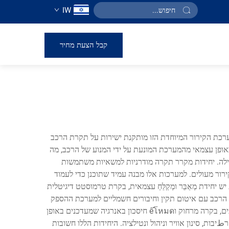
IW
קבל הצעת מחיר
ערכת הקירור המיוחדת הזו מותקנת ישירות על תקרת הרכב
ופן עצמאי מהמערכת המונעת על ידי המנוע של הרכב, מה
ילה. יחידות מקרר תקרה מודרניות למשאיות משתמשות
קירור מעולים. למערכות אלו מבנה עמיד שתוכנן כדי לעמוד
ידת מְאַבֵּר ומְקַלֵּחַ עצמאית, בקרת טרמוסטט דיגיטלית
תוך כדי מקסום תפוקת הקירור. ההתקנה כוללת מOUNT של היחידה דרך תקרת הרכב עם איטום תקין וחיבורים חשמליים למערכת ההספק
המשנית של המשאית או לחשמל חיצוני (shore power), אם זמין. דגמים מתקדמים כוללים תכונות טכנולוגיה חכמה כגון טיימרים מתוכנתים, בקרה מרחוק וếโหมด חיסכון באנרגיה שמעדכנים באופן
ת, סינון אוויר וניהול ונטילציה. היחידות הללו חשובות