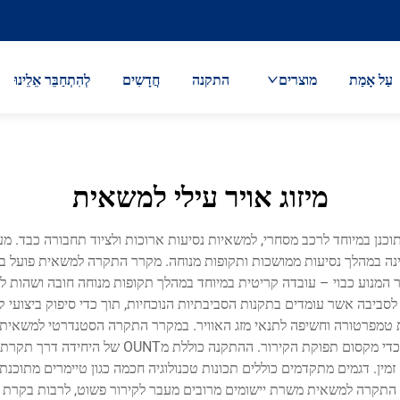
עַל אָמַת
מוצרים
התקנה
חֲדָשִים
לְהִתְחַבֵּר אֵלֵינוּ
מיזוג אויר עילי למשאית
וכנן במיוחד לרכב מסחרי, למשאיות נסיעות ארוכות ולציוד תחבורה כבד. מ
נה במהלך נסיעות ממושכות ותקופות מנוחה. מקרר התקרה למשאית פועל בא
המנוע כבוי – עובדה קריטית במיוחד במהלך תקופות מנוחה חובה ושהות ל
ם לסביבה אשר עומדים בתקנות הסביבתיות הנוכחיות, תוך כדי סיפוק ביצועי 
מפרטורה וחשיפה לתנאי מזג האוויר. במקרר התקרה הסטנדרטי למשאית יש יח
ומערכות דחיסה יעילות שממזערות את צריכת החשמל 
קרה למשאית משרת יישומים מרובים מעבר לקירור פשוט, לרבות בקרת רطיבו