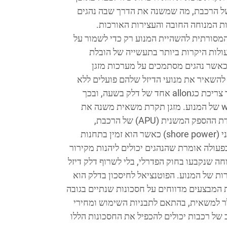
ל הרכבת, מה שמשנה את הדרך שבה נהגים
ת המנוחה החובה והעצירות האורכות.
מסורתית להשהיית המנוע רק כדי לשמור על
עולות היקרות ביותר בתעשייה של הובלת
כאשר נהגים מסתמכים על מערכות מזגן
להשאיר את מנועי הדיזל שלהם פועלים ללא
הרף במהלך הפסקות המנוחה, תוך צריכת כגallon אחד של דלק בשעה, ובכך
יוצרים פליטות מיותרות ו wearing של המנוע. מזגן תקרת משאית משנה את
הסיטואציה הזו על ידי חיבור ליחידת ההספק המשנית (APU) של הרכבת,
למערכת הסוללות או להספק חיצוני (shore power) כאשר הוא זמין בתחנות
פעולה אומרת שהנהגים יכולים ליהנות מקירור
חה שנקבעו בחוק הפדרלי, בלי לשרוף דלק דיזל
ות של המנוע. הפוטנציאל לחיסכון בדלק הוא
המבצעים מדווחים על חסכונות שנתיים בגובה
 למשאית, בהתאם לתבניות השימוש ומחירי
 של רכבות יכולים להכפיל את החסכונות הללו