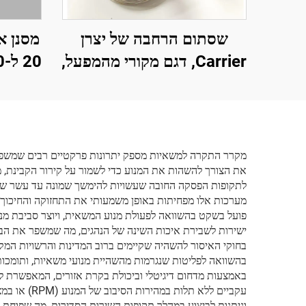
שסתום הרחבה של יצרן
Carrier, דגם מקורי מהמפעל,
חלקים לציוד קירור ולעזרי
להובלה
רכב מקרר, קוד 14-00445-
רכב, 
01
מקרר התקרה למשאיות מספק יתרונות פרקטיים רבים שמשפיעים
לתקופות הפסקה החובה שעשויות להימשך שמונה עד עשר שעות
מערכות אלו מפחיתות באופן משמעותי את התחזוקה והחיכוך 
פועל בשקט בהשוואה לפעולת מנוע המשאית, ויוצר סביבת מנ
ישירות לשבירת איכות השינה של הנהגים, מה שמשפר את הב
בחוקי האיסור להשהיה שקיימים ברוב המדינות והרשויות המקומי
בהשוואה לפליטות שנגרמות מהשהיית מנועי משאיות, ותומכו
באמצעות מדחום דיגיטלי וביכולת בקרת אזורים, המאפשרת לנ
עקביים ללא
וניתנות לביצוע במהלך תקופות השירות הסדירות, מה שפוחת א