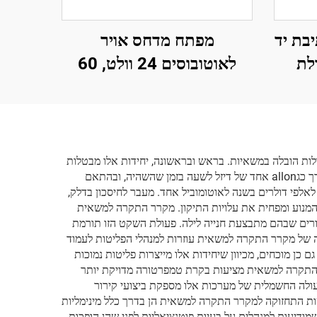
DZ1425, תיבת יד
מפתח מדחס אויר
לת
לאוטובוסים 24 וולט, 60
וואט, לשווקים החופשיים –
דגמים 260-210, 2A2B
לות הובלה במשאיות. בראש ובראשונה, יחידות אלו מבטלות
את הצורך להשהות את המנוע כדי לשמור על קירור הקבינת, מה שמתורגם לחסכון משמעותי בדלק לאורך זמן. מנוע טיפוסי של משאית צורך כגallon אחד של דיזל לשעה בזמן שהשהיה, ובהתאם
לפי דולרים בשנה לאוטומוביל אחד. מעבר לחיסכון בדלק,
המנוע ומפחית את עלויות התיקון. מקרר התקרה למשאית
ורים שבהם מתבצעת חנייה לילה. פעולת השקט הזו תורמת
 של מקרר התקרה למשאית עוזרות למנהלי הפליטות לעמוד
 כן מוכחים, מכיוון שיחידות אלו מייצרות פליטות נמוכות
ר התקרה למשאית מציעות בקרת טמפרטורה מדויקת יותר
עולה החשמלית של מערכות אלו מספקת ביצועי קירור
ים ישנים יותר. דרישות התחזוקה למקרר התקרה למשאית הן בדרך כלל מינימליות
מודיעות למנהלים על בעיות פוטנציאליות לפני שהן הופכות