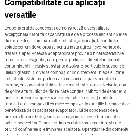
Compatibilitate cu aplicații
versatile
Evaporatorul de condensat demonstrează o versatilitate
excepțională datorită capacității sale de a procesa eficient diverse
fluxuri de deșeuri în mai multe industrii și aplicații, făcându-l o
soluție extrem de valoroasă pentru instalații cu nevoi variate de
tratare a apei. Această adaptabilitate provine din caracteristicile
robuste ale designului, care permit preluarea diferitelor tipuri de
contaminanți, inclusiv substanțe dizolvate, particule în suspensie,
uleiuri, grăsimi și diverse compuși chimici frecvenți în apele uzate
industriale. Sistemul prelucrează cu succes apa evacuată din
cazane, cu concentrații ridicate de substanțe totale dizolvate, apa
de golire a turnurilor de răcire, care conține inhibitori de depuneri și
biocide, precum și apele uzate provenite din operațiunile de
fabricație, cu compoziții chimice complexe. Instalațiile farmaceutice
beneficiază de capacitatea evaporatorului de condensat de a
prelucra fluxuri de deșeuri care conțin ingrediente farmaceutice
active, respectând în același timp cerințele reglementare stricte
privind confinarea și eliminarea acestora. Operațiunile din domeniul