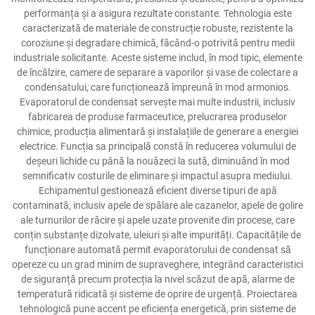
performanța și a asigura rezultate constante. Tehnologia este
caracterizată de materiale de construcție robuste, rezistente la
coroziune și degradare chimică, făcând-o potrivită pentru medii
industriale solicitante. Aceste sisteme includ, în mod tipic, elemente
de încălzire, camere de separare a vaporilor și vase de colectare a
condensatului, care funcționează împreună în mod armonios.
Evaporatorul de condensat servește mai multe industrii, inclusiv
fabricarea de produse farmaceutice, prelucrarea produselor
chimice, producția alimentară și instalațiile de generare a energiei
electrice. Funcția sa principală constă în reducerea volumului de
deșeuri lichide cu până la nouăzeci la sută, diminuând în mod
semnificativ costurile de eliminare și impactul asupra mediului.
Echipamentul gestionează eficient diverse tipuri de apă
contaminată, inclusiv apele de spălare ale cazanelor, apele de golire
ale turnurilor de răcire și apele uzate provenite din procese, care
conțin substanțe dizolvate, uleiuri și alte impurități. Capacitățile de
funcționare automată permit evaporatorului de condensat să
opereze cu un grad minim de supraveghere, integrând caracteristici
de siguranță precum protecția la nivel scăzut de apă, alarme de
temperatură ridicată și sisteme de oprire de urgență. Proiectarea
tehnologică pune accent pe eficiența energetică, prin sisteme de