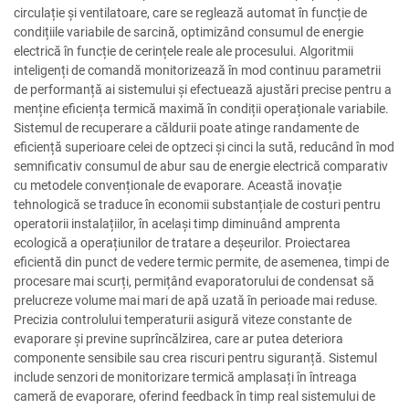
circulație și ventilatoare, care se reglează automat în funcție de
condițiile variabile de sarcină, optimizând consumul de energie
electrică în funcție de cerințele reale ale procesului. Algoritmii
inteligenți de comandă monitorizează în mod continuu parametrii
de performanță ai sistemului și efectuează ajustări precise pentru a
menține eficiența termică maximă în condiții operaționale variabile.
Sistemul de recuperare a căldurii poate atinge randamente de
eficiență superioare celei de optzeci și cinci la sută, reducând în mod
semnificativ consumul de abur sau de energie electrică comparativ
cu metodele convenționale de evaporare. Această inovație
tehnologică se traduce în economii substanțiale de costuri pentru
operatorii instalațiilor, în același timp diminuând amprenta
ecologică a operațiunilor de tratare a deșeurilor. Proiectarea
eficientă din punct de vedere termic permite, de asemenea, timpi de
procesare mai scurți, permițând evaporatorului de condensat să
prelucreze volume mai mari de apă uzată în perioade mai reduse.
Precizia controlului temperaturii asigură viteze constante de
evaporare și previne suprîncălzirea, care ar putea deteriora
componente sensibile sau crea riscuri pentru siguranță. Sistemul
include senzori de monitorizare termică amplasați în întreaga
cameră de evaporare, oferind feedback în timp real sistemului de