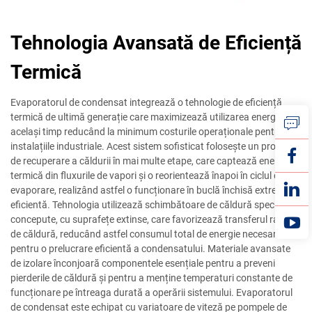
Tehnologia Avansată de Eficiență
Termică
Evaporatorul de condensat integrează o tehnologie de eficiență
termică de ultimă generație care maximizează utilizarea energiei, în
același timp reducând la minimum costurile operaționale pentru
instalațiile industriale. Acest sistem sofisticat folosește un proces
de recuperare a căldurii în mai multe etape, care captează energia
termică din fluxurile de vapori și o reorientează înapoi în ciclul de
evaporare, realizând astfel o funcționare în buclă închisă extrem de
eficientă. Tehnologia utilizează schimbătoare de căldură special
concepute, cu suprafețe extinse, care favorizează transferul rapid
de căldură, reducând astfel consumul total de energie necesar
pentru o prelucrare eficientă a condensatului. Materiale avansate
de izolare înconjoară componentele esențiale pentru a preveni
pierderile de căldură și pentru a menține temperaturi constante de
funcționare pe întreaga durată a operării sistemului. Evaporatorul
de condensat este echipat cu variatoare de viteză pe pompele de