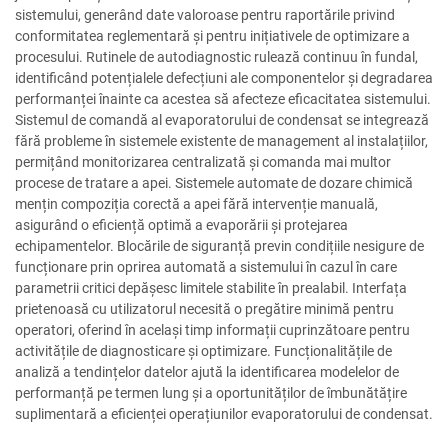
sistemului, generând date valoroase pentru raportările privind
conformitatea reglementară și pentru inițiativele de optimizare a
procesului. Rutinele de autodiagnostic rulează continuu în fundal,
identificând potențialele defecțiuni ale componentelor și degradarea
performanței înainte ca acestea să afecteze eficacitatea sistemului.
Sistemul de comandă al evaporatorului de condensat se integrează
fără probleme în sistemele existente de management al instalațiilor,
permițând monitorizarea centralizată și comanda mai multor
procese de tratare a apei. Sistemele automate de dozare chimică
mențin compoziția corectă a apei fără intervenție manuală,
asigurând o eficiență optimă a evaporării și protejarea
echipamentelor. Blocările de siguranță previn condițiile nesigure de
funcționare prin oprirea automată a sistemului în cazul în care
parametrii critici depășesc limitele stabilite în prealabil. Interfața
prietenoasă cu utilizatorul necesită o pregătire minimă pentru
operatori, oferind în același timp informații cuprinzătoare pentru
activitățile de diagnosticare și optimizare. Funcționalitățile de
analiză a tendințelor datelor ajută la identificarea modelelor de
performanță pe termen lung și a oportunităților de îmbunătățire
suplimentară a eficienței operațiunilor evaporatorului de condensat.