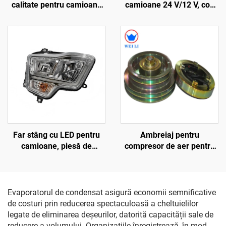
calitate pentru camioane
camioane 24 V/12 V, cod
și autobuze, cod 65-
84223449, 82349000, din
60059-01, separator de
plastic ABS
ulei Carrier Transicold
Xarios 300/350/Viento 300
Far stâng cu LED pentru
Ambreiaj pentru
camioane, piesă de
compresor de aer pentru
schimb, cod
autobuz, 24 V, 60 W
DZ96189721103
(versiune aftermarket),
260-210, 2A2B
Evaporatorul de condensat asigură economii semnificative
de costuri prin reducerea spectaculoasă a cheltuielilor
legate de eliminarea deșeurilor, datorită capacității sale de
reducere a volumului. Organizațiile înregistrează, în mod