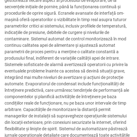
gestionează fiecare aspect al procesului de evaporare, de la
secvențele inițiale de pornire, până la funcționarea continuă și
procedurile de oprire sigură. Ecranele avansate de interfață om-
mașină oferă operatorilor o vizibilitate în timp real asupra tuturor
parametrilor critici ai sistemului, inclusiv profilele de temperatură,
indicațiile de presiune, debitele de curgere și nivelurile de
contaminare. Sistemul automat de control monitorizează în mod
continuu calitatea apei de alimentare și ajustează automat
parametrii de proces pentru a menține o calitate constantă a
produsului final, indiferent de variațiile calității apei de intrare.
Sistemele sofisticate de alarmă avertizează operatorii cu privire la
eventualele probleme înainte ca acestea să devină situații grave,
integrând mai multe niveluri de avertizare și acțiuni de protecție
automate. Evaporatorul de condensat include funcționalități de
întreținere predictivă, care urmăresc tendințele de performanță ale
componentelor și planifică activitățile de întreținere pe baza
condițiilor reale de funcționare, nu pe baza unor intervale de timp
arbitrare. Capacitățile de monitorizare la distanță permit
managerilor de instalații să supravegheze operațiunile sistemului
din locații exterioare, prin conexiuni securizate la internet, oferind
flexibilitate și liniște de spirit. Sistemul de automatizare păstrează
jurnale operaționale detaliate care documentează toate activitățile