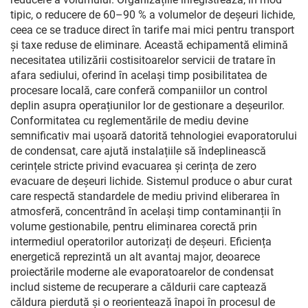
tipic, o reducere de 60–90 % a volumelor de deșeuri lichide,
ceea ce se traduce direct în tarife mai mici pentru transport
și taxe reduse de eliminare. Această echipamentă elimină
necesitatea utilizării costisitoarelor servicii de tratare în
afara sediului, oferind în același timp posibilitatea de
procesare locală, care conferă companiilor un control
deplin asupra operațiunilor lor de gestionare a deșeurilor.
Conformitatea cu reglementările de mediu devine
semnificativ mai ușoară datorită tehnologiei evaporatorului
de condensat, care ajută instalațiile să îndeplinească
cerințele stricte privind evacuarea și cerința de zero
evacuare de deșeuri lichide. Sistemul produce o abur curat
care respectă standardele de mediu privind eliberarea în
atmosferă, concentrând în același timp contaminanții în
volume gestionabile, pentru eliminarea corectă prin
intermediul operatorilor autorizați de deșeuri. Eficiența
energetică reprezintă un alt avantaj major, deoarece
proiectările moderne ale evaporatoarelor de condensat
includ sisteme de recuperare a căldurii care captează
căldura pierdută și o reorientează înapoi în procesul de