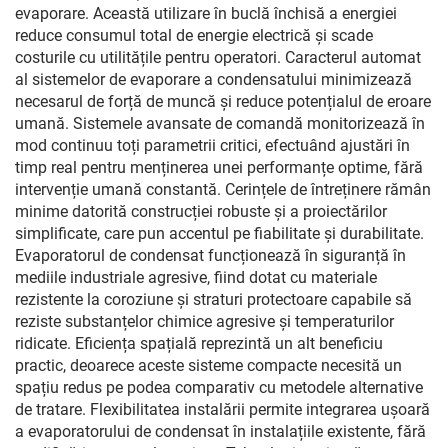
evaporare. Această utilizare în buclă închisă a energiei
reduce consumul total de energie electrică și scade
costurile cu utilitățile pentru operatori. Caracterul automat
al sistemelor de evaporare a condensatului minimizează
necesarul de forță de muncă și reduce potențialul de eroare
umană. Sistemele avansate de comandă monitorizează în
mod continuu toți parametrii critici, efectuând ajustări în
timp real pentru menținerea unei performanțe optime, fără
intervenție umană constantă. Cerințele de întreținere rămân
minime datorită construcției robuste și a proiectărilor
simplificate, care pun accentul pe fiabilitate și durabilitate.
Evaporatorul de condensat funcționează în siguranță în
mediile industriale agresive, fiind dotat cu materiale
rezistente la coroziune și straturi protectoare capabile să
reziste substanțelor chimice agresive și temperaturilor
ridicate. Eficiența spațială reprezintă un alt beneficiu
practic, deoarece aceste sisteme compacte necesită un
spațiu redus pe podea comparativ cu metodele alternative
de tratare. Flexibilitatea instalării permite integrarea ușoară
a evaporatorului de condensat în instalațiile existente, fără