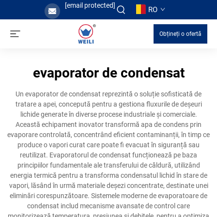
[email protected]
RO
Obțineți o ofertă
evaporator de condensat
Un evaporator de condensat reprezintă o soluție sofisticată de
tratare a apei, concepută pentru a gestiona fluxurile de deșeuri
lichide generate în diverse procese industriale și comerciale.
Această echipament inovator transformă apa de condens prin
evaporare controlată, concentrând eficient contaminanții, în timp ce
produce o vapori curat care poate fi evacuat în siguranță sau
reutilizat. Evaporatorul de condensat funcționează pe baza
principiilor fundamentale ale transferului de căldură, utilizând
energia termică pentru a transforma condensatul lichid în stare de
vapori, lăsând în urmă materiale deșezi concentrate, destinate unei
eliminări corespunzătoare. Sistemele moderne de evaporatoare de
condensat includ mecanisme avansate de control care
monitorizează temperatura, presiunea și debitele, pentru a optimiza