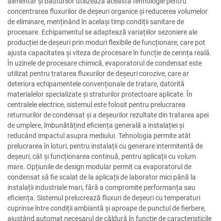
alimentar și băuturilor utilizează această tehnologie pentru
concentrarea fluxurilor de deșeuri organice și reducerea volumelor
de eliminare, menținând în același timp condiții sanitare de
procesare. Echipamentul se adaptează variațiilor sezoniere ale
producției de deșeuri prin moduri flexibile de funcționare, care pot
ajusta capacitatea și viteza de procesare în funcție de cerința reală.
În uzinele de procesare chimică, evaporatorul de condensat este
utilizat pentru tratarea fluxurilor de deșeuri corozive, care ar
deteriora echipamentele convenționale de tratare, datorită
materialelor specializate și straturilor protectoare aplicate. În
centralele electrice, sistemul este folosit pentru prelucrarea
returnurilor de condensat și a deșeurilor rezultate din tratarea apei
de umplere, îmbunătățind eficiența generală a instalației și
reducând impactul asupra mediului. Tehnologia permite atât
prelucrarea în loturi, pentru instalații cu generare intermitentă de
deșeuri, cât și funcționarea continuă, pentru aplicații cu volum
mare. Opțiunile de design modular permit ca evaporatorul de
condensat să fie scalat de la aplicații de laborator mici până la
instalații industriale mari, fără a compromite performanța sau
eficiența. Sistemul prelucrează fluxuri de deșeuri cu temperaturi
cuprinse între condiții ambiantă și aproape de punctul de fierbere,
ajustând automat necesarul de căldură în funcție de caracteristicile