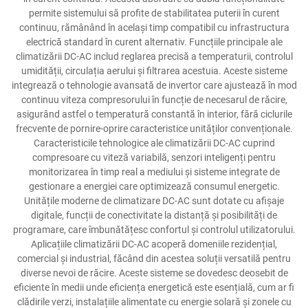
permite sistemului să profite de stabilitatea puterii în curent
continuu, rămânând în același timp compatibil cu infrastructura
electrică standard în curent alternativ. Funcțiile principale ale
climatizării DC-AC includ reglarea precisă a temperaturii, controlul
umidității, circulația aerului și filtrarea acestuia. Aceste sisteme
integrează o tehnologie avansată de invertor care ajustează în mod
continuu viteza compresorului în funcție de necesarul de răcire,
asigurând astfel o temperatură constantă în interior, fără ciclurile
frecvente de pornire-oprire caracteristice unităților convenționale.
Caracteristicile tehnologice ale climatizării DC-AC cuprind
compresoare cu viteză variabilă, senzori inteligenți pentru
monitorizarea în timp real a mediului și sisteme integrate de
gestionare a energiei care optimizează consumul energetic.
Unitățile moderne de climatizare DC-AC sunt dotate cu afișaje
digitale, funcții de conectivitate la distanță și posibilități de
programare, care îmbunătățesc confortul și controlul utilizatorului.
Aplicațiile climatizării DC-AC acoperă domeniile rezidențial,
comercial și industrial, făcând din acestea soluții versatilă pentru
diverse nevoi de răcire. Aceste sisteme se dovedesc deosebit de
eficiente în medii unde eficiența energetică este esențială, cum ar fi
clădirile verzi, instalațiile alimentate cu energie solară și zonele cu