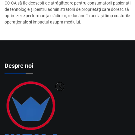
CC-CA să fie deosebit de atrăgătoare pentru consumatorii pasionați
de tehnologie și pentru administratorii de proprietăți care doresc să
optimizeze performanța clădirilor, reducând în același timp costurile
operaționale și impactul asupra mediului.
Despre noi