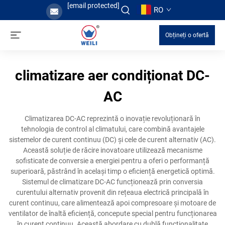
[email protected]
RO
Obțineți o ofertă
climatizare aer condiționat DC-
AC
Climatizarea DC-AC reprezintă o inovație revoluționară în
tehnologia de control al climatului, care combină avantajele
sistemelor de curent continuu (DC) și cele de curent alternativ (AC).
Această soluție de răcire inovatoare utilizează mecanisme
sofisticate de conversie a energiei pentru a oferi o performanță
superioară, păstrând în același timp o eficiență energetică optimă.
Sistemul de climatizare DC-AC funcționează prin conversia
curentului alternativ provenit din rețeaua electrică principală în
curent continuu, care alimentează apoi compresoare și motoare de
ventilator de înaltă eficiență, concepute special pentru funcționarea
în curent continuu. Această abordare cu dublă funcționalitate