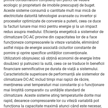
ecologic și proprietarii de imobile preocupați de buget.
Aceste sisteme consumă o cantitate mult mai mică de
electricitate datorită tehnologiei avansate cu invertor și
proceselor optimizate de conversie a puterii, ceea ce duce
la facturi lunare mai mici pentru energie și la un impact
redus asupra mediului. Eficiența energetică a sistemelor de
climatizare DC-AC provine din capacitatea lor de a face
funcționeze compresoarele la viteze variabile, eliminând
astfel risipa de energie asociată ciclurilor constante de
pornire și oprire specifice unităților convenționale.
Utilizatorii obișnuiesc să obțină economii de energie între
douăzeci și patruzeci la sută, ceea ce se traduce în beneficii
financiare semnificative pe durata de viață a sistemului.
Caracteristicile superioare de performanță ale sistemelor de
climatizare DC-AC includ timpi mai rapizi de răcire,
menținerea unei temperaturi mai constante și o funcționare
mai liniștită comparativ cu unitățile standard de
climatizare. Aceste sisteme ating temperaturile dorite mai
rapid, deoarece compresoarele lor cu viteză variabilă pot
funcționa la capacitate maximă atunci când este necesar,