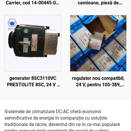
Carrier, cod 14-00445-01,
camioane, piesă de
componente originale de
schimb, cod
fabrică pentru
DZ96189721103
echipamente de
refrigerare și accesorii
pentru vehicule frigorifice
generator 8SC3110VC
regulator nou compatibil,
PRESTOLITE 8SC, 24 V /
24 V, pentru 105-389,
28 V, 150 A, alternator cu
105389, 105389, 8RL3023,
perii
8RL3023C, 8RL3145
Sistemele de climatizare DC-AC oferă economii
semnificative de energie în comparație cu soluțiile
tradiționale de răcire, devenind din ce în ce mai populare
printre consumatorii conștienți din punct de vedere