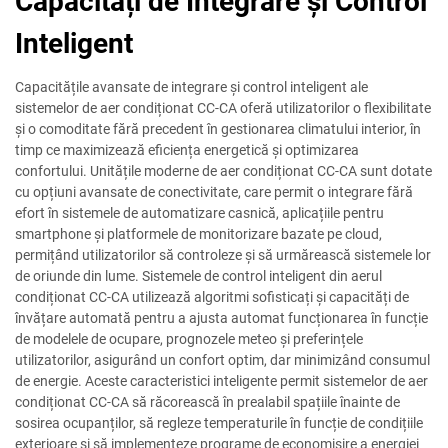
Capacități de Integrare și Control
Inteligent
Capacitățile avansate de integrare și control inteligent ale
sistemelor de aer condiționat CC-CA oferă utilizatorilor o flexibilitate
și o comoditate fără precedent în gestionarea climatului interior, în
timp ce maximizează eficiența energetică și optimizarea
confortului. Unitățile moderne de aer condiționat CC-CA sunt dotate
cu opțiuni avansate de conectivitate, care permit o integrare fără
efort în sistemele de automatizare casnică, aplicațiile pentru
smartphone și platformele de monitorizare bazate pe cloud,
permițând utilizatorilor să controleze și să urmărească sistemele lor
de oriunde din lume. Sistemele de control inteligent din aerul
condiționat CC-CA utilizează algoritmi sofisticați și capacități de
învățare automată pentru a ajusta automat funcționarea în funcție
de modelele de ocupare, prognozele meteo și preferințele
utilizatorilor, asigurând un confort optim, dar minimizând consumul
de energie. Aceste caracteristici inteligente permit sistemelor de aer
condiționat CC-CA să răcorească în prealabil spațiile înainte de
sosirea ocupanților, să regleze temperaturile în funcție de condițiile
exterioare și să implementeze programe de economisire a energiei