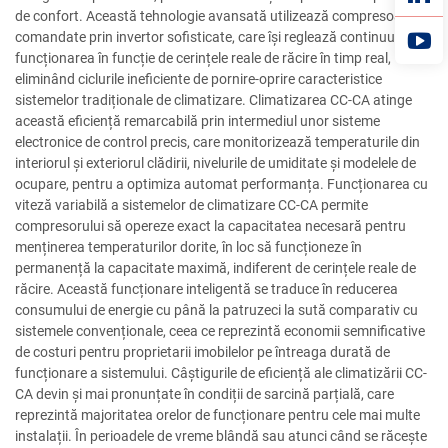
de confort. Această tehnologie avansată utilizează compresoare
comandate prin invertor sofisticate, care își reglează continuu
funcționarea în funcție de cerințele reale de răcire în timp real,
eliminând ciclurile ineficiente de pornire-oprire caracteristice
sistemelor tradiționale de climatizare. Climatizarea CC-CA atinge
această eficiență remarcabilă prin intermediul unor sisteme
electronice de control precis, care monitorizează temperaturile din
interiorul și exteriorul clădirii, nivelurile de umiditate și modelele de
ocupare, pentru a optimiza automat performanța. Funcționarea cu
viteză variabilă a sistemelor de climatizare CC-CA permite
compresorului să opereze exact la capacitatea necesară pentru
menținerea temperaturilor dorite, în loc să funcționeze în
permanență la capacitate maximă, indiferent de cerințele reale de
răcire. Această funcționare inteligentă se traduce în reducerea
consumului de energie cu până la patruzeci la sută comparativ cu
sistemele convenționale, ceea ce reprezintă economii semnificative
de costuri pentru proprietarii imobilelor pe întreaga durată de
funcționare a sistemului. Câștigurile de eficiență ale climatizării CC-
CA devin și mai pronunțate în condiții de sarcină parțială, care
reprezintă majoritatea orelor de funcționare pentru cele mai multe
instalații. În perioadele de vreme blândă sau atunci când se răcește