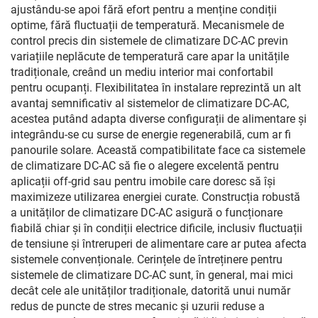
ajustându-se apoi fără efort pentru a menține condiții
optime, fără fluctuații de temperatură. Mecanismele de
control precis din sistemele de climatizare DC-AC previn
variațiile neplăcute de temperatură care apar la unitățile
tradiționale, creând un mediu interior mai confortabil
pentru ocupanți. Flexibilitatea în instalare reprezintă un alt
avantaj semnificativ al sistemelor de climatizare DC-AC,
acestea putând adapta diverse configurații de alimentare și
integrându-se cu surse de energie regenerabilă, cum ar fi
panourile solare. Această compatibilitate face ca sistemele
de climatizare DC-AC să fie o alegere excelentă pentru
aplicații off-grid sau pentru imobile care doresc să își
maximizeze utilizarea energiei curate. Construcția robustă
a unităților de climatizare DC-AC asigură o funcționare
fiabilă chiar și în condiții electrice dificile, inclusiv fluctuații
de tensiune și întreruperi de alimentare care ar putea afecta
sistemele convenționale. Cerințele de întreținere pentru
sistemele de climatizare DC-AC sunt, în general, mai mici
decât cele ale unităților tradiționale, datorită unui număr
redus de puncte de stres mecanic și uzurii reduse a