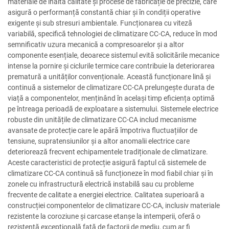
materiale de înaltă calitate și procese de fabricație de precizie, care
asigură o performanță constantă chiar și în condiții operative
exigente și sub stresuri ambientale. Funcționarea cu viteză
variabilă, specifică tehnologiei de climatizare CC-CA, reduce în mod
semnificativ uzura mecanică a compresoarelor și a altor
componente esențiale, deoarece sistemul evită solicitările mecanice
intense la pornire și ciclurile termice care contribuie la deteriorarea
prematură a unităților convenționale. Această funcționare lină și
continuă a sistemelor de climatizare CC-CA prelungește durata de
viață a componentelor, menținând în același timp eficiența optimă
pe întreaga perioadă de exploatare a sistemului. Sistemele electrice
robuste din unitățile de climatizare CC-CA includ mecanisme
avansate de protecție care le apără împotriva fluctuațiilor de
tensiune, supratensiunilor și a altor anomalii electrice care
deteriorează frecvent echipamentele tradiționale de climatizare.
Aceste caracteristici de protecție asigură faptul că sistemele de
climatizare CC-CA continuă să funcționeze în mod fiabil chiar și în
zonele cu infrastructură electrică instabilă sau cu probleme
frecvente de calitate a energiei electrice. Calitatea superioară a
construcției componentelor de climatizare CC-CA, inclusiv materiale
rezistente la coroziune și carcase etanșe la intemperii, oferă o
rezistență excepțională față de factorii de mediu, cum ar fi