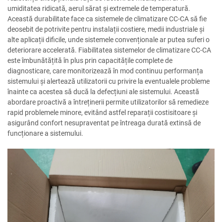
umiditatea ridicată, aerul sărat și extremele de temperatură.
Această durabilitate face ca sistemele de climatizare CC-CA să fie
deosebit de potrivite pentru instalații costiere, medii industriale și
alte aplicații dificile, unde sistemele convenționale ar putea suferi o
deteriorare accelerată. Fiabilitatea sistemelor de climatizare CC-CA
este îmbunătățită în plus prin capacitățile complete de
diagnosticare, care monitorizează în mod continuu performanța
sistemului și alertează utilizatorii cu privire la eventualele probleme
înainte ca acestea să ducă la defecțiuni ale sistemului. Această
abordare proactivă a întreținerii permite utilizatorilor să remedieze
rapid problemele minore, evitând astfel reparații costisitoare și
asigurând confort nesupraventat pe întreaga durată extinsă de
funcționare a sistemului.