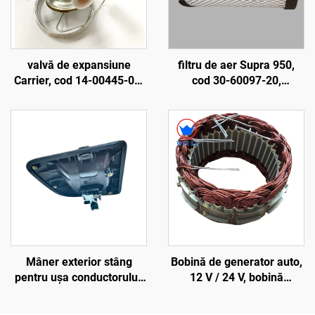
valvă de expansiune
filtru de aer Supra 950,
Carrier, cod 14-00445-01,
cod 30-60097-20,
componente originale de
echipamente de
fabrică pentru
refrigerare pentru
echipamente de
transport, accesorii pentru
refrigerare și accesorii
vehicule frigorifice
pentru vehicule frigorifice
Mâner exterior stâng
Bobină de generator auto,
pentru ușa conductorului,
12 V / 24 V, bobină
model X5000, cod
statorică, ansamblu stator
DZ14251340035
în sistemul de aer