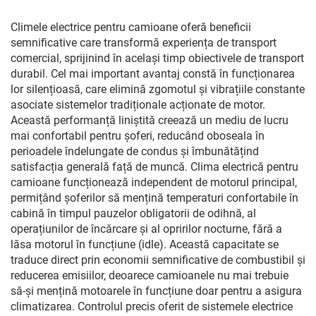
condiționat pentru
autobuze, AVI144
Climele electrice pentru camioane oferă beneficii
semnificative care transformă experiența de transport
comercial, sprijinind în același timp obiectivele de transport
durabil. Cel mai important avantaj constă în funcționarea
lor silențioasă, care elimină zgomotul și vibrațiile constante
asociate sistemelor tradiționale acționate de motor.
Această performanță liniștită creează un mediu de lucru
mai confortabil pentru șoferi, reducând oboseala în
perioadele îndelungate de condus și îmbunătățind
satisfacția generală față de muncă. Clima electrică pentru
camioane funcționează independent de motorul principal,
permițând șoferilor să mențină temperaturi confortabile în
cabină în timpul pauzelor obligatorii de odihnă, al
operațiunilor de încărcare și al opririlor nocturne, fără a
lăsa motorul în funcțiune (idle). Această capacitate se
traduce direct prin economii semnificative de combustibil și
reducerea emisiilor, deoarece camioanele nu mai trebuie
să-și mențină motoarele în funcțiune doar pentru a asigura
climatizarea. Controlul precis oferit de sistemele electrice