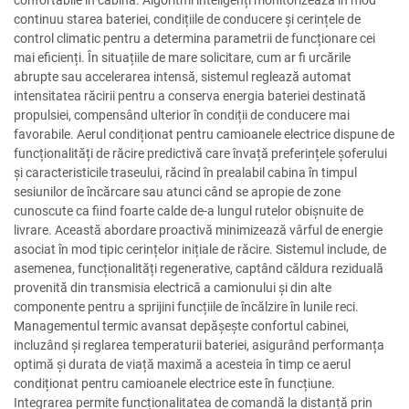
continuu starea bateriei, condițiile de conducere și cerințele de
control climatic pentru a determina parametrii de funcționare cei
mai eficienți. În situațiile de mare solicitare, cum ar fi urcările
abrupte sau accelerarea intensă, sistemul reglează automat
intensitatea răcirii pentru a conserva energia bateriei destinată
propulsiei, compensând ulterior în condiții de conducere mai
favorabile. Aerul condiționat pentru camioanele electrice dispune de
funcționalități de răcire predictivă care învață preferințele șoferului
și caracteristicile traseului, răcind în prealabil cabina în timpul
sesiunilor de încărcare sau atunci când se apropie de zone
cunoscute ca fiind foarte calde de-a lungul rutelor obișnuite de
livrare. Această abordare proactivă minimizează vârful de energie
asociat în mod tipic cerințelor inițiale de răcire. Sistemul include, de
asemenea, funcționalități regenerative, captând căldura reziduală
provenită din transmisia electrică a camionului și din alte
componente pentru a sprijini funcțiile de încălzire în lunile reci.
Managementul termic avansat depășește confortul cabinei,
incluzând și reglarea temperaturii bateriei, asigurând performanța
optimă și durata de viață maximă a acesteia în timp ce aerul
condiționat pentru camioanele electrice este în funcțiune.
Integrarea permite funcționalitatea de comandă la distanță prin