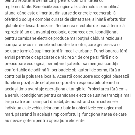
pentru reputația de marcă și pentru conformitatea cu
reglementările. Beneficiile ecologice ale sistemului se amplifică
atunci când este alimentat din surse de energie regenerabilă,
oferind o soluție complet curată de climatizare, aliniată eforturilor
globale de descarbonizare. Reducerea efectului de insulă termică
reprezintă un alt avantaj ecologic, deoarece aerul condiționat
pentru camioane electrice produce mai puțină căldură reziduală
comparativ cu sistemele acționate de motor, care generează o
poluare termică suplimentară în mediile urbane. Funcționarea fără
emisii permite o capacitate de răcire 24 de ore pe zi, fără nicio
preocupare ecologică, permițând șoferilor să mențină condiții
confortabile de odihnă în perioadele obligatorii de somn, fără a
contribui la poluarea locală. Această conducere ecologică plasează
flotele în poziția de cetățeni corporativi responsabili, oferind în
același timp avantaje operaționale tangibile. Proiectarea fără emisii
a aerului condiționat pentru camioane electrice susține tranziția mai
largă către un transport durabil, demonstrând cum sistemele
individuale ale vehiculelor contribuie la obiectivele ecologice mai
mari, păstrând în același timp confortul și funcționalitatea de care
au nevoie șoferii pentru operațiuni eficiente.