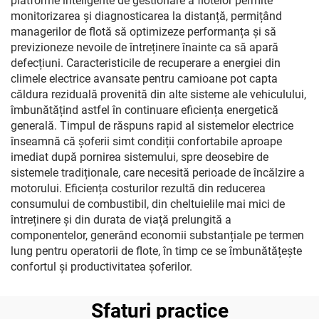
platforme inteligente de gestionare a flotelor permite
monitorizarea și diagnosticarea la distanță, permițând
managerilor de flotă să optimizeze performanța și să
previzioneze nevoile de întreținere înainte ca să apară
defecțiuni. Caracteristicile de recuperare a energiei din
climele electrice avansate pentru camioane pot capta
căldura reziduală provenită din alte sisteme ale vehiculului,
îmbunătățind astfel în continuare eficiența energetică
generală. Timpul de răspuns rapid al sistemelor electrice
înseamnă că șoferii simt condiții confortabile aproape
imediat după pornirea sistemului, spre deosebire de
sistemele tradiționale, care necesită perioade de încălzire a
motorului. Eficiența costurilor rezultă din reducerea
consumului de combustibil, din cheltuielile mai mici de
întreținere și din durata de viață prelungită a
componentelor, generând economii substanțiale pe termen
lung pentru operatorii de flote, în timp ce se îmbunătățește
confortul și productivitatea șoferilor.
Sfaturi practice