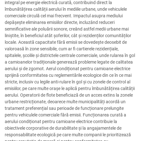
integral pe energie electrică curată, contribuind direct la
îmbunătățirea calității aerului în mediile urbane, unde vehiculele
comerciale circulă cel mai frecvent. Impactul asupra mediului
depășește eliminarea emisiilor directe, incluzând reduceri
semnificative ale poluării sonore, creând astfel medii urbane mai
liniștite, în beneficiul atât șoferilor, cât și rezidenților comunităților
locale. Această capacitate fără emisii se dovedește deosebit de
valoroasă în zone sensibile, cum ar fi cartierele rezidențiale,
spitalele, școlile și districtele centrale comerciale, unde rularea în gol
a camioanelor tradiționale generează probleme legate de calitatea
aerului și de zgomot. Aerul condiționat pentru camioane electrice
sprijină conformitatea cu reglementările ecologice din ce în ce mai
stricte, inclusiv cu legile anti-rulare în gol și cu zonele de control al
emisiilor, pe care multe orașe le aplică pentru îmbunătățirea calității
aerului. Operatorii de flote beneficiază de un acces extins la zonele
urbane restricționate, deoarece multe municipalități acordă un
tratament preferențial sau perioade de funcționare prelungite
pentru vehiculele comerciale fără emisii. Funcționarea curată a
aerului condiționat pentru camioane electrice contribuie la
obiectivele corporative de durabilitate și la angajamentele de
responsabilitate ecologică pe care multe companii le prioritizează