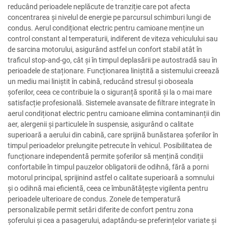
reducând perioadele neplăcute de tranziție care pot afecta
concentrarea și nivelul de energie pe parcursul schimburi lungi de
condus. Aerul condiționat electric pentru camioane menține un
control constant al temperaturii, indiferent de viteza vehiculului sau
de sarcina motorului, asigurând astfel un confort stabil atât în
traficul stop-and-go, cât și în timpul deplasării pe autostradă sau în
perioadele de staționare. Funcționarea liniștită a sistemului creează
un mediu mai liniștit în cabină, reducând stresul și oboseala
șoferilor, ceea ce contribuie la o siguranță sporită și la o mai mare
satisfacție profesională. Sistemele avansate de filtrare integrate în
aerul condiționat electric pentru camioane elimina contaminanții din
aer, alergenii și particulele în suspensie, asigurând o calitate
superioară a aerului din cabină, care sprijină bunăstarea șoferilor în
timpul perioadelor prelungite petrecute în vehicul. Posibilitatea de
funcționare independentă permite șoferilor să mențină condiții
confortabile în timpul pauzelor obligatorii de odihnă, fără a porni
motorul principal, sprijinind astfel o calitate superioară a somnului
și o odihnă mai eficientă, ceea ce îmbunătățește vigilenta pentru
perioadele ulterioare de condus. Zonele de temperatură
personalizabile permit setări diferite de confort pentru zona
șoferului și cea a pasagerului, adaptându-se preferințelor variate și