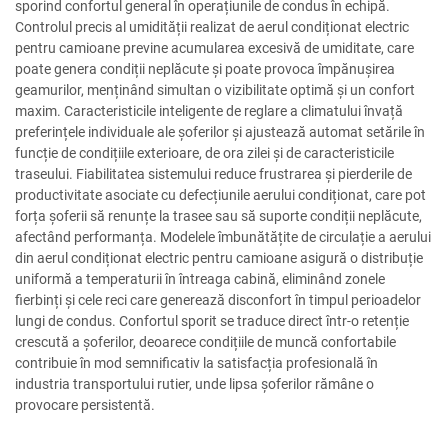
sporind confortul general în operațiunile de condus în echipă.
Controlul precis al umidității realizat de aerul condiționat electric
pentru camioane previne acumularea excesivă de umiditate, care
poate genera condiții neplăcute și poate provoca împănușirea
geamurilor, menținând simultan o vizibilitate optimă și un confort
maxim. Caracteristicile inteligente de reglare a climatului învață
preferințele individuale ale șoferilor și ajustează automat setările în
funcție de condițiile exterioare, de ora zilei și de caracteristicile
traseului. Fiabilitatea sistemului reduce frustrarea și pierderile de
productivitate asociate cu defecțiunile aerului condiționat, care pot
forța șoferii să renunțe la trasee sau să suporte condiții neplăcute,
afectând performanța. Modelele îmbunătățite de circulație a aerului
din aerul condiționat electric pentru camioane asigură o distribuție
uniformă a temperaturii în întreaga cabină, eliminând zonele
fierbinți și cele reci care generează disconfort în timpul perioadelor
lungi de condus. Confortul sporit se traduce direct într-o retenție
crescută a șoferilor, deoarece condițiile de muncă confortabile
contribuie în mod semnificativ la satisfacția profesională în
industria transportului rutier, unde lipsa șoferilor rămâne o
provocare persistentă.