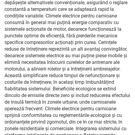
depășește alternativele convenționale, asigurând o reglare
constantă a temperaturii care se adaptează rapid la
condițiile variabile. Climele electrice pentru camioane
consumă în general mai puțină energie comparativ cu
sistemele acționate de motor, deoarece funcționează la
punctele optime de eficiență, fără pierderile mecanice
specifice compresorilor acționați prin curea. Cerințele
reduse de întreținere reprezintă un alt avantaj convingător,
deoarece sistemele electrice au mai puține piese mobile și
elimină necesitatea înlocuirii curelelor de antrenare ale
motorului, a alinierii rolelor și a întreținerii ambreiajelor.
Această simplificare reduce timpul de nefuncționare și
costurile de întreținere, în același timp îmbunătățind
fiabilitatea sistemului. Beneficiile ecologice se extind
dincolo de emisiile directe zero și includ reducerea efectului
de insulă termică în zonele urbane, unde camioanele
operează frecvent. Climele electrice pentru camioane
sprijină conformitatea cu reglementările ecologice și cu
ordonanțele privind zgomotul, din ce în ce mai stricte, în
zonele rezidențiale și comerciale. Integrarea sistemului cu