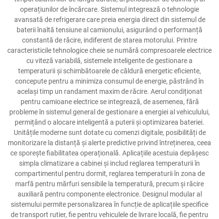
operațiunilor de încărcare. Sistemul integrează o tehnologie
avansată de refrigerare care preia energia direct din sistemul de
baterii înaltă tensiune al camionului, asigurând o performanță
constantă de răcire, indiferent de starea motorului. Printre
caracteristicile tehnologice cheie se numără compresoarele electrice
cu viteză variabilă, sistemele inteligente de gestionare a
temperaturii și schimbătoarele de căldură energetic eficiente,
concepute pentru a minimiza consumul de energie, păstrând în
același timp un randament maxim de răcire. Aerul condiționat
pentru camioane electrice se integrează, de asemenea, fără
probleme în sistemul general de gestionare a energiei al vehiculului,
permițând o alocare inteligentă a puterii și optimizarea bateriei.
Unitățile moderne sunt dotate cu comenzi digitale, posibilități de
monitorizare la distanță și alerte predictive privind întreținerea, ceea
ce sporește fiabilitatea operațională. Aplicațiile acestuia depășesc
simpla climatizare a cabinei și includ reglarea temperaturii în
compartimentul pentru dormit, reglarea temperaturii în zona de
marfă pentru mărfuri sensibile la temperatură, precum și răcire
auxiliară pentru componente electronice. Designul modular al
sistemului permite personalizarea în funcție de aplicațiile specifice
de transport rutier, fie pentru vehiculele de livrare locală, fie pentru