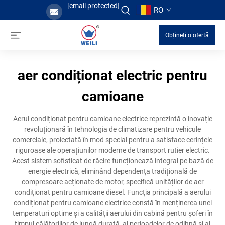
[email protected]
RO
Obțineți o ofertă
aer condiționat electric pentru
camioane
Aerul condiționat pentru camioane electrice reprezintă o inovație
revoluționară în tehnologia de climatizare pentru vehicule
comerciale, proiectată în mod special pentru a satisface cerințele
riguroase ale operațiunilor moderne de transport rutier electric.
Acest sistem sofisticat de răcire funcționează integral pe bază de
energie electrică, eliminând dependența tradițională de
compresoare acționate de motor, specifică unităților de aer
condiționat pentru camioane diesel. Funcția principală a aerului
condiționat pentru camioane electrice constă în menținerea unei
temperaturi optime și a calității aerului din cabină pentru șoferi în
timpul călătoriilor de lungă durată, al perioadelor de odihnă și al