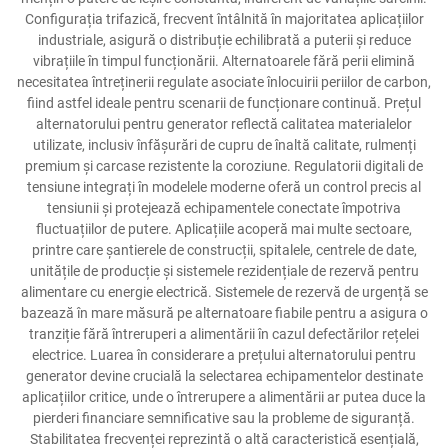
Configurația trifazică, frecvent întâlnită în majoritatea aplicațiilor
industriale, asigură o distribuție echilibrată a puterii și reduce
vibrațiile în timpul funcționării. Alternatoarele fără perii elimină
necesitatea întreținerii regulate asociate înlocuirii periilor de carbon,
fiind astfel ideale pentru scenarii de funcționare continuă. Prețul
alternatorului pentru generator reflectă calitatea materialelor
utilizate, inclusiv înfășurări de cupru de înaltă calitate, rulmenți
premium și carcase rezistente la coroziune. Regulatorii digitali de
tensiune integrați în modelele moderne oferă un control precis al
tensiunii și protejează echipamentele conectate împotriva
fluctuațiilor de putere. Aplicațiile acoperă mai multe sectoare,
printre care șantierele de construcții, spitalele, centrele de date,
unitățile de producție și sistemele rezidențiale de rezervă pentru
alimentare cu energie electrică. Sistemele de rezervă de urgență se
bazează în mare măsură pe alternatoare fiabile pentru a asigura o
tranziție fără întreruperi a alimentării în cazul defectărilor rețelei
electrice. Luarea în considerare a prețului alternatorului pentru
generator devine crucială la selectarea echipamentelor destinate
aplicațiilor critice, unde o întrerupere a alimentării ar putea duce la
pierderi financiare semnificative sau la probleme de siguranță.
Stabilitatea frecvenței reprezintă o altă caracteristică esențială,