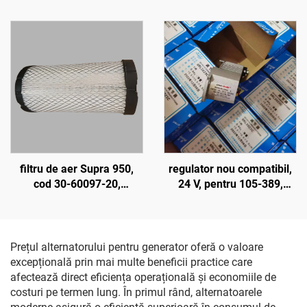
de înaltă calitate, pentru
componente originale de
arbore cotit, piesă pentru
fabrică pentru
autobuze și autocamioane
echipamente de
Thermo King, Bus Carrier,
refrigerare și accesorii
Transicold
pentru vehicule frigorifice
filtru de aer Supra 950,
regulator nou compatibil,
cod 30-60097-20,
24 V, pentru 105-389,
echipamente de
105389, 105389, 8RL3023,
refrigerare pentru
8RL3023C, 8RL3145
transport, accesorii pentru
vehicule frigorifice
Prețul alternatorului pentru generator oferă o valoare
excepțională prin mai multe beneficii practice care
afectează direct eficiența operațională și economiile de
costuri pe termen lung. În primul rând, alternatoarele