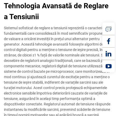
Tehnologia Avansată de Reglare
a Tensiunii
Sistemul sofisticat de reglare a tensiunii reprezintă o caracteristică
fundamentală care consolidează în mod semnificativ propunerea
de valoare a oricărei investiții în prețul unui alternator pentru
generator. Această tehnologie avansată folosește algoritmi de
control digitali pentru a menține o tensiune de ieșire precisă, în limite
strânse, de obicei ±1 % față de valorile nominale ale tensiunii. Spre
deosebire de reglatorii analogici tradiționali, care se bazează pe
componente mecanice, reglatorii digitali de tensiune utilizează
sisteme de control bazate pe microprocesor, care monitorizează în
mod continuu și ajustează curentul de excitație pentru a menține o
tensiune de ieșire stabilă, indiferent de variațiile sarcinii sau ale
turației motorului. Acest control precis protejează echipamentele
electronice sensibile împotriva deteriorării cauzate de variațiile de
tensiune, asigurând în același timp performanța optimă a
dispozitivelor conectate. Reglatorul automat de tensiune răspunde
instantaneu la modificările sarcinii, prevenind scăderile de tensiune
în timpul pornirii motoarelor sau al aplicării bruscă a sarcinii.