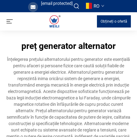
[email protected]
RO
Obțineți o ofertă
preț generator alternator
Înțelegerea prețului alternatorului pentru generator este esențială
pentru afaceri și persoane fizice care caută soluții fiabile de
generare a energiei electrice. Alternatorul pentru generator
reprezintă inima oricărui sistem de generare a energiei,
transformând energia mecanică în energie electrică prin inducție
electromagnetică. Aceste dispozitive sofisticate funcționează pe
baza legii inducției electromagnetice a lui Faraday, unde câmpurile
magnetice rotative din înfășurările de cupru produc curent
alternativ. Prețul alternatorului pentru generator variază
semnificativ în funcție de capacitatea de putere de ieșire, calitatea
construcției și specificațiile tehnologice. Alternatoarele moderne
sunt echipate cu sisteme avansate de reglare a tensiunii, care
mențin o putere de ieșire constantă, indiferent de variațiile sarcinii.