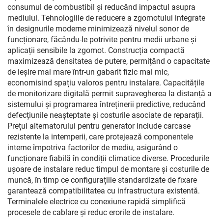
consumul de combustibil și reducând impactul asupra
mediului. Tehnologiile de reducere a zgomotului integrate
în designurile moderne minimizează nivelul sonor de
funcționare, făcându-le potrivite pentru medii urbane și
aplicații sensibile la zgomot. Construcția compactă
maximizează densitatea de putere, permițând o capacitate
de ieșire mai mare într-un gabarit fizic mai mic,
economisind spațiu valoros pentru instalare. Capacitățile
de monitorizare digitală permit supravegherea la distanță a
sistemului și programarea întreținerii predictive, reducând
defecțiunile neașteptate și costurile asociate de reparații.
Prețul alternatorului pentru generator include carcase
rezistente la intemperii, care protejează componentele
interne împotriva factorilor de mediu, asigurând o
funcționare fiabilă în condiții climatice diverse. Procedurile
ușoare de instalare reduc timpul de montare și costurile de
muncă, în timp ce configurațiile standardizate de fixare
garantează compatibilitatea cu infrastructura existentă.
Terminalele electrice cu conexiune rapidă simplifică
procesele de cablare și reduc erorile de instalare.