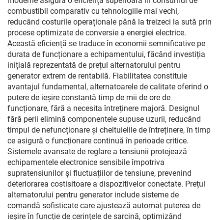
moderne asigură o eficiență superioară în consumul de
combustibil comparativ cu tehnologiile mai vechi,
reducând costurile operaționale până la treizeci la sută prin
procese optimizate de conversie a energiei electrice.
Această eficiență se traduce în economii semnificative pe
durata de funcționare a echipamentului, făcând investiția
inițială reprezentată de prețul alternatorului pentru
generator extrem de rentabilă. Fiabilitatea constituie
avantajul fundamental, alternatoarele de calitate oferind o
putere de ieșire constantă timp de mii de ore de
funcționare, fără a necesita întreținere majoră. Designul
fără perii elimină componentele supuse uzurii, reducând
timpul de nefuncționare și cheltuielile de întreținere, în timp
ce asigură o funcționare continuă în perioade critice.
Sistemele avansate de reglare a tensiunii protejează
echipamentele electronice sensibile împotriva
supratensiunilor și fluctuațiilor de tensiune, prevenind
deteriorarea costisitoare a dispozitivelor conectate. Prețul
alternatorului pentru generator include sisteme de
comandă sofisticate care ajustează automat puterea de
ieșire în funcție de cerințele de sarcină, optimizând