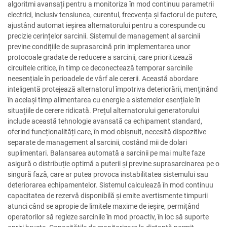
algoritmi avansați pentru a monitoriza în mod continuu parametrii
electrici, inclusiv tensiunea, curentul, frecvența și factorul de putere,
ajustând automat ieșirea alternatorului pentru a corespunde cu
precizie cerințelor sarcinii. Sistemul de management al sarcinii
previne condițiile de suprasarcină prin implementarea unor
protocoale gradate de reducere a sarcinii, care prioritizează
circuitele critice, în timp ce deconectează temporar sarcinile
neesențiale în perioadele de vârf ale cererii. Această abordare
inteligentă protejează alternatorul împotriva deteriorării, menținând
în același timp alimentarea cu energie a sistemelor esențiale în
situațiile de cerere ridicată. Prețul alternatorului generatorului
include această tehnologie avansată ca echipament standard,
oferind funcționalități care, în mod obișnuit, necesită dispozitive
separate de management al sarcinii, costând mii de dolari
suplimentari. Balansarea automată a sarcinii pe mai multe faze
asigură o distribuție optimă a puterii și previne suprasarcinarea pe o
singură fază, care ar putea provoca instabilitatea sistemului sau
deteriorarea echipamentelor. Sistemul calculează în mod continuu
capacitatea de rezervă disponibilă și emite avertismente timpurii
atunci când se apropie de limitele maxime de ieșire, permițând
operatorilor să regleze sarcinile în mod proactiv, în loc să suporte