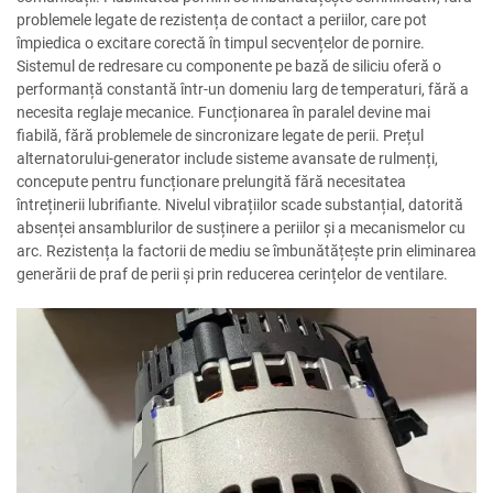
problemele legate de rezistența de contact a periilor, care pot
împiedica o excitare corectă în timpul secvențelor de pornire.
Sistemul de redresare cu componente pe bază de siliciu oferă o
performanță constantă într-un domeniu larg de temperaturi, fără a
necesita reglaje mecanice. Funcționarea în paralel devine mai
fiabilă, fără problemele de sincronizare legate de perii. Prețul
alternatorului-generator include sisteme avansate de rulmenți,
concepute pentru funcționare prelungită fără necesitatea
întreținerii lubrifiante. Nivelul vibrațiilor scade substanțial, datorită
absenței ansamblurilor de susținere a periilor și a mecanismelor cu
arc. Rezistența la factorii de mediu se îmbunătățește prin eliminarea
generării de praf de perii și prin reducerea cerințelor de ventilare.