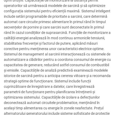
opriri bruște. Capacitățile de monitorizare la distanță permit
operatorilor să urmărească modelele de sarcină și să optimizeze
configurația sistemului pentru eficiență maximă. Sistemul inteligent
include setări programabile de prioritate a sarcinii, care determină
automat care circuite primesc alimentare în primul rând în timpul
secvențelor de pornire și care sarcini sunt deconectate în primul
rând în cazul condițiilor de suprasarcină. Funcțiile de monitorizare a
calității energiei analizează în mod continuu armonicile tensiunii,
stabilitatea frecvenței și factorul de putere, aplicând măsuri
corective pentru menținerea unor caracteristici electrice optime.
Sistemul de management al sarcinii interacționează cu sistemele de
automatizare a clădirilor pentru a coordona consumul de energie cu
capacitatea de generare, reducând astfel consumul de combustibil
și emisiile. Capacitățile de analiză predictivă examinează modelele
istorice de sarcină pentru a anticipa cererea viitoare și a recomanda
strategii optime de funcționare. Sistemul include funcții
cuprinzătoare de înregistrare a datelor, care înregistrează
parametrii de funcționare pentru planificarea întreținerii și
optimizarea sistemului. Capacitățile de izolare a defecțiunilor
deconectează automat circuitele problematice, menținând în
același timp alimentarea cu energie în zonele neafectate. Prețul
alternatorului generatorului include sisteme sofisticate de protecție