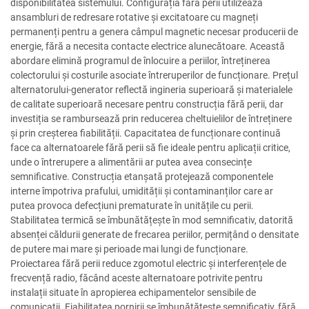
disponibilitatea sistemului. Configurația fără perii utilizează
ansambluri de redresare rotative și excitatoare cu magneți
permanenți pentru a genera câmpul magnetic necesar producerii de
energie, fără a necesita contacte electrice alunecătoare. Această
abordare elimină programul de înlocuire a periilor, întreținerea
colectorului și costurile asociate întreruperilor de funcționare. Prețul
alternatorului-generator reflectă ingineria superioară și materialele
de calitate superioară necesare pentru construcția fără perii, dar
investiția se rambursează prin reducerea cheltuielilor de întreținere
și prin creșterea fiabilității. Capacitatea de funcționare continuă
face ca alternatoarele fără perii să fie ideale pentru aplicații critice,
unde o întrerupere a alimentării ar putea avea consecințe
semnificative. Construcția etanșată protejează componentele
interne împotriva prafului, umidității și contaminanților care ar
putea provoca defecțiuni prematurate în unitățile cu perii.
Stabilitatea termică se îmbunătățește în mod semnificativ, datorită
absenței căldurii generate de frecarea periilor, permițând o densitate
de putere mai mare și perioade mai lungi de funcționare.
Proiectarea fără perii reduce zgomotul electric și interferențele de
frecvență radio, făcând aceste alternatoare potrivite pentru
instalații situate în apropierea echipamentelor sensibile de
comunicații. Fiabilitatea pornirii se îmbunătățește semnificativ, fără