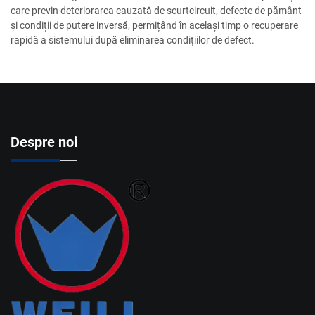
care previn deteriorarea cauzată de scurtcircuit, defecte de pământ
și condiții de putere inversă, permițând în același timp o recuperare
rapidă a sistemului după eliminarea condițiilor de defect.
Despre noi