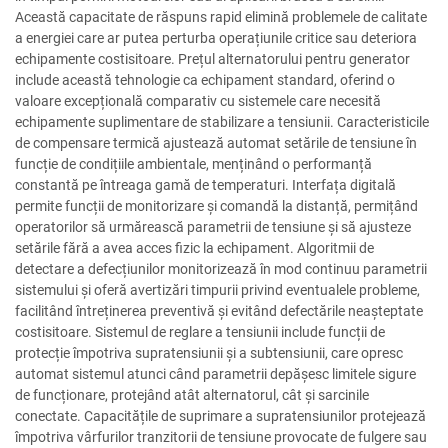
Această capacitate de răspuns rapid elimină problemele de calitate
a energiei care ar putea perturba operațiunile critice sau deteriora
echipamente costisitoare. Prețul alternatorului pentru generator
include această tehnologie ca echipament standard, oferind o
valoare excepțională comparativ cu sistemele care necesită
echipamente suplimentare de stabilizare a tensiunii. Caracteristicile
de compensare termică ajustează automat setările de tensiune în
funcție de condițiile ambientale, menținând o performanță
constantă pe întreaga gamă de temperaturi. Interfața digitală
permite funcții de monitorizare și comandă la distanță, permițând
operatorilor să urmărească parametrii de tensiune și să ajusteze
setările fără a avea acces fizic la echipament. Algoritmii de
detectare a defecțiunilor monitorizează în mod continuu parametrii
sistemului și oferă avertizări timpurii privind eventualele probleme,
facilitând întreținerea preventivă și evitând defectările neașteptate
costisitoare. Sistemul de reglare a tensiunii include funcții de
protecție împotriva supratensiunii și a subtensiunii, care opresc
automat sistemul atunci când parametrii depășesc limitele sigure
de funcționare, protejând atât alternatorul, cât și sarcinile
conectate. Capacitățile de suprimare a supratensiunilor protejează
împotriva vârfurilor tranzitorii de tensiune provocate de fulgere sau