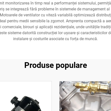
mit monitorizarea în timp real a performanței sistemului, permițâ
riș se integrează fără probleme în sistemele de management al 
Motoarele de ventilator cu viteză variabilă optimizează distribuți
 ideal pentru medii sensibile la zgomot. Amprenta compactă a aeru
i comerciale, birouri și aplicații rezidențiale, unde unitățile trad
ste sisteme datorită construcției lor ușoare și caracteristicilor
instalare și costurile asociate cu forța de muncă.
Produse populare