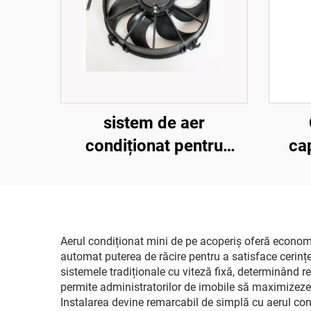
sistem de aer
condiționat pentru
cap
autobuz de 12 inch,
X43
ventilator de răcire cu 7
înal
pale curbate
ar
pe
Aerul condiționat mini de pe acoperiș oferă econom
automat puterea de răcire pentru a satisface cerin
aut
sistemele tradiționale cu viteză fixă, determinând re
K
permite administratorilor de imobile să maximizeze s
Instalarea devine remarcabil de simplă cu aerul con