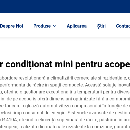
Despre Noi
Produse
Aplicarea
Știri
Contac
r condiționat mini pentru acope
abordare revoluționară a climatizării comerciale și rezidențiale, 
ză performanța de răcire în spații compacte. Această soluție ino
, oferind o gestionare excepțională a temperaturii pentru diverse 
ini de pe acoperiș oferă dimensiuni optimizate fără a compromite
rtor care reglează automat viteza compresorului în funcție de c
elași timp consumul de energie. Sistemele avansate de gestionare
c R-410A, oferind o eficiență superioară de răcire, păstrând în a
ntemperii, realizată din materiale rezistente la coroziune, garantâ