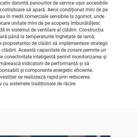
cativ datorită panourilor de service ușor accesibile
 costisitoare să apară. Aerul condiționat mini de pe
 sau în medii comerciale sensibile la zgomot, unde
fiecare unitate mini de pe acoperiș îmbunătățesc
dă în sistemul de ventilare al clădirii. Construcția
vară până la temperaturile înghețate de iarnă,
proprietarilor de clădiri să implementeze strategii
e clădirii. Această capacitate de zonare permite un
e conectivitate inteligentă permit monitorizarea și
rmărească indicatorii de performanță și să
sponsabili și componente energetic eficiente,
vestiției se realizează rapid prin reducerea
v cu sistemele tradiționale de răcire.