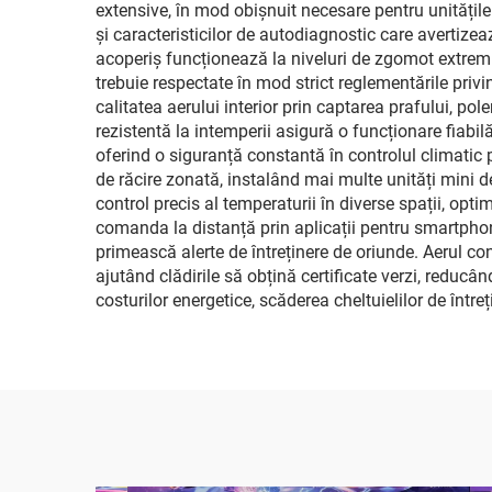
extensive, în mod obișnuit necesare pentru unitățile 
și caracteristicilor de autodiagnostic care avertize
acoperiș funcționează la niveluri de zgomot extrem d
trebuie respectate în mod strict reglementările priv
calitatea aerului interior prin captarea prafului, pol
rezistentă la intemperii asigură o funcționare fiabi
oferind o siguranță constantă în controlul climatic 
de răcire zonată, instalând mai multe unități mini d
control precis al temperaturii în diverse spații, op
comanda la distanță prin aplicații pentru smartphon
primească alerte de întreținere de oriunde. Aerul co
ajutând clădirile să obțină certificate verzi, reducâ
costurilor energetice, scăderea cheltuielilor de într