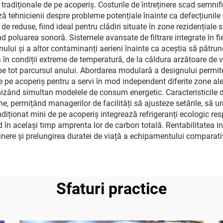
tradiționale de pe acoperiș. Costurile de întreținere scad semnifi
ază tehnicienii despre probleme potențiale înainte ca defecțiunile
e reduse, fiind ideal pentru clădiri situate în zone rezidențiale
ind poluarea sonoră. Sistemele avansate de filtrare integrate în 
enului și a altor contaminanți aerieni înainte ca aceștia să pătrun
lă în condiții extreme de temperatură, de la căldura arzătoare de 
pe tot parcursul anului. Abordarea modulară a designului permite 
e pe acoperiș pentru a servi în mod independent diferite zone al
timizând simultan modelele de consum energetic. Caracteristicile d
e, permițând managerilor de facilități să ajusteze setările, să u
ndiționat mini de pe acoperiș integrează refrigeranți ecologic re
nd în același timp amprenta lor de carbon totală. Rentabilitatea in
eținere și prelungirea duratei de viață a echipamentului comparati
Sfaturi practice