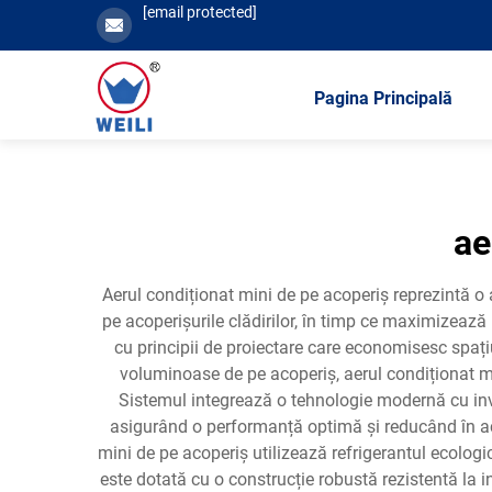
[email protected]
Pagina Principală
ae
Aerul condiționat mini de pe acoperiș reprezintă o 
pe acoperișurile clădirilor, în timp ce maximizea
cu principii de proiectare care economisesc spațiu
voluminoase de pe acoperiș, aerul condiționat m
Sistemul integrează o tehnologie modernă cu inve
asigurând o performanță optimă și reducând în ac
mini de pe acoperiș utilizează refrigerantul ecologi
este dotată cu o construcție robustă rezistentă la i