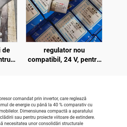
i de
regulator nou
ntru
compatibil, 24 V, pentru
buze,
105-389, 105389,
1,
105389, 8RL3023,
arrier
8RL3023C, 8RL3145
os
resor comandat prin invertor, care reglează
sumul de energie cu până la 40 % comparativ cu
300
rii imobilelor. Dimensiunea compactă a aparatului
ădirii sau pentru proiecte viitoare de extindere.
ă necesitatea unor consolidări structurale