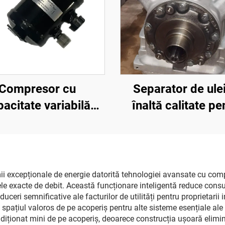
Separator de ule
Compresor cu
înaltă calitate pe
acitate variabilă
camioane și auto
0/X426, 24 V, de
cod 65-60059-0
tă calitate, pentru
separator de ulei C
bore cotit, piesă
Transicold Xari
ntru autobuze și
ii excepționale de energie datorită tehnologiei avansate cu comp
țele exacte de debit. Această funcționare inteligentă reduce con
300/350/Viento 
ocamioane Thermo
duceri semnificative ale facturilor de utilități pentru proprieta
ing, Bus Carrier,
pațiul valoros de pe acoperiș pentru alte sisteme esențiale ale cl
diționat mini de pe acoperiș, deoarece construcția ușoară elimin
Transicold