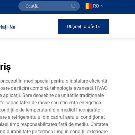
RO
Obțineți o ofertă
tați-Ne
riș
conceput în mod special pentru o instalare eficientă
vatoare de răcire combină tehnologia avansată HVAC
aplicații. Spre deosebire de unitățile tradiționale
 capacitatea de răcire sau eficiența energetică.
ondițiile de temperatură din mediul înconjurător,
 a refrigerantului din cadrul aerului condiționat
celași timp responsabilitatea față de mediu. Unitatea
nd durabilitate pe termen lung în condiții exterioare