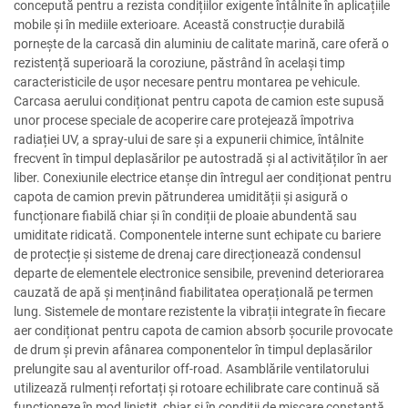
concepută pentru a rezista condițiilor exigente întâlnite în aplicațiile
mobile și în mediile exterioare. Această construcție durabilă
pornește de la carcasă din aluminiu de calitate marină, care oferă o
rezistență superioară la coroziune, păstrând în același timp
caracteristicile de ușor necesare pentru montarea pe vehicule.
Carcasa aerului condiționat pentru capota de camion este supusă
unor procese speciale de acoperire care protejează împotriva
radiației UV, a spray-ului de sare și a expunerii chimice, întâlnite
frecvent în timpul deplasărilor pe autostradă și al activităților în aer
liber. Conexiunile electrice etanșe din întregul aer condiționat pentru
capota de camion previn pătrunderea umidității și asigură o
funcționare fiabilă chiar și în condiții de ploaie abundentă sau
umiditate ridicată. Componentele interne sunt echipate cu bariere
de protecție și sisteme de drenaj care direcționează condensul
departe de elementele electronice sensibile, prevenind deteriorarea
cauzată de apă și menținând fiabilitatea operațională pe termen
lung. Sistemele de montare rezistente la vibrații integrate în fiecare
aer condiționat pentru capota de camion absorb șocurile provocate
de drum și previn afânarea componentelor în timpul deplasărilor
prelungite sau al aventurilor off-road. Asamblările ventilatorului
utilizează rulmenți refortați și rotoare echilibrate care continuă să
funcționeze în mod liniștit, chiar și în condiții de mișcare constantă