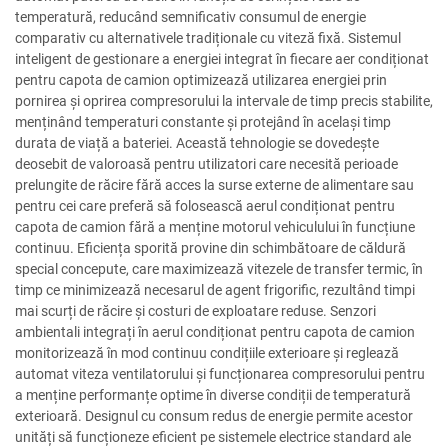
temperatură, reducând semnificativ consumul de energie
comparativ cu alternativele tradiționale cu viteză fixă. Sistemul
inteligent de gestionare a energiei integrat în fiecare aer condiționat
pentru capota de camion optimizează utilizarea energiei prin
pornirea și oprirea compresorului la intervale de timp precis stabilite,
menținând temperaturi constante și protejând în același timp
durata de viață a bateriei. Această tehnologie se dovedește
deosebit de valoroasă pentru utilizatori care necesită perioade
prelungite de răcire fără acces la surse externe de alimentare sau
pentru cei care preferă să folosească aerul condiționat pentru
capota de camion fără a menține motorul vehiculului în funcțiune
continuu. Eficiența sporită provine din schimbătoare de căldură
special concepute, care maximizează vitezele de transfer termic, în
timp ce minimizează necesarul de agent frigorific, rezultând timpi
mai scurți de răcire și costuri de exploatare reduse. Senzori
ambientali integrați în aerul condiționat pentru capota de camion
monitorizează în mod continuu condițiile exterioare și reglează
automat viteza ventilatorului și funcționarea compresorului pentru
a menține performanțe optime în diverse condiții de temperatură
exterioară. Designul cu consum redus de energie permite acestor
unități să funcționeze eficient pe sistemele electrice standard ale