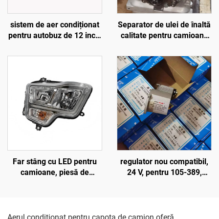
Separator de ulei de înaltă
sistem de aer condiționat
calitate pentru camioane
pentru autobuz de 12 inch,
și autobuze, cod 65-
ventilator de răcire cu 7
60059-01, separator de
pale curbate
ulei Carrier Transicold
Xarios 300/350/Viento 300
Far stâng cu LED pentru
regulator nou compatibil,
camioane, piesă de
24 V, pentru 105-389,
schimb, cod
105389, 105389, 8RL3023,
DZ96189721103
8RL3023C, 8RL3145
Aerul condiționat pentru capota de camion oferă