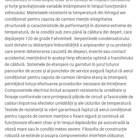
și forțe gravitaționale variabile întâmpinate în timpul funcționării
vehiculului. Materialele rezistente la temperatură din întregul aer
condiționat pentru capota de camion mențin integritatea
structurală și caracteristicile de performanță în domenii extreme de
temperatură, de la condiții sub zero până la căldura din deșert, care
depășește 120 de grade Fahrenheit. Serpentinele condensatorului
sunt dotate cu distanțare îmbunătățită a aripioarelor și cu protecții
care previn deteriorarea cauzată de deșeuri, insecte sau contact
accidental, menținând în același timp eficiența optimă a transferului
de căldură. Sistemele de etanșare cu garnituri în jurul tuturor
panourilor de acces și al punctelor de service asigură faptul că aerul
condiționat pentru capota de camion rămâne etanș la intemperii,
permițând totuși efectuarea procedurilor necesare de întreținere.
Componentele electrice includ acoperiri rezistente la umiditate și
finisaje conformale care protejează plăcile de circuit și fasciculele de
cabluri împotriva efectelor umidității și ale ciclurilor de temperatură.
Testele de rezistență la vânt garantează faptul că aerul condiționat
pentru capota de camion menține o fixare sigură și continuă să
funcționeze eficient chiar și în timpul deplasărilor pe autostradă la
viteză mare sau în condiții meteo severe. Filosofia de construcție
robustă se extinde și asupra componentelor interfeței utilizator,