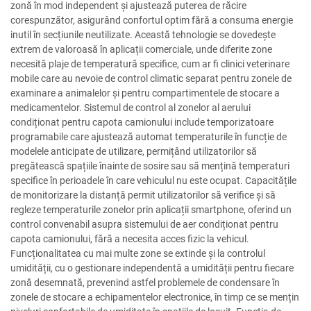
zonă în mod independent și ajustează puterea de răcire
corespunzător, asigurând confortul optim fără a consuma energie
inutil în secțiunile neutilizate. Această tehnologie se dovedește
extrem de valoroasă în aplicații comerciale, unde diferite zone
necesită plaje de temperatură specifice, cum ar fi clinici veterinare
mobile care au nevoie de control climatic separat pentru zonele de
examinare a animalelor și pentru compartimentele de stocare a
medicamentelor. Sistemul de control al zonelor al aerului
condiționat pentru capota camionului include temporizatoare
programabile care ajustează automat temperaturile în funcție de
modelele anticipate de utilizare, permițând utilizatorilor să
pregătească spațiile înainte de sosire sau să mențină temperaturi
specifice în perioadele în care vehiculul nu este ocupat. Capacitățile
de monitorizare la distanță permit utilizatorilor să verifice și să
regleze temperaturile zonelor prin aplicații smartphone, oferind un
control convenabil asupra sistemului de aer condiționat pentru
capota camionului, fără a necesita acces fizic la vehicul.
Funcționalitatea cu mai multe zone se extinde și la controlul
umidității, cu o gestionare independentă a umidității pentru fiecare
zonă desemnată, prevenind astfel problemele de condensare în
zonele de stocare a echipamentelor electronice, în timp ce se mențin