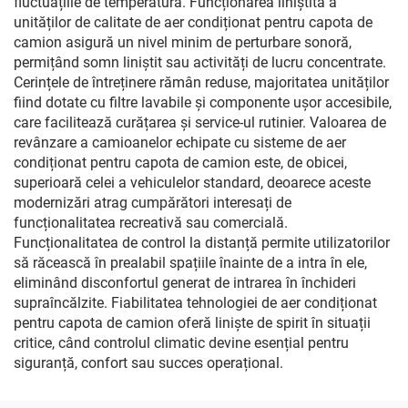
fluctuațiile de temperatură. Funcționarea liniștită a
unităților de calitate de aer condiționat pentru capota de
camion asigură un nivel minim de perturbare sonoră,
permițând somn liniștit sau activități de lucru concentrate.
Cerințele de întreținere rămân reduse, majoritatea unităților
fiind dotate cu filtre lavabile și componente ușor accesibile,
care facilitează curățarea și service-ul rutinier. Valoarea de
revânzare a camioanelor echipate cu sisteme de aer
condiționat pentru capota de camion este, de obicei,
superioară celei a vehiculelor standard, deoarece aceste
modernizări atrag cumpărători interesați de
funcționalitatea recreativă sau comercială.
Funcționalitatea de control la distanță permite utilizatorilor
să răcească în prealabil spațiile înainte de a intra în ele,
eliminând disconfortul generat de intrarea în închideri
supraîncălzite. Fiabilitatea tehnologiei de aer condiționat
pentru capota de camion oferă liniște de spirit în situații
critice, când controlul climatic devine esențial pentru
siguranță, confort sau succes operațional.