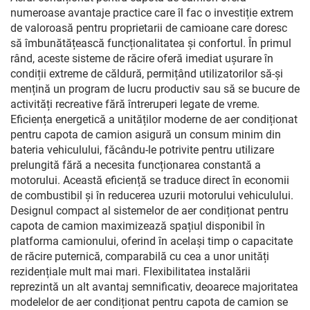
numeroase avantaje practice care îl fac o investiție extrem
de valoroasă pentru proprietarii de camioane care doresc
să îmbunătățească funcționalitatea și confortul. În primul
rând, aceste sisteme de răcire oferă imediat ușurare în
condiții extreme de căldură, permițând utilizatorilor să-și
mențină un program de lucru productiv sau să se bucure de
activități recreative fără întreruperi legate de vreme.
Eficiența energetică a unităților moderne de aer condiționat
pentru capota de camion asigură un consum minim din
bateria vehiculului, făcându-le potrivite pentru utilizare
prelungită fără a necesita funcționarea constantă a
motorului. Această eficiență se traduce direct în economii
de combustibil și în reducerea uzurii motorului vehiculului.
Designul compact al sistemelor de aer condiționat pentru
capota de camion maximizează spațiul disponibil în
platforma camionului, oferind în același timp o capacitate
de răcire puternică, comparabilă cu cea a unor unități
rezidențiale mult mai mari. Flexibilitatea instalării
reprezintă un alt avantaj semnificativ, deoarece majoritatea
modelelor de aer condiționat pentru capota de camion se