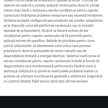
niveluri confortabile de umiditate în spațiile de locuit. Funcția de
operare de rezervă a zonelor asigură continuarea răcirii în zonele
critice chiar dacă o secțiune a aerului condiționat pentru capota
camionului întâmpină probleme temporare sau necesită întreținere.
Sistemul acceptă configurații personalizate ale zonelor, adaptându-
se la dispoziții unice ale platformei camionului sau la instalări
speciale de echipamente, făcând ca fiecare unitate de aer
condiționat pentru capota camionului să fie potrivită pentru
aplicații extrem de specifice. Setările de prioritate pentru zone
permit utilizatorilor să desemneze zone critice care primesc
prioritate în răcire în perioadele de cerere ridicată sau de
disponibilitate limitată a energiei electrice. Sistemul multi-zonal al
aerului condiționat pentru capota camionului include și funcții de
diagnosticare care monitorizează performanța fiecărei zone și
alertează utilizatorii cu privire la eventualele probleme înainte ca
acestea să afecteze funcționarea generală a sistemului, asigurând
un control climatic fiabil atunci când este cel mai necesar.