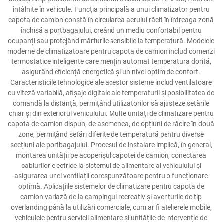
întâlnite în vehicule. Funcția principală a unui climatizator pentru
capota de camion constă în circularea aerului răcit în întreaga zonă
închisă a portbagajului, creând un mediu confortabil pentru
ocupanți sau protejând mărfurile sensibile la temperatură. Modelele
moderne de climatizatoare pentru capota de camion includ comenzi
termostatice inteligente care mențin automat temperatura dorită,
asigurând eficiență energetică și un nivel optim de confort.
Caracteristicile tehnologice ale acestor sisteme includ ventilatoare
cu viteză variabilă, afișaje digitale ale temperaturii și posibilitatea de
comandă la distanță, permițând utilizatorilor să ajusteze setările
chiar și din exteriorul vehiculului. Multe unități de climatizare pentru
capota de camion dispun, de asemenea, de opțiuni de răcire în două
zone, permițând setări diferite de temperatură pentru diverse
secțiuni ale portbagajului. Procesul de instalare implică, în general,
montarea unității pe acoperișul capotei de camion, conectarea
cablurilor electrice la sistemul de alimentare al vehiculului și
asigurarea unei ventilații corespunzătoare pentru o funcționare
optimă. Aplicațiile sistemelor de climatizare pentru capota de
camion variază de la campingul recreativ și aventurile de tip
overlanding până la utilizări comerciale, cum ar fi atelierele mobile,
vehiculele pentru servicii alimentare și unitățile de intervenție de