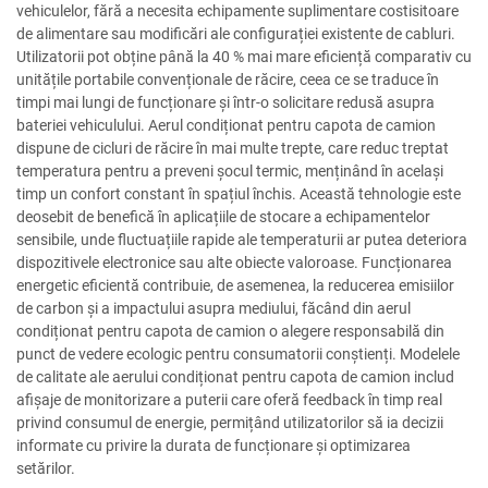
vehiculelor, fără a necesita echipamente suplimentare costisitoare
de alimentare sau modificări ale configurației existente de cabluri.
Utilizatorii pot obține până la 40 % mai mare eficiență comparativ cu
unitățile portabile convenționale de răcire, ceea ce se traduce în
timpi mai lungi de funcționare și într-o solicitare redusă asupra
bateriei vehiculului. Aerul condiționat pentru capota de camion
dispune de cicluri de răcire în mai multe trepte, care reduc treptat
temperatura pentru a preveni șocul termic, menținând în același
timp un confort constant în spațiul închis. Această tehnologie este
deosebit de benefică în aplicațiile de stocare a echipamentelor
sensibile, unde fluctuațiile rapide ale temperaturii ar putea deteriora
dispozitivele electronice sau alte obiecte valoroase. Funcționarea
energetic eficientă contribuie, de asemenea, la reducerea emisiilor
de carbon și a impactului asupra mediului, făcând din aerul
condiționat pentru capota de camion o alegere responsabilă din
punct de vedere ecologic pentru consumatorii conștienți. Modelele
de calitate ale aerului condiționat pentru capota de camion includ
afișaje de monitorizare a puterii care oferă feedback în timp real
privind consumul de energie, permițând utilizatorilor să ia decizii
informate cu privire la durata de funcționare și optimizarea
setărilor.