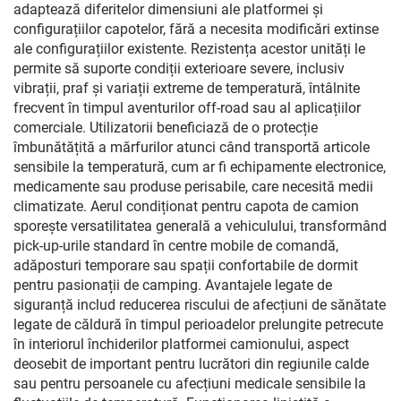
adaptează diferitelor dimensiuni ale platformei și
configurațiilor capotelor, fără a necesita modificări extinse
ale configurațiilor existente. Rezistența acestor unități le
permite să suporte condiții exterioare severe, inclusiv
vibrații, praf și variații extreme de temperatură, întâlnite
frecvent în timpul aventurilor off-road sau al aplicațiilor
comerciale. Utilizatorii beneficiază de o protecție
îmbunătățită a mărfurilor atunci când transportă articole
sensibile la temperatură, cum ar fi echipamente electronice,
medicamente sau produse perisabile, care necesită medii
climatizate. Aerul condiționat pentru capota de camion
sporește versatilitatea generală a vehiculului, transformând
pick-up-urile standard în centre mobile de comandă,
adăposturi temporare sau spații confortabile de dormit
pentru pasionații de camping. Avantajele legate de
siguranță includ reducerea riscului de afecțiuni de sănătate
legate de căldură în timpul perioadelor prelungite petrecute
în interiorul închiderilor platformei camionului, aspect
deosebit de important pentru lucrători din regiunile calde
sau pentru persoanele cu afecțiuni medicale sensibile la