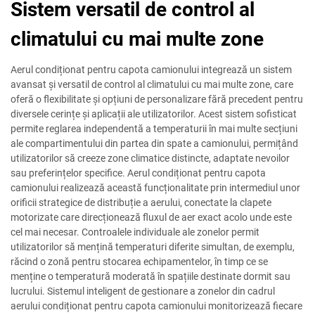
Sistem versatil de control al
climatului cu mai multe zone
Aerul condiționat pentru capota camionului integrează un sistem
avansat și versatil de control al climatului cu mai multe zone, care
oferă o flexibilitate și opțiuni de personalizare fără precedent pentru
diversele cerințe și aplicații ale utilizatorilor. Acest sistem sofisticat
permite reglarea independentă a temperaturii în mai multe secțiuni
ale compartimentului din partea din spate a camionului, permițând
utilizatorilor să creeze zone climatice distincte, adaptate nevoilor
sau preferințelor specifice. Aerul condiționat pentru capota
camionului realizează această funcționalitate prin intermediul unor
orificii strategice de distribuție a aerului, conectate la clapete
motorizate care direcționează fluxul de aer exact acolo unde este
cel mai necesar. Controalele individuale ale zonelor permit
utilizatorilor să mențină temperaturi diferite simultan, de exemplu,
răcind o zonă pentru stocarea echipamentelor, în timp ce se
menține o temperatură moderată în spațiile destinate dormit sau
lucrului. Sistemul inteligent de gestionare a zonelor din cadrul
aerului condiționat pentru capota camionului monitorizează fiecare