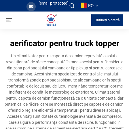
[email protected]
RO
Obțineți o ofertă
aerificator pentru truck topper
Un climatizator pentru capota de camion reprezintă o soluție
revoluționară de răcire concepută în mod special pentru închiderile
din zona portbagajului camioanelor tip pickup și pentru carcasele
de camping. Acest sistem specializat de control al climatului
transformă zonele portbagaj obișnuite ale camioanelor în spații
confortabile de locuit sau de lucru, menținând temperaturi optime
indiferent de condițiile meteorologice exterioare. Climatizatorul
pentru capota de camion funcționează ca o unitate compactă, dar
puternică, de răcire, care se montează direct pe capotele de camion,
oferind o reglare eficientă a temperaturii pentru diverse aplicații.
Aceste unități sunt dotate cu tehnologie avansată de compresor,
care asigură o performanță constantă de răcire, funcționând în
același timp pe sisteme de alimentare electrică de 12 V CC, frecvent