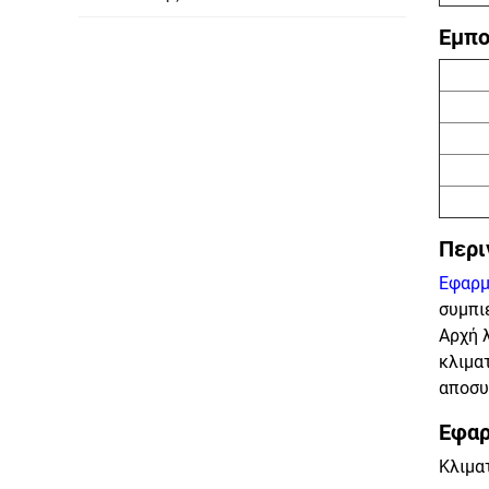
Εμπο
Περι
Εφαρ
συμπι
Αρχή 
κλιματ
αποσυ
Εφαρ
Κλιμα