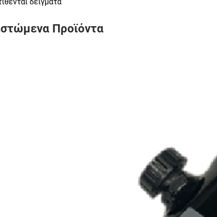
τίθενται δείγματα
ιστώμενα Προϊόντα