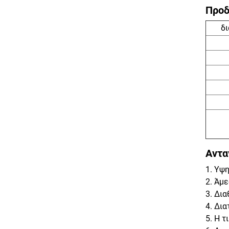
Προδ
δ
Αντα
1. Υψ
2. Άμ
3. Δι
4. Δι
5. Η τ