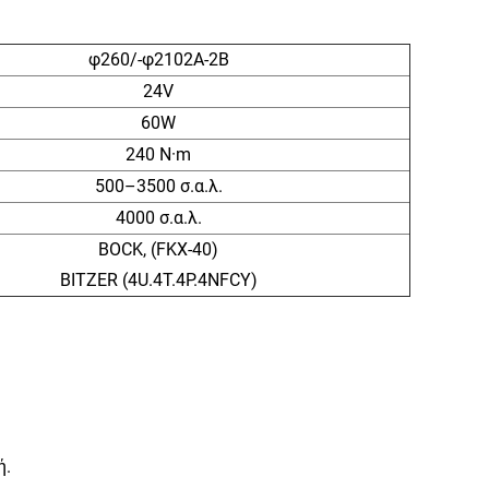
φ260/-φ2102A-2B
24V
60W
240 N·m
500–3500 σ.α.λ.
4000 σ.α.λ.
BOCK, (FKX-40)
BITZER (4U.4T.4P.4NFCY)
ή.