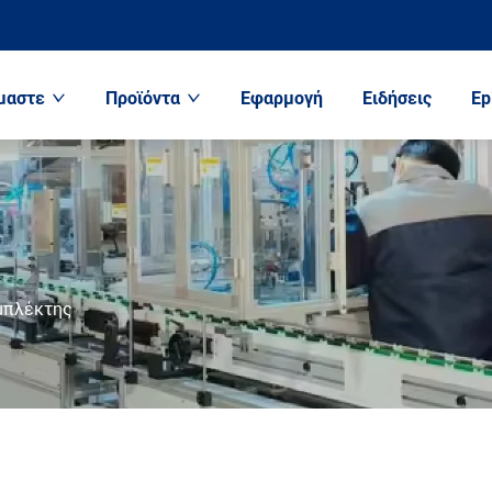
ίμαστε
Προϊόντα
Εφαρμογή
Ειδήσεις
Ep
μπλέκτης