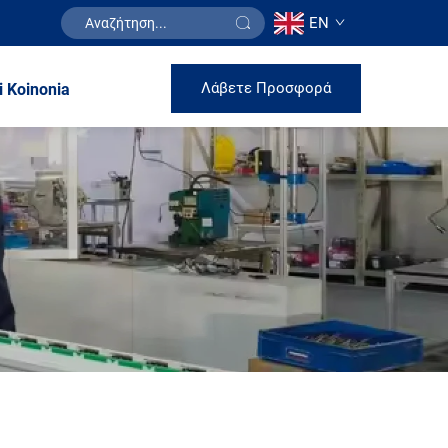
EN
Λάβετε Προσφορά
i Koinonia