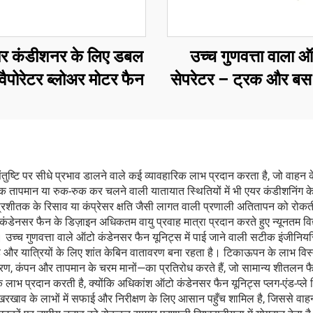
र कंडीशनर के लिए डबल
उच्च गुणवत्ता वाला
इवैपोरेटर ब्लोअर मोटर फैन
सेपरेटर – ट्रक और ब
मॉडल नंबर: 65-6005
कैरियर ट्रांसीकोल्ड एक्
300/350/ विएंटो 
तुष्टि पर सीधे प्रभाव डालने वाले कई व्यावहारिक लाभ प्रदान करता है, जो वाहन के
यधिक तापमान या रुक-रुक कर चलने वाली यातायात स्थितियों में भी एयर कंडीशनिंग क
 प्रशीतक के रिसाव या कंप्रेसर क्षति जैसी लागत वाली प्रणाली अतितापन को रोकती
ो कंडेनसर फैन के डिज़ाइन अधिकतम वायु प्रवाह मात्रा प्रदान करते हुए न्यूनतम व
है। उच्च गुणवत्ता वाले ऑटो कंडेनसर फैन यूनिट्स में पाई जाने वाली सटीक इंजीन
है और यात्रियों के लिए शांत केबिन वातावरण बना रहता है। टिकाऊपन के लाभ विस्तारित
ण, कंपन और तापमान के चरम मानों—का प्रतिरोध करते हैं, जो सामान्य शीतलन फैनो
क लाभ प्रदान करती है, क्योंकि अधिकांश ऑटो कंडेनसर फैन यूनिट्स प्लग-एंड-प्ले
खाव के लाभों में सफाई और निरीक्षण के लिए आसान पहुँच शामिल है, जिससे वाह