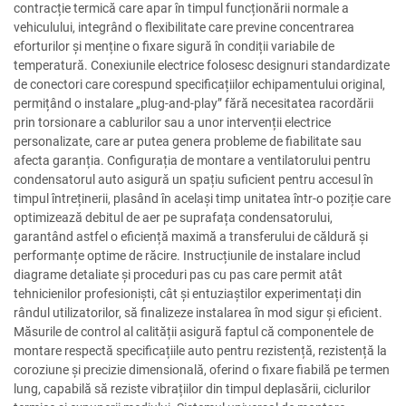
contracție termică care apar în timpul funcționării normale a
vehiculului, integrând o flexibilitate care previne concentrarea
eforturilor și menține o fixare sigură în condiții variabile de
temperatură. Conexiunile electrice folosesc designuri standardizate
de conectori care corespund specificațiilor echipamentului original,
permițând o instalare „plug-and-play” fără necesitatea racordării
prin torsionare a cablurilor sau a unor intervenții electrice
personalizate, care ar putea genera probleme de fiabilitate sau
afecta garanția. Configurația de montare a ventilatorului pentru
condensatorul auto asigură un spațiu suficient pentru accesul în
timpul întreținerii, plasând în același timp unitatea într-o poziție care
optimizează debitul de aer pe suprafața condensatorului,
garantând astfel o eficiență maximă a transferului de căldură și
performanțe optime de răcire. Instrucțiunile de instalare includ
diagrame detaliate și proceduri pas cu pas care permit atât
tehnicienilor profesioniști, cât și entuziaștilor experimentați din
rândul utilizatorilor, să finalizeze instalarea în mod sigur și eficient.
Măsurile de control al calității asigură faptul că componentele de
montare respectă specificațiile auto pentru rezistență, rezistență la
coroziune și precizie dimensională, oferind o fixare fiabilă pe termen
lung, capabilă să reziste vibrațiilor din timpul deplasării, ciclurilor