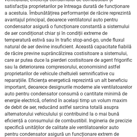
satisfacția proprietarilor pe întreaga durată de funcționare
a acestuia. Îmbunătățirea performanței de răcire reprezintă
avantajul principal, deoarece ventilatorul auto pentru
condensator asigură o funcționare constantă a sistemului
de aer condiționat chiar și în condiții extreme de
temperatură estivă sau în trafic stop-and-go, unde fluxul
natural de aer devine insuficient. Această capacitate fiabilă
de răcire previne suprâncălzirea costisitoare a sistemului,
care ar putea duce la pierderi costisitoare de agent frigorific
sau la deteriorarea compresorului, economisind astfel
proprietarilor de vehicule cheltuieli semnificative cu
reparațiile. Eficiența energetică reprezintă un alt beneficiu
important, deoarece designurile moderne ale ventilatoarelor
auto pentru condensator consumă o cantitate minimă de
energie electrică, oferind în același timp un volum maxim
de debit de aer, reducând astfel sarcina totală asupra
alternatorului vehiculului și contribuind la o mai bună
eficiență a consumului de combustibil. Ingineria de precizie
specifică unităților de calitate ale ventilatoarelor auto
pentru condensator asigură un funcționare extrem de