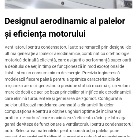
Designul aerodinamic al palelor
și eficiența motorului
Ventilatorul pentru condensatorul auto se remarcă prin designul de
ultimă generație al palelor aerodinamice, combinat cu o tehnologie
motorică de înaltă eficiență, care asigură o performanță superioară
a debitului de aer, în timp ce funcționează în mod excepțional de
liniștit și cu un consum minim de energie. Precizia inginerescă
modelează fiecare paletă pentru a optimiza caracteristicile de
mișcare a aerului, generând o presiune statică maximă și un volum
mare de debit de aer, pe baza principiilor științifice ale aerodinamicii,
care elimină turbulențele și generarea de zgomot. Configurația
palelor utilizează modelarea avansată a dinamicii fluidelor
computaționale pentru a obține unghiuri optime de înclinare și
profiluri de curbură care maximizează eficiența răcirii pe întreaga
gamă de viteze de funcționare a ventilatorului pentru condensatorul
auto. Selectarea materialelor pentru construcția palelor pune