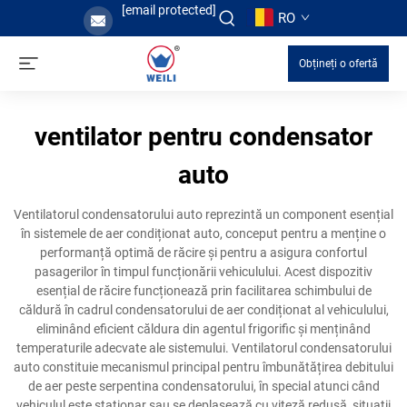
[email protected]
RO
Obțineți o ofertă
ventilator pentru condensator
auto
Ventilatorul condensatorului auto reprezintă un component esențial
în sistemele de aer condiționat auto, conceput pentru a menține o
performanță optimă de răcire și pentru a asigura confortul
pasagerilor în timpul funcționării vehiculului. Acest dispozitiv
esențial de răcire funcționează prin facilitarea schimbului de
căldură în cadrul condensatorului de aer condiționat al vehiculului,
eliminând eficient căldura din agentul frigorific și menținând
temperaturile adecvate ale sistemului. Ventilatorul condensatorului
auto constituie mecanismul principal pentru îmbunătățirea debitului
de aer peste serpentina condensatorului, în special atunci când
vehiculul este staționar sau se deplasează cu viteză redusă, situații