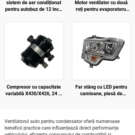
sistem de aer condiționat
Motor ventilator cu două
pentru autobuz de 12 inch,
roți pentru evaporatorul
ventilator de răcire cu 7
aparatului de aer
pale curbate
condiționat pentru autobuz
Compresor cu capacitate
Far stâng cu LED pentru
variabilă X430/X426, 24 V,
camioane, piesă de
de înaltă calitate, pentru
schimb, cod
arbore cotit, piesă pentru
DZ96189721103
autobuze și autocamioane
Thermo King, Bus Carrier,
Ventilatorul auto pentru condensator oferă numeroase
Transicold
beneficii practice care influențează direct performanța
vehiculului, eficiența consumului de combustibil și