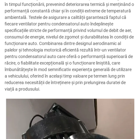
în timpul funcționării, prevenind deteriorarea termică și menținând o
performanță constantă chiar și în condiții extreme de temperatură
ambientală. Testele de asigurare a calității garantează faptul că
fiecare ventilator pentru condensatorul auto îndeplinește
specificațiile stricte de performanță privind volumul de debit de aer,
consumul de energie, nivelul de zgomot și durabilitatea în condiții de
funcționare auto. Combinarea dintre designul aerodinamic al
palelor și tehnologia motorică eficientă rezultă într-un ventilator
pentru condensatorul auto care oferă o performanță superioară de
răcire, o fiabilitate excepțională și o funcționare liniștită, care
îmbunătățește în mod semnificativ experiența generală de utilizare
a vehiculului, oferind în același timp valoare pe termen lung prin
reducerea necesității de întreținere și prin prelungirea duratei de
viață a produsului.