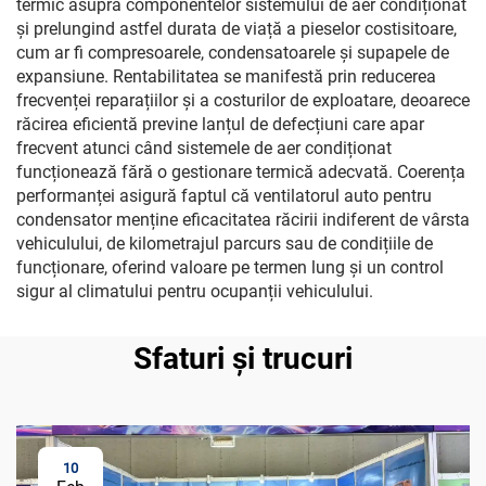
termic asupra componentelor sistemului de aer condiționat
și prelungind astfel durata de viață a pieselor costisitoare,
cum ar fi compresoarele, condensatoarele și supapele de
expansiune. Rentabilitatea se manifestă prin reducerea
frecvenței reparațiilor și a costurilor de exploatare, deoarece
răcirea eficientă previne lanțul de defecțiuni care apar
frecvent atunci când sistemele de aer condiționat
funcționează fără o gestionare termică adecvată. Coerența
performanței asigură faptul că ventilatorul auto pentru
condensator menține eficacitatea răcirii indiferent de vârsta
vehiculului, de kilometrajul parcurs sau de condițiile de
funcționare, oferind valoare pe termen lung și un control
sigur al climatului pentru ocupanții vehiculului.
Sfaturi și trucuri
10