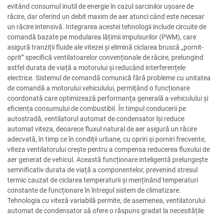
evitând consumul inutil de energie în cazul sarcinilor ușoare de
răcire, dar oferind un debit maxim de aer atunci când este necesar
un răcire intensivă. Integrarea acestei tehnologii include circuite de
comandă bazate pe modularea lățimii impulsurilor (PWM), care
asigură tranziții fluide ale vitezei și elimină ciclarea bruscă „pornit-
oprit” specifică ventilatoarelor convenționale de răcire, prelungind
astfel durata de viață a motorului și reducând interferențele
electrice. Sistemul de comandă comunică fără probleme cu unitatea
de comandă a motorului vehiculului, permițând o funcționare
coordonată care optimizează performanța generală a vehiculului și
eficiența consumului de combustibil. În timpul conducerii pe
autostradă, ventilatorul automat de condensator își reduce
automat viteza, deoarece fluxul natural de aer asigură un răcire
adecvată, în timp ce în condiții urbane, cu opriri și porniri frecvente,
viteza ventilatorului crește pentru a compensa reducerea fluxului de
aer generat de vehicul. Această funcționare inteligentă prelungește
semnificativ durata de viață a componentelor, prevenind stresul
termic cauzat de ciclarea temperaturii și menținând temperaturi
constante de funcționare în întregul sistem de climatizare.
Tehnologia cu viteză variabilă permite, de asemenea, ventilatorului
automat de condensator să ofere o răspuns gradat la necesitățile