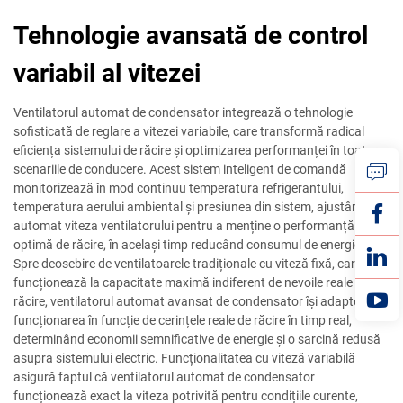
Tehnologie avansată de control
variabil al vitezei
Ventilatorul automat de condensator integrează o tehnologie
sofisticată de reglare a vitezei variabile, care transformă radical
eficiența sistemului de răcire și optimizarea performanței în toate
scenariile de conducere. Acest sistem inteligent de comandă
monitorizează în mod continuu temperatura refrigerantului,
temperatura aerului ambiental și presiunea din sistem, ajustând
automat viteza ventilatorului pentru a menține o performanță
optimă de răcire, în același timp reducând consumul de energie.
Spre deosebire de ventilatoarele tradiționale cu viteză fixă, care
funcționează la capacitate maximă indiferent de nevoile reale de
răcire, ventilatorul automat avansat de condensator își adaptează
funcționarea în funcție de cerințele reale de răcire în timp real,
determinând economii semnificative de energie și o sarcină redusă
asupra sistemului electric. Funcționalitatea cu viteză variabilă
asigură faptul că ventilatorul automat de condensator
funcționează exact la viteza potrivită pentru condițiile curente,