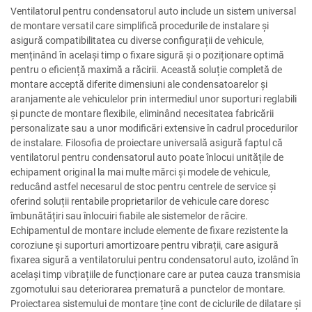
Ventilatorul pentru condensatorul auto include un sistem universal
de montare versatil care simplifică procedurile de instalare și
asigură compatibilitatea cu diverse configurații de vehicule,
menținând în același timp o fixare sigură și o poziționare optimă
pentru o eficiență maximă a răcirii. Această soluție completă de
montare acceptă diferite dimensiuni ale condensatoarelor și
aranjamente ale vehiculelor prin intermediul unor suporturi reglabili
și puncte de montare flexibile, eliminând necesitatea fabricării
personalizate sau a unor modificări extensive în cadrul procedurilor
de instalare. Filosofia de proiectare universală asigură faptul că
ventilatorul pentru condensatorul auto poate înlocui unitățile de
echipament original la mai multe mărci și modele de vehicule,
reducând astfel necesarul de stoc pentru centrele de service și
oferind soluții rentabile proprietarilor de vehicule care doresc
îmbunătățiri sau înlocuiri fiabile ale sistemelor de răcire.
Echipamentul de montare include elemente de fixare rezistente la
coroziune și suporturi amortizoare pentru vibrații, care asigură
fixarea sigură a ventilatorului pentru condensatorul auto, izolând în
același timp vibrațiile de funcționare care ar putea cauza transmisia
zgomotului sau deteriorarea prematură a punctelor de montare.
Proiectarea sistemului de montare ține cont de ciclurile de dilatare și