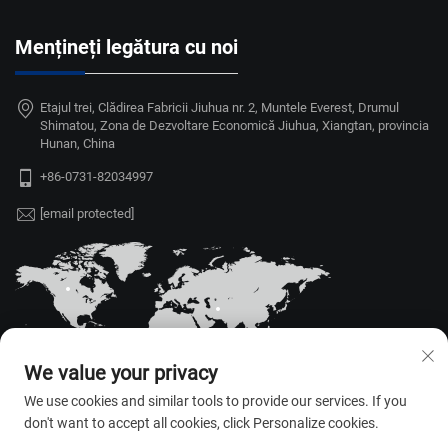
Mențineți legătura cu noi
Etajul trei, Clădirea Fabricii Jiuhua nr. 2, Muntele Everest, Drumul
Shimatou, Zona de Dezvoltare Economică Jiuhua, Xiangtan, provincia
Hunan, China
+86-0731-82034997
[email protected]
We value your privacy
We use cookies and similar tools to provide our services. If you
don't want to accept all cookies, click Personalize cookies.