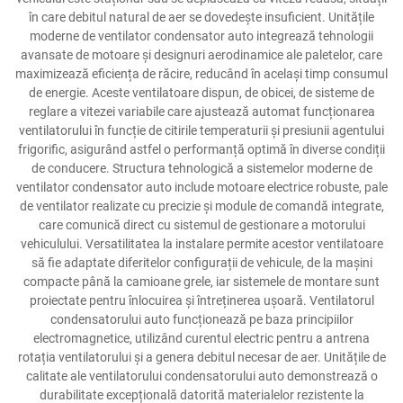
în care debitul natural de aer se dovedește insuficient. Unitățile
moderne de ventilator condensator auto integrează tehnologii
avansate de motoare și designuri aerodinamice ale paletelor, care
maximizează eficiența de răcire, reducând în același timp consumul
de energie. Aceste ventilatoare dispun, de obicei, de sisteme de
reglare a vitezei variabile care ajustează automat funcționarea
ventilatorului în funcție de citirile temperaturii și presiunii agentului
frigorific, asigurând astfel o performanță optimă în diverse condiții
de conducere. Structura tehnologică a sistemelor moderne de
ventilator condensator auto include motoare electrice robuste, pale
de ventilator realizate cu precizie și module de comandă integrate,
care comunică direct cu sistemul de gestionare a motorului
vehiculului. Versatilitatea la instalare permite acestor ventilatoare
să fie adaptate diferitelor configurații de vehicule, de la mașini
compacte până la camioane grele, iar sistemele de montare sunt
proiectate pentru înlocuirea și întreținerea ușoară. Ventilatorul
condensatorului auto funcționează pe baza principiilor
electromagnetice, utilizând curentul electric pentru a antrena
rotația ventilatorului și a genera debitul necesar de aer. Unitățile de
calitate ale ventilatorului condensatorului auto demonstrează o
durabilitate excepțională datorită materialelor rezistente la