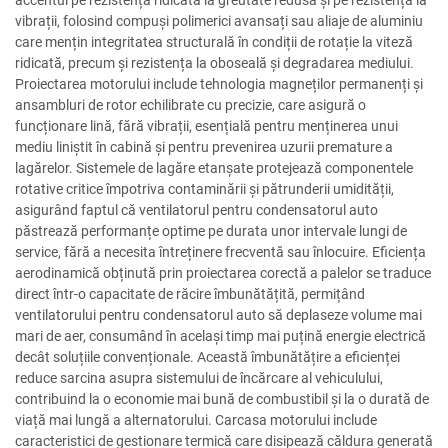
accentul pe rezistență ridicată la greutate redusă și pe rezistența la
vibrații, folosind compuși polimerici avansați sau aliaje de aluminiu
care mențin integritatea structurală în condiții de rotație la viteză
ridicată, precum și rezistența la oboseală și degradarea mediului.
Proiectarea motorului include tehnologia magneților permanenți și
ansambluri de rotor echilibrate cu precizie, care asigură o
funcționare lină, fără vibrații, esențială pentru menținerea unui
mediu liniștit în cabină și pentru prevenirea uzurii premature a
lagărelor. Sistemele de lagăre etanșate protejează componentele
rotative critice împotriva contaminării și pătrunderii umidității,
asigurând faptul că ventilatorul pentru condensatorul auto
păstrează performanțe optime pe durata unor intervale lungi de
service, fără a necesita întreținere frecventă sau înlocuire. Eficiența
aerodinamică obținută prin proiectarea corectă a palelor se traduce
direct într-o capacitate de răcire îmbunătățită, permițând
ventilatorului pentru condensatorul auto să deplaseze volume mai
mari de aer, consumând în același timp mai puțină energie electrică
decât soluțiile convenționale. Această îmbunătățire a eficienței
reduce sarcina asupra sistemului de încărcare al vehiculului,
contribuind la o economie mai bună de combustibil și la o durată de
viață mai lungă a alternatorului. Carcasa motorului include
caracteristici de gestionare termică care disipează căldura generată