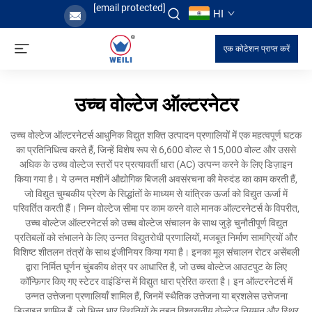
[email protected]
HI
एक कोटेशन प्राप्त करें
उच्च वोल्टेज ऑल्टरनेटर
उच्च वोल्टेज ऑल्टरनेटर्स आधुनिक विद्युत शक्ति उत्पादन प्रणालियों में एक महत्वपूर्ण घटक
का प्रतिनिधित्व करते हैं, जिन्हें विशेष रूप से 6,600 वोल्ट से 15,000 वोल्ट और उससे
अधिक के उच्च वोल्टेज स्तरों पर प्रत्यावर्ती धारा (AC) उत्पन्न करने के लिए डिज़ाइन
किया गया है। ये उन्नत मशीनें औद्योगिक बिजली अवसंरचना की मेरुदंड का काम करती हैं,
जो विद्युत चुम्बकीय प्रेरण के सिद्धांतों के माध्यम से यांत्रिक ऊर्जा को विद्युत ऊर्जा में
परिवर्तित करती हैं। निम्न वोल्टेज सीमा पर काम करने वाले मानक ऑल्टरनेटर्स के विपरीत,
उच्च वोल्टेज ऑल्टरनेटर्स को उच्च वोल्टेज संचालन के साथ जुड़े चुनौतीपूर्ण विद्युत
प्रतिबलों को संभालने के लिए उन्नत विद्युतरोधी प्रणालियों, मजबूत निर्माण सामग्रियों और
विशिष्ट शीतलन तंत्रों के साथ इंजीनियर किया गया है। इनका मूल संचालन रोटर असेंबली
द्वारा निर्मित घूर्णन चुंबकीय क्षेत्र पर आधारित है, जो उच्च वोल्टेज आउटपुट के लिए
कॉन्फ़िगर किए गए स्टेटर वाइंडिंग्स में विद्युत धारा प्रेरित करता है। इन ऑल्टरनेटर्स में
उन्नत उत्तेजना प्रणालियाँ शामिल हैं, जिनमें स्थैतिक उत्तेजना या ब्रशलेस उत्तेजना
डिज़ाइन शामिल हैं, जो भिन्न भार स्थितियों के तहत विश्वसनीय वोल्टेज नियमन और स्थिर