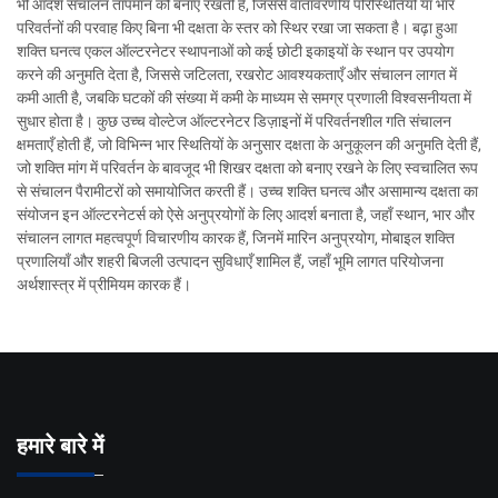
भी आदर्श संचालन तापमान को बनाए रखती हैं, जिससे वातावरणीय परिस्थितियों या भार
परिवर्तनों की परवाह किए बिना भी दक्षता के स्तर को स्थिर रखा जा सकता है। बढ़ा हुआ
शक्ति घनत्व एकल ऑल्टरनेटर स्थापनाओं को कई छोटी इकाइयों के स्थान पर उपयोग
करने की अनुमति देता है, जिससे जटिलता, रखरोट आवश्यकताएँ और संचालन लागत में
कमी आती है, जबकि घटकों की संख्या में कमी के माध्यम से समग्र प्रणाली विश्वसनीयता में
सुधार होता है। कुछ उच्च वोल्टेज ऑल्टरनेटर डिज़ाइनों में परिवर्तनशील गति संचालन
क्षमताएँ होती हैं, जो विभिन्न भार स्थितियों के अनुसार दक्षता के अनुकूलन की अनुमति देती हैं,
जो शक्ति मांग में परिवर्तन के बावजूद भी शिखर दक्षता को बनाए रखने के लिए स्वचालित रूप
से संचालन पैरामीटरों को समायोजित करती हैं। उच्च शक्ति घनत्व और असामान्य दक्षता का
संयोजन इन ऑल्टरनेटर्स को ऐसे अनुप्रयोगों के लिए आदर्श बनाता है, जहाँ स्थान, भार और
संचालन लागत महत्वपूर्ण विचारणीय कारक हैं, जिनमें मारिन अनुप्रयोग, मोबाइल शक्ति
प्रणालियाँ और शहरी बिजली उत्पादन सुविधाएँ शामिल हैं, जहाँ भूमि लागत परियोजना
अर्थशास्त्र में प्रीमियम कारक हैं।
हमारे बारे में