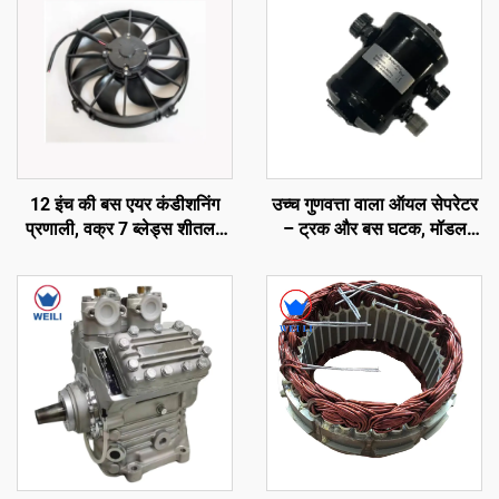
12 इंच की बस एयर कंडीशनिंग
उच्च गुणवत्ता वाला ऑयल सेपरेटर
प्रणाली, वक्र 7 ब्लेड्स शीतलन
– ट्रक और बस घटक, मॉडल
पंखा
नंबर: 65-60059-01, कैरियर
ट्रांसीकोल्ड एक्सारियोस
300/350/ विएंटो 300