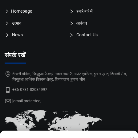
Homepage
हमारे बारे में
उत्पाद
आवेदन
News
Contact Us
संपर्क रखें
तीसरी मंजिल, जियूहुआ फैक्ट्री भवन नंबर 2, माउंट एवरेस्ट, हुनान प्रांत, शिमातौ रोड,
जियूहुआ आर्थिक विकास क्षेत्र, शियांगतान, हुनान, चीन
+86-0731-82034997
[email protected]