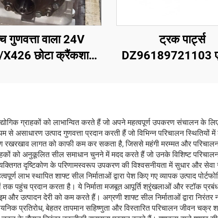
्च गुणवत्ता वाला 24V
ट्रक पार्ट्स
X426 छोटा क्रैंकशाफ्ट
DZ96189721103 ए
ेसर, परिवर्तनशील क्षमता
बाएं हेडलाइट
ा थर्मो किंग बस कैरियर
ट्रांसीकोल्ड भाग
द्योगिक ग्राहकों को लाभान्वित करते हैं जो अपने महत्वपूर्ण उपकरण संचालन के 
यम से असाधारण उत्पाद गुणवत्ता प्रदान करती हैं जो विभिन्न परिचालन स्थितियों मे
रखरखाव लागत को काफी कम कर सकता है, जिससे महंगी मरम्मत और परिचालन में व
हकों को अनुकूलित सील समाधान चुनने में मदद करते हैं जो उनके विशिष्ट परिचालन मा
्तिगत दृष्टिकोण के परिणामस्वरूप उपकरण की विश्वसनीयता में सुधार और सेवा जीवन
पूर्ण लाभ स्थापित शाफ्ट सील निर्माताओं द्वारा पेश किए गए व्यापक उत्पाद पोर्टफो
तक पहुंच प्रदान करता है। ये निर्माता मजबूत आपूर्ति श्रृंखलाओं और स्टॉक प्रबंध
र उत्पादन देरी को कम करते हैं। अग्रणी शाफ्ट सील निर्माताओं द्वारा निरंतर नवा
ासायनिक प्रतिरोध, बेहतर तापमान सहिष्णुता और विस्तारित परिचालन जीवन चक्र शामि