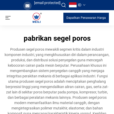
[email protected]
ID
Dapatkan Penawaran Harga
pabrikan segel poros
Produsen segel poros mewakili segmen kritis dalam industri
komponen industri, yang mengkhususkan diri dalam perancangan,
produksi, dan distribusi solusi penyegelan guna mencegah
kebocoran cairan pada mesin berputar. Perusahaan khusus ini
mengembangkan sistem penyegelan canggih yang menjaga
integritas perakitan mekanis di berbagai aplikasi industri. Fungsi
utama produsen segel poros adalah menciptakan penghalang
berpresisi tinggi yang mengendalikan aliran cairan, gas, serta zat-
zat lain di sekitar poros berputar pada pompa, kompresor, turbin,
dan berbagai peralatan mekanis lainnya. Produsen segel poros
modern memanfaatkan ilmu material canggih, dengan
mengintegrasikan polimer mutakhir, elastomer, dan bahan
komposit guna mencapai karakteristik kinerja unggul. Keahlian