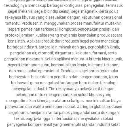
teknologinya mencakup berbagai konfigurasi penyegelan, termasuk
segel mekanis, segel bibir (lip seals), segel magnetik, serta solusi
rekayasa khusus yang disesuaikan dengan kebutuhan operasional
tertentu. Produsen ini menggunakan proses manufaktur mutakhir,
seperti pemesinan terkendali komputer, pencetakan presisi, dan
protokol jaminan kualitas yang menjamin keandalan produk secara
konsisten. Aplikasi produk dari produsen segel poros mencakup
berbagai industri, antara lain minyak dan gas, pengolahan kimia,
pengolahan air, otomotif, dirgantara, kelautan, farmasi, serta
pengolahan makanan. Setiap aplikasi menuntut kriteria kinerja unik,
seperti ketahanan suhu, kompatibilitas kimia, toleransi tekanan,
dan masa pakai operasional. Produsen segel poros terkemuka
berinvestasi besar dalam penelitian dan pengembangan, terus
berinovasi guna mengatasi tantangan baru dalam teknologi
penyegelan industri. Tim rekayasanya bekerja erat dengan
pelanggan untuk mengembangkan solusi khusus yang
mengoptimalkan kinerja peralatan sekaligus meminimalkan biaya
perawatan dan waktu henti operasional. Jaringan global produsen
segel poros menjamin rantai pasok yang andal serta dukungan
teknis bagi pelanggan internasional, menyediakan solusi
penyegelan komprehensif yang memenuhi standar industri ketat