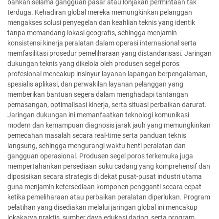
bahkan selama gangguan pasar atau lonjakan permintaan tak
terduga. Kehadiran global mereka memungkinkan pelanggan
mengakses solusi penyegelan dan keahlian teknis yang identik
tanpa memandang lokasi geografis, sehingga menjamin
konsistensi kinerja peralatan dalam operasi internasional serta
memfasilitasi prosedur pemeliharaan yang distandarisasi. Jaringan
dukungan teknis yang dikelola oleh produsen segel poros
profesional mencakup insinyur layanan lapangan berpengalaman,
spesialis aplikasi, dan perwakilan layanan pelanggan yang
memberikan bantuan segera dalam menghadapi tantangan
pemasangan, optimalisasi kinerja, serta situasi perbaikan darurat.
Jaringan dukungan ini memanfaatkan teknologi komunikasi
modern dan kemampuan diagnosis jarak jauh yang memungkinkan
pemecahan masalah secara real-time serta panduan teknis
langsung, sehingga mengurangi waktu henti peralatan dan
gangguan operasional. Produsen segel poros terkemuka juga
mempertahankan persediaan suku cadang yang komprehensif dan
diposisikan secara strategis di dekat pusat-pusat industri utama
guna menjamin ketersediaan komponen pengganti secara cepat
ketika pemeliharaan atau perbaikan peralatan diperlukan. Program
pelatihan yang disediakan melalui jaringan global ini mencakup
lokakarya praktis, sumber daya edukasi daring, serta program