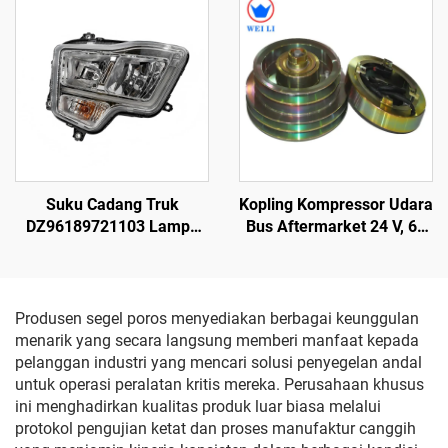
Cadang Thermo King Bus
Transicold Xarios
Carrier Transicold
300/350/Viento 300
Suku Cadang Truk
Kopling Kompressor Udara
DZ96189721103 Lampu
Bus Aftermarket 24 V, 60
Depan Kiri LED
W, 260-210, 2A2B
Produsen segel poros menyediakan berbagai keunggulan
menarik yang secara langsung memberi manfaat kepada
pelanggan industri yang mencari solusi penyegelan andal
untuk operasi peralatan kritis mereka. Perusahaan khusus
ini menghadirkan kualitas produk luar biasa melalui
protokol pengujian ketat dan proses manufaktur canggih