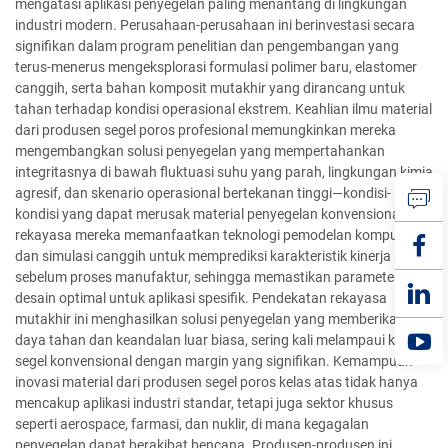
mengatasi aplikasi penyegelan paling menantang di lingkungan
industri modern. Perusahaan-perusahaan ini berinvestasi secara
signifikan dalam program penelitian dan pengembangan yang
terus-menerus mengeksplorasi formulasi polimer baru, elastomer
canggih, serta bahan komposit mutakhir yang dirancang untuk
tahan terhadap kondisi operasional ekstrem. Keahlian ilmu material
dari produsen segel poros profesional memungkinkan mereka
mengembangkan solusi penyegelan yang mempertahankan
integritasnya di bawah fluktuasi suhu yang parah, lingkungan kimia
agresif, dan skenario operasional bertekanan tinggi—kondisi-
kondisi yang dapat merusak material penyegelan konvensional. Tim
rekayasa mereka memanfaatkan teknologi pemodelan komputer
dan simulasi canggih untuk memprediksi karakteristik kinerja segel
sebelum proses manufaktur, sehingga memastikan parameter
desain optimal untuk aplikasi spesifik. Pendekatan rekayasa
mutakhir ini menghasilkan solusi penyegelan yang memberikan
daya tahan dan keandalan luar biasa, sering kali melampaui kinerja
segel konvensional dengan margin yang signifikan. Kemampuan
inovasi material dari produsen segel poros kelas atas tidak hanya
mencakup aplikasi industri standar, tetapi juga sektor khusus
seperti aerospace, farmasi, dan nuklir, di mana kegagalan
penyegelan dapat berakibat bencana. Produsen-produsen ini