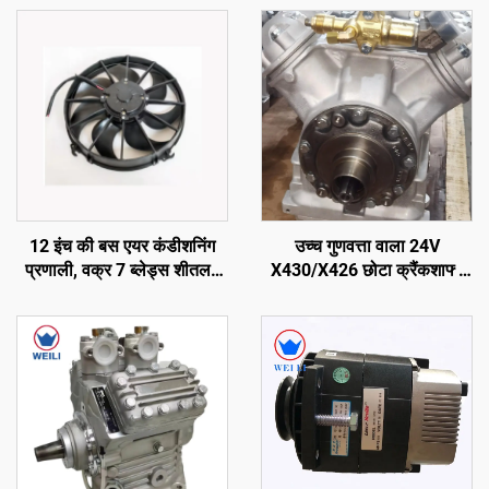
उच्च गुणवत्ता वाला 24V
12 इंच की बस एयर कंडीशनिंग
X430/X426 छोटा क्रैंकशाफ्ट
प्रणाली, वक्र 7 ब्लेड्स शीतलन
कंप्रेसर, परिवर्तनशील क्षमता वाला
पंखा
थर्मो किंग बस कैरियर ट्रांसीकोल्ड
भाग