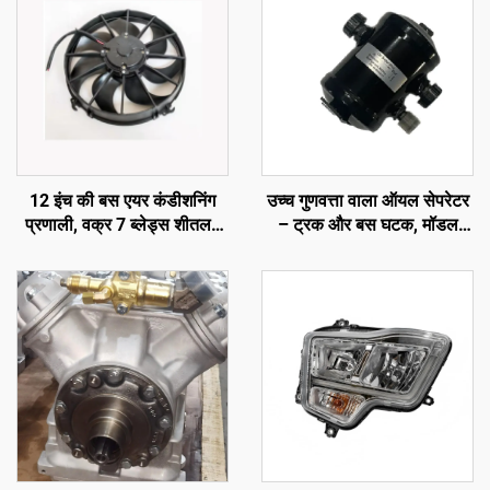
12 इंच की बस एयर कंडीशनिंग
उच्च गुणवत्ता वाला ऑयल सेपरेटर
प्रणाली, वक्र 7 ब्लेड्स शीतलन
– ट्रक और बस घटक, मॉडल
पंखा
नंबर: 65-60059-01, कैरियर
ट्रांसीकोल्ड एक्सारियोस
300/350/ विएंटो 300