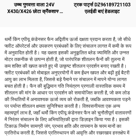
उच्च गुणवत्ता वाला 24V
ट्रक पार्ट्स DZ96189721103
X430/X426 छोटा क्रैंकशाफ्ट
एलईडी बाएं हेडलाइट
कंप्रेसर, परिवर्तनशील क्षमता वाला
थर्मो किंग बस कैरियर ट्रांसीकोल्ड
भाग
थर्मो किंग एपीयू कंडेनसर फैन अद्वितीय ऊर्जा दक्षता प्रदान करता है, जो सीधे
फ्लीट ऑपरेटर्स और उपकरण प्रबंधकों के लिए संचालन लागत में कमी के रूप
में अनुवादित होती है। यह दक्षता इसकी अनुकूलित ब्लेड ज्यामिति और उन्नत
मोटर तकनीक से उत्पन्न होती है, जो पारंपरिक शीतलन फैनों की तुलना में
कम शक्ति की खपत करते हुए भी उत्कृष्ट शीतलन प्रदर्शन बनाए रखती है।
फ्लीट प्रबंधकों को मोबाइल अनुप्रयोगों में कम ईंधन खपत और बढ़ी हुई बैटरी
आयु का लाभ मिलता है, जिससे बड़े पैमाने पर संचालन में मापने योग्य लागत
बचत होती है। फैन की बुद्धिमान गति नियंत्रण प्रणाली वास्तविक समय में
शीतलन की मांग के आधार पर प्रदर्शन को समायोजित करती है, जो कम लोड
की स्थितियों में अनावश्यक ऊर्जा व्यय को रोकती है, जबकि आवश्यकता पड़ने
पर पर्याप्त शीतलन क्षमता सुनिश्चित करती है। विश्वसनीयता एक अन्य
महत्वपूर्ण लाभ है, जहाँ थर्मो किंग एपीयू कंडेनसर फैन को चुनौतीपूर्ण वातावरणों
में निरंतर संचालन के लिए अभियांत्रिकी द्वारा डिज़ाइन किया गया है। इसकी
टिकाऊ निर्माण सामग्री जंग, प्रभाव क्षति और तापमान के चरम मानों का
प्रतिरोध करती है, जिससे प्रतिस्थापन की आवृत्ति और रखरखाव हस्तक्षेप में