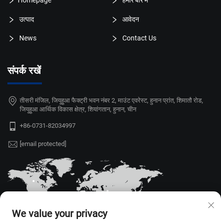
उत्पाद
आवेदन
News
Contact Us
संपर्क रखें
तीसरी मंजिल, जियूहुआ फैक्ट्री भवन नंबर 2, माउंट एवरेस्ट, हुनान प्रांत, शिमातौ रोड,
जियूहुआ आर्थिक विकास क्षेत्र, शियांगतान, हुनान, चीन
+86-0731-82034997
[email protected]
We value your privacy