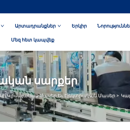
Արտադրանքներ
Երկիր
Նորություննե
Մեզ հետ կապվեք
րական սարքեր
կի Կլիմայական Մասեր Եւ Էլեկտրական Մասեր
>
Կա