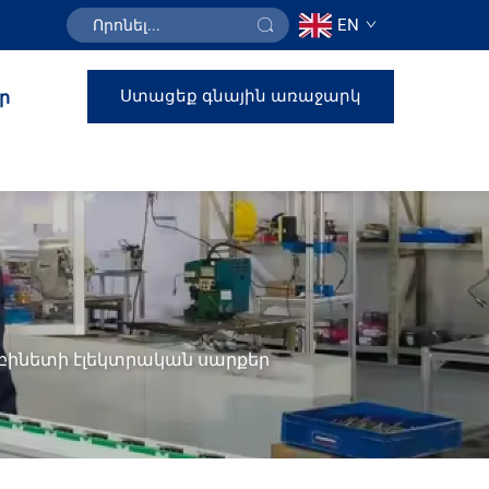
EN
Ստացեք գնային առաջարկ
ր
բինետի էլեկտրական սարքեր