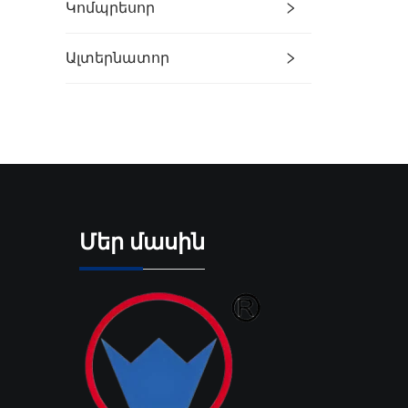
Կոմպրեսոր
Ալտերնատոր
Մեր մասին