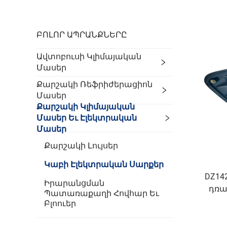
ԲՈԼՈՐ ԱՊՐԱՆՔՆԵՐԸ
Ավտոբուսի Կլիմայական
Մասեր
Քարշակի Ռեֆրիժերացիոն
Մասեր
Քարշակի Կլիմայական
Մասեր Եւ Էլեկտրական
Մասեր
Քարշակի Լույսեր
Կաբի Էլեկտրական Սարքեր
DZ14
Իրարանցման
դռա
Պատառաքաղի Հովհար Եւ
Բլոուեր