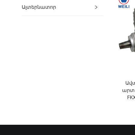
սկզբ
Ալտերնատոր
Ավ
արտա
FKX