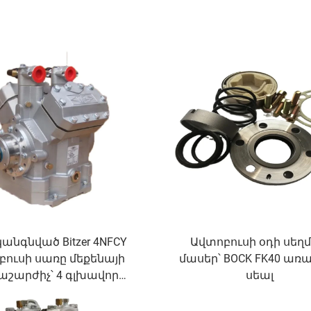
անգնված Bitzer 4NFCY
Ավտոբուսի օդի սեղմ
ուսի սառը մեքենայի
մասեր՝ BOCK FK40 առ
աշարժիչ՝ 4 գլխավոր
սեալ
ով, բաց տիպի՝ 7–13,5
տոբուսների համար՝