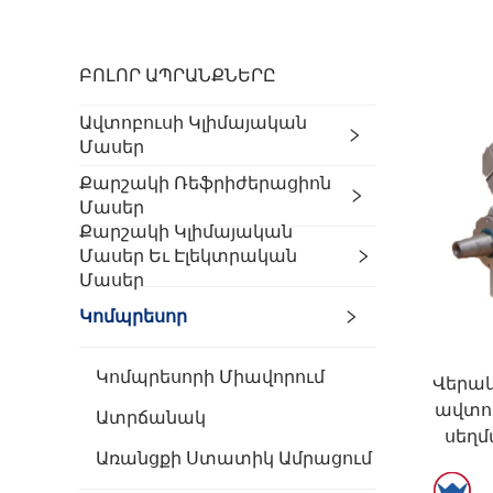
ԲՈԼՈՐ ԱՊՐԱՆՔՆԵՐԸ
Ավտոբուսի Կլիմայական
Մասեր
Քարշակի Ռեֆրիժերացիոն
Մասեր
Քարշակի Կլիմայական
Մասեր Եւ Էլեկտրական
Մասեր
Կոմպրեսոր
Կոմպրեսորի Միավորում
Վերակ
ավտոբ
Ատրճանակ
սեղմ
Առանցքի Ստատիկ Ամրացում
հատված
մ ավ