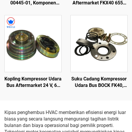
00445-01, Komponen
Aftermarket FKX40 655K
Pabrik Asli untuk
560K 470K
Peralatan Pendingin dan
Aksesori Kendaraan
Berpendingin
Kopling Kompressor Udara
Suku Cadang Kompressor
Bus Aftermarket 24 V, 60
Udara Bus BOCK FK40,
W, 260-210, 2A2B
Segel Poros
Kipas penghembus HVAC memberikan efisiensi energi luar
biasa yang secara langsung mengurangi tagihan listrik
bulanan dan biaya operasional bagi pemilik properti.
Teknologi motor kecepatan variabel memungkinkan kipas