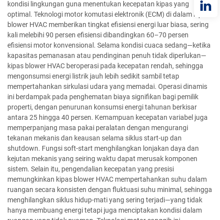
kondisi lingkungan guna menentukan kecepatan kipas yang
optimal. Teknologi motor komutasi elektronik (ECM) di dalam kipas
blower HVAC memberikan tingkat efisiensi energi luar biasa, sering
kali melebihi 90 persen efisiensi dibandingkan 60–70 persen
efisiensi motor konvensional. Selama kondisi cuaca sedang—ketika
kapasitas pemanasan atau pendinginan penuh tidak diperlukan—
kipas blower HVAC beroperasi pada kecepatan rendah, sehingga
mengonsumsi energi listrik jauh lebih sedikit sambil tetap
mempertahankan sirkulasi udara yang memadai. Operasi dinamis
ini berdampak pada penghematan biaya signifikan bagi pemilik
properti, dengan penurunan konsumsi energi tahunan berkisar
antara 25 hingga 40 persen. Kemampuan kecepatan variabel juga
memperpanjang masa pakai peralatan dengan mengurangi
tekanan mekanis dan keausan selama siklus start-up dan
shutdown. Fungsi soft-start menghilangkan lonjakan daya dan
kejutan mekanis yang seiring waktu dapat merusak komponen
sistem. Selain itu, pengendalian kecepatan yang presisi
memungkinkan kipas blower HVAC mempertahankan suhu dalam
ruangan secara konsisten dengan fluktuasi suhu minimal, sehingga
menghilangkan siklus hidup-mati yang sering terjadi—yang tidak
hanya membuang energi tetapi juga menciptakan kondisi dalam