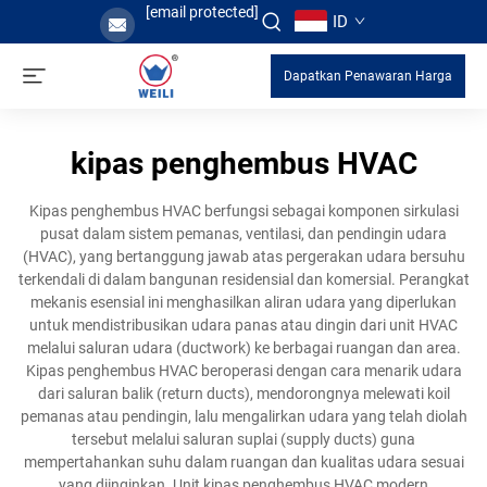
[email protected]
ID
Dapatkan Penawaran Harga
kipas penghembus HVAC
Kipas penghembus HVAC berfungsi sebagai komponen sirkulasi
pusat dalam sistem pemanas, ventilasi, dan pendingin udara
(HVAC), yang bertanggung jawab atas pergerakan udara bersuhu
terkendali di dalam bangunan residensial dan komersial. Perangkat
mekanis esensial ini menghasilkan aliran udara yang diperlukan
untuk mendistribusikan udara panas atau dingin dari unit HVAC
melalui saluran udara (ductwork) ke berbagai ruangan dan area.
Kipas penghembus HVAC beroperasi dengan cara menarik udara
dari saluran balik (return ducts), mendorongnya melewati koil
pemanas atau pendingin, lalu mengalirkan udara yang telah diolah
tersebut melalui saluran suplai (supply ducts) guna
mempertahankan suhu dalam ruangan dan kualitas udara sesuai
yang diinginkan. Unit kipas penghembus HVAC modern