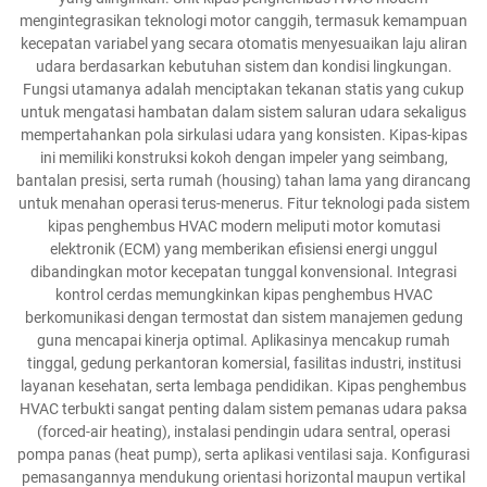
mengintegrasikan teknologi motor canggih, termasuk kemampuan
kecepatan variabel yang secara otomatis menyesuaikan laju aliran
udara berdasarkan kebutuhan sistem dan kondisi lingkungan.
Fungsi utamanya adalah menciptakan tekanan statis yang cukup
untuk mengatasi hambatan dalam sistem saluran udara sekaligus
mempertahankan pola sirkulasi udara yang konsisten. Kipas-kipas
ini memiliki konstruksi kokoh dengan impeler yang seimbang,
bantalan presisi, serta rumah (housing) tahan lama yang dirancang
untuk menahan operasi terus-menerus. Fitur teknologi pada sistem
kipas penghembus HVAC modern meliputi motor komutasi
elektronik (ECM) yang memberikan efisiensi energi unggul
dibandingkan motor kecepatan tunggal konvensional. Integrasi
kontrol cerdas memungkinkan kipas penghembus HVAC
berkomunikasi dengan termostat dan sistem manajemen gedung
guna mencapai kinerja optimal. Aplikasinya mencakup rumah
tinggal, gedung perkantoran komersial, fasilitas industri, institusi
layanan kesehatan, serta lembaga pendidikan. Kipas penghembus
HVAC terbukti sangat penting dalam sistem pemanas udara paksa
(forced-air heating), instalasi pendingin udara sentral, operasi
pompa panas (heat pump), serta aplikasi ventilasi saja. Konfigurasi
pemasangannya mendukung orientasi horizontal maupun vertikal