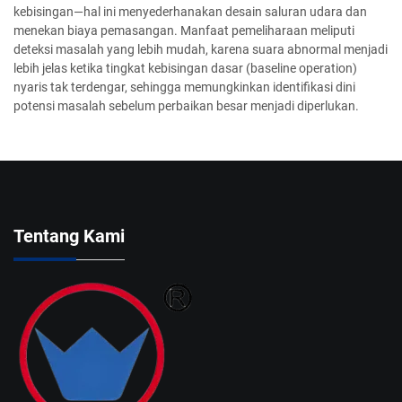
kebisingan—hal ini menyederhanakan desain saluran udara dan
menekan biaya pemasangan. Manfaat pemeliharaan meliputi
deteksi masalah yang lebih mudah, karena suara abnormal menjadi
lebih jelas ketika tingkat kebisingan dasar (baseline operation)
nyaris tak terdengar, sehingga memungkinkan identifikasi dini
potensi masalah sebelum perbaikan besar menjadi diperlukan.
Tentang Kami