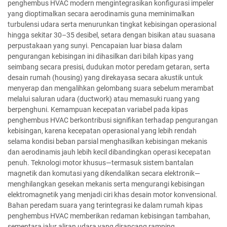
penghembus HVAC modern mengintegrasikan konfigurasi impeler
yang dioptimalkan secara aerodinamis guna meminimalkan
turbulensi udara serta menurunkan tingkat kebisingan operasional
hingga sekitar 30–35 desibel, setara dengan bisikan atau suasana
perpustakaan yang sunyi. Pencapaian luar biasa dalam
pengurangan kebisingan ini dihasilkan dari bilah kipas yang
seimbang secara presisi, dudukan motor peredam getaran, serta
desain rumah (housing) yang direkayasa secara akustik untuk
menyerap dan mengalihkan gelombang suara sebelum merambat
melalui saluran udara (ductwork) atau memasuki ruang yang
berpenghuni. Kemampuan kecepatan variabel pada kipas
penghembus HVAC berkontribusi signifikan terhadap pengurangan
kebisingan, karena kecepatan operasional yang lebih rendah
selama kondisi beban parsial menghasilkan kebisingan mekanis
dan aerodinamis jauh lebih kecil dibandingkan operasi kecepatan
penuh. Teknologi motor khusus—termasuk sistem bantalan
magnetik dan komutasi yang dikendalikan secara elektronik—
menghilangkan gesekan mekanis serta mengurangi kebisingan
elektromagnetik yang menjadi ciri khas desain motor konvensional.
Bahan peredam suara yang terintegrasi ke dalam rumah kipas
penghembus HVAC memberikan redaman kebisingan tambahan,
sementara jalur aliran udara yang dirancang ramping