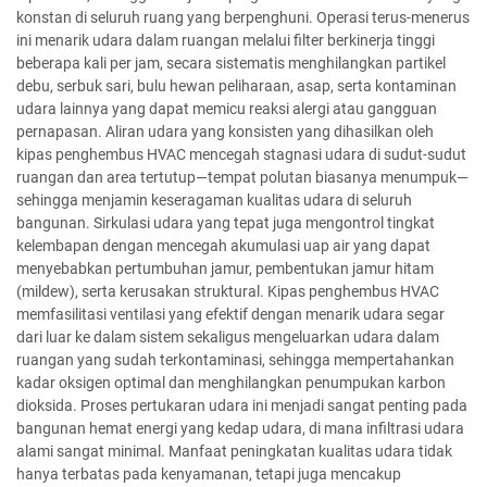
konstan di seluruh ruang yang berpenghuni. Operasi terus-menerus
ini menarik udara dalam ruangan melalui filter berkinerja tinggi
beberapa kali per jam, secara sistematis menghilangkan partikel
debu, serbuk sari, bulu hewan peliharaan, asap, serta kontaminan
udara lainnya yang dapat memicu reaksi alergi atau gangguan
pernapasan. Aliran udara yang konsisten yang dihasilkan oleh
kipas penghembus HVAC mencegah stagnasi udara di sudut-sudut
ruangan dan area tertutup—tempat polutan biasanya menumpuk—
sehingga menjamin keseragaman kualitas udara di seluruh
bangunan. Sirkulasi udara yang tepat juga mengontrol tingkat
kelembapan dengan mencegah akumulasi uap air yang dapat
menyebabkan pertumbuhan jamur, pembentukan jamur hitam
(mildew), serta kerusakan struktural. Kipas penghembus HVAC
memfasilitasi ventilasi yang efektif dengan menarik udara segar
dari luar ke dalam sistem sekaligus mengeluarkan udara dalam
ruangan yang sudah terkontaminasi, sehingga mempertahankan
kadar oksigen optimal dan menghilangkan penumpukan karbon
dioksida. Proses pertukaran udara ini menjadi sangat penting pada
bangunan hemat energi yang kedap udara, di mana infiltrasi udara
alami sangat minimal. Manfaat peningkatan kualitas udara tidak
hanya terbatas pada kenyamanan, tetapi juga mencakup