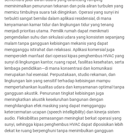
meminimalkan penurunan tekanan dan pola aliran turbulen yang
memicu timbulnya suara tak diinginkan. Operasi yang sunyi ini
terbukti sangat bernilai dalam aplikasi residensial, di mana
kenyamanan kamar tidur dan lingkungan tidur yang tenang
menjadi prioritas utama. Pemilik rumah dapat menikmati
pengendalian suhu dan sirkulasi udara yang konsisten sepanjang
malam tanpa gangguan kebisingan mekanis yang dapat
mengganggu istirahat dan relaksasi. Aplikasi komersial juga
memperoleh manfaat dari operasi kipas penghembus HVAC yang
sunyi di lingkungan kantor, ruang rapat, fasilitas kesehatan, serta
lembaga pendidikan—di mana konsentrasi dan komunikasi
merupakan hal esensial. Perpustakaan, studio rekaman, dan
lingkungan lain yang sensitif terhadap kebisingan mampu
mempertahankan kualitas udara dan kenyamanan optimal tanpa
gangguan akustik. Penurunan tingkat kebisingan juga
meningkatkan akustik keseluruhan bangunan dengan
menghilangkan efek masking yang dapat mengganggu
ketercermatan ucapan (speech intelligibility) dan kinerja sistem
audio. Fleksibilitas pemasangan meningkat berkat operasi yang
sunyi, sehingga kipas penghembus HVAC dapat diposisikan lebih
dekat ke ruang berpenghuni tanpa menimbulkan gangguan