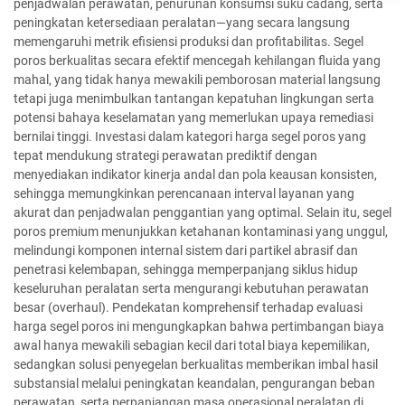
penjadwalan perawatan, penurunan konsumsi suku cadang, serta
peningkatan ketersediaan peralatan—yang secara langsung
memengaruhi metrik efisiensi produksi dan profitabilitas. Segel
poros berkualitas secara efektif mencegah kehilangan fluida yang
mahal, yang tidak hanya mewakili pemborosan material langsung
tetapi juga menimbulkan tantangan kepatuhan lingkungan serta
potensi bahaya keselamatan yang memerlukan upaya remediasi
bernilai tinggi. Investasi dalam kategori harga segel poros yang
tepat mendukung strategi perawatan prediktif dengan
menyediakan indikator kinerja andal dan pola keausan konsisten,
sehingga memungkinkan perencanaan interval layanan yang
akurat dan penjadwalan penggantian yang optimal. Selain itu, segel
poros premium menunjukkan ketahanan kontaminasi yang unggul,
melindungi komponen internal sistem dari partikel abrasif dan
penetrasi kelembapan, sehingga memperpanjang siklus hidup
keseluruhan peralatan serta mengurangi kebutuhan perawatan
besar (overhaul). Pendekatan komprehensif terhadap evaluasi
harga segel poros ini mengungkapkan bahwa pertimbangan biaya
awal hanya mewakili sebagian kecil dari total biaya kepemilikan,
sedangkan solusi penyegelan berkualitas memberikan imbal hasil
substansial melalui peningkatan keandalan, pengurangan beban
perawatan, serta perpanjangan masa operasional peralatan di