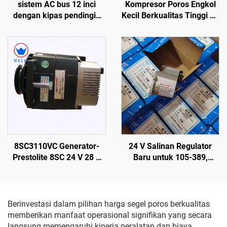
Kompresor Poros Engkol
sistem AC bus 12 inci
Kecil Berkualitas Tinggi 24
dengan kipas pendingin
V X430/X426 dengan
berbilah melengkung
Kapasitas Variabel, Suku
berjumlah 7
Cadang Thermo King Bus
Carrier Transicold
8SC3110VC Generator-
24 V Salinan Regulator
Prestolite 8SC 24 V 28 V
Baru untuk 105-389,
150 A Alternator Sikat
105389, 105389, 8RL3023,
8RL3023C, 8RL3145
Berinvestasi dalam pilihan harga segel poros berkualitas
memberikan manfaat operasional signifikan yang secara
langsung memengaruhi kinerja peralatan dan biaya