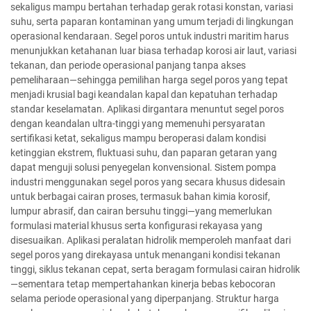
sekaligus mampu bertahan terhadap gerak rotasi konstan, variasi
suhu, serta paparan kontaminan yang umum terjadi di lingkungan
operasional kendaraan. Segel poros untuk industri maritim harus
menunjukkan ketahanan luar biasa terhadap korosi air laut, variasi
tekanan, dan periode operasional panjang tanpa akses
pemeliharaan—sehingga pemilihan harga segel poros yang tepat
menjadi krusial bagi keandalan kapal dan kepatuhan terhadap
standar keselamatan. Aplikasi dirgantara menuntut segel poros
dengan keandalan ultra-tinggi yang memenuhi persyaratan
sertifikasi ketat, sekaligus mampu beroperasi dalam kondisi
ketinggian ekstrem, fluktuasi suhu, dan paparan getaran yang
dapat menguji solusi penyegelan konvensional. Sistem pompa
industri menggunakan segel poros yang secara khusus didesain
untuk berbagai cairan proses, termasuk bahan kimia korosif,
lumpur abrasif, dan cairan bersuhu tinggi—yang memerlukan
formulasi material khusus serta konfigurasi rekayasa yang
disesuaikan. Aplikasi peralatan hidrolik memperoleh manfaat dari
segel poros yang direkayasa untuk menangani kondisi tekanan
tinggi, siklus tekanan cepat, serta beragam formulasi cairan hidrolik
—sementara tetap mempertahankan kinerja bebas kebocoran
selama periode operasional yang diperpanjang. Struktur harga