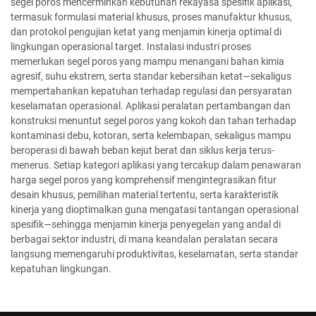
segel poros mencerminkan kebutuhan rekayasa spesifik aplikasi,
termasuk formulasi material khusus, proses manufaktur khusus,
dan protokol pengujian ketat yang menjamin kinerja optimal di
lingkungan operasional target. Instalasi industri proses
memerlukan segel poros yang mampu menangani bahan kimia
agresif, suhu ekstrem, serta standar kebersihan ketat—sekaligus
mempertahankan kepatuhan terhadap regulasi dan persyaratan
keselamatan operasional. Aplikasi peralatan pertambangan dan
konstruksi menuntut segel poros yang kokoh dan tahan terhadap
kontaminasi debu, kotoran, serta kelembapan, sekaligus mampu
beroperasi di bawah beban kejut berat dan siklus kerja terus-
menerus. Setiap kategori aplikasi yang tercakup dalam penawaran
harga segel poros yang komprehensif mengintegrasikan fitur
desain khusus, pemilihan material tertentu, serta karakteristik
kinerja yang dioptimalkan guna mengatasi tantangan operasional
spesifik—sehingga menjamin kinerja penyegelan yang andal di
berbagai sektor industri, di mana keandalan peralatan secara
langsung memengaruhi produktivitas, keselamatan, serta standar
kepatuhan lingkungan.