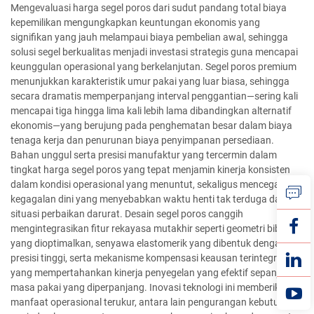
Mengevaluasi harga segel poros dari sudut pandang total biaya
kepemilikan mengungkapkan keuntungan ekonomis yang
signifikan yang jauh melampaui biaya pembelian awal, sehingga
solusi segel berkualitas menjadi investasi strategis guna mencapai
keunggulan operasional yang berkelanjutan. Segel poros premium
menunjukkan karakteristik umur pakai yang luar biasa, sehingga
secara dramatis memperpanjang interval penggantian—sering kali
mencapai tiga hingga lima kali lebih lama dibandingkan alternatif
ekonomis—yang berujung pada penghematan besar dalam biaya
tenaga kerja dan penurunan biaya penyimpanan persediaan.
Bahan unggul serta presisi manufaktur yang tercermin dalam
tingkat harga segel poros yang tepat menjamin kinerja konsisten
dalam kondisi operasional yang menuntut, sekaligus mencegah
kegagalan dini yang menyebabkan waktu henti tak terduga dan
situasi perbaikan darurat. Desain segel poros canggih
mengintegrasikan fitur rekayasa mutakhir seperti geometri bibir
yang dioptimalkan, senyawa elastomerik yang dibentuk dengan
presisi tinggi, serta mekanisme kompensasi keausan terintegrasi
yang mempertahankan kinerja penyegelan yang efektif sepanjang
masa pakai yang diperpanjang. Inovasi teknologi ini memberikan
manfaat operasional terukur, antara lain pengurangan kebutuhan