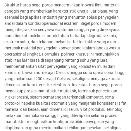
Struktur harga segel poros mencerminkan inovasi ilmu material
canggih yang memberikan karakteristik kinerja luar biasa, yang
esensial bagi aplikasi industri yang menuntut solusi penyegelan
andal dalam kondisi operasional ekstrem. Segel poros modern
mengintegrasikan senyawa elastomer canggih yang direkayasa
pada tingkat molekuler untuk tahan terhadap degradasi kimia,
ekstrem suhu, dan tekanan mekanis—faktor-faktor yang akan
merusak material penyegelan konvensional dalam jangka waktu
operasional singkat. Formulasi polimer khusus ini menunjukkan
stabilitas luar biasa di sepanjang rentang suhu yang luas,
mempertahankan sifat penyegelan yang konsisten mulai dari
kondisi di bawah nol derajat Celsius hingga suhu operasional tinggi
yang melampaui 200 derajat Celsius, sekaligus menjaga akurasi
dimensi dan karakteristik kelenturan. Investasi harga segel poros
mencakup proses manufaktur mutakhir, termasuk pencetakan
injeksi presisi, sistem pematangan terkendali komputer, serta
protokol inspeksi kualitas otomatis yang menjamin konsistensi sifat
material dan kesesuaian dimensi di seluruh lot produksi. Teknologi
perlakuan permukaan canggih yang diterapkan selama proses
manufaktur menghasilkan konfigurasi bibir penyegelan yang
dioptimalkan guna meminimalkan kehilangan gesekan sekaligus