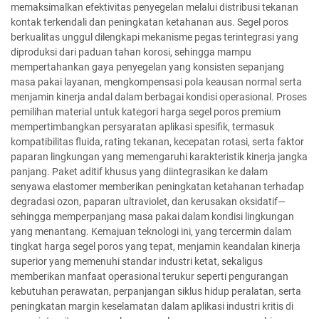
memaksimalkan efektivitas penyegelan melalui distribusi tekanan
kontak terkendali dan peningkatan ketahanan aus. Segel poros
berkualitas unggul dilengkapi mekanisme pegas terintegrasi yang
diproduksi dari paduan tahan korosi, sehingga mampu
mempertahankan gaya penyegelan yang konsisten sepanjang
masa pakai layanan, mengkompensasi pola keausan normal serta
menjamin kinerja andal dalam berbagai kondisi operasional. Proses
pemilihan material untuk kategori harga segel poros premium
mempertimbangkan persyaratan aplikasi spesifik, termasuk
kompatibilitas fluida, rating tekanan, kecepatan rotasi, serta faktor
paparan lingkungan yang memengaruhi karakteristik kinerja jangka
panjang. Paket aditif khusus yang diintegrasikan ke dalam
senyawa elastomer memberikan peningkatan ketahanan terhadap
degradasi ozon, paparan ultraviolet, dan kerusakan oksidatif—
sehingga memperpanjang masa pakai dalam kondisi lingkungan
yang menantang. Kemajuan teknologi ini, yang tercermin dalam
tingkat harga segel poros yang tepat, menjamin keandalan kinerja
superior yang memenuhi standar industri ketat, sekaligus
memberikan manfaat operasional terukur seperti pengurangan
kebutuhan perawatan, perpanjangan siklus hidup peralatan, serta
peningkatan margin keselamatan dalam aplikasi industri kritis di