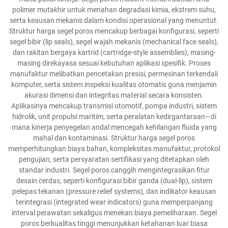
polimer mutakhir untuk menahan degradasi kimia, ekstrem suhu,
serta keausan mekanis dalam kondisi operasional yang menuntut.
Struktur harga segel poros mencakup berbagai konfigurasi, seperti
segel bibir (lip seals), segel wajah mekanis (mechanical face seals),
dan rakitan bergaya kartrid (cartridge-style assemblies), masing-
masing direkayasa sesuai kebutuhan aplikasi spesifik. Proses
manufaktur melibatkan pencetakan presisi, permesinan terkendali
komputer, serta sistem inspeksi kualitas otomatis guna menjamin
akurasi dimensi dan integritas material secara konsisten.
Aplikasinya mencakup transmisi otomotif, pompa industri, sistem
hidrolik, unit propulsi maritim, serta peralatan kedirgantaraan—di
mana kinerja penyegelan andal mencegah kehilangan fluida yang
mahal dan kontaminasi. Struktur harga segel poros
memperhitungkan biaya bahan, kompleksitas manufaktur, protokol
pengujian, serta persyaratan sertifikasi yang ditetapkan oleh
standar industri. Segel poros canggih mengintegrasikan fitur
desain cerdas, seperti konfigurasi bibir ganda (dual-lip), sistem
pelepas tekanan (pressure relief systems), dan indikator keausan
terintegrasi (integrated wear indicators) guna memperpanjang
interval perawatan sekaligus menekan biaya pemeliharaan. Segel
poros berkualitas tinggi menunjukkan ketahanan luar biasa