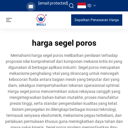
[email protected]
ID
Dapatkan Penawaran Harga
harga segel poros
Memahami harga segel poros melibatkan penilaian terhadap
proposisi nilai komprehensif dari komponen mekanis kritis ini yang
digunakan di berbagai aplikasi industri. Segel poros merupakan
mekanisme penghalang vital yang dirancang untuk mencegah
kebocoran fluida antara bagian mesin yang berputar dan yang
diam, sekaligus mempertahankan tekanan operasional optimal.
Harga segel poros mencerminkan solusi rekayasa canggih yang
mengintegrasikan bahan-bahan mutakhir, proses manufaktur
presisi tinggi, serta standar pengendalian kualitas yang ketat.
Sistem penyegelan ini dilengkapi berbagai inovasi teknologi,
termasuk senyawa elastomerik, mekanisme pegas-terbebani, dan
perlakuan permukaan khusus guna meningkatkan daya tahan dan
masa pakai kinerja. Segel poros modern memanfaatkan ilmu