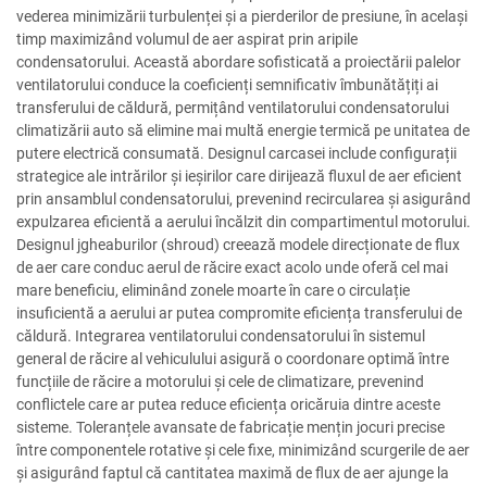
vederea minimizării turbulenței și a pierderilor de presiune, în același
timp maximizând volumul de aer aspirat prin aripile
condensatorului. Această abordare sofisticată a proiectării palelor
ventilatorului conduce la coeficienți semnificativ îmbunătățiți ai
transferului de căldură, permițând ventilatorului condensatorului
climatizării auto să elimine mai multă energie termică pe unitatea de
putere electrică consumată. Designul carcasei include configurații
strategice ale intrărilor și ieșirilor care dirijează fluxul de aer eficient
prin ansamblul condensatorului, prevenind recircularea și asigurând
expulzarea eficientă a aerului încălzit din compartimentul motorului.
Designul jgheaburilor (shroud) creează modele direcționate de flux
de aer care conduc aerul de răcire exact acolo unde oferă cel mai
mare beneficiu, eliminând zonele moarte în care o circulație
insuficientă a aerului ar putea compromite eficiența transferului de
căldură. Integrarea ventilatorului condensatorului în sistemul
general de răcire al vehiculului asigură o coordonare optimă între
funcțiile de răcire a motorului și cele de climatizare, prevenind
conflictele care ar putea reduce eficiența oricăruia dintre aceste
sisteme. Toleranțele avansate de fabricație mențin jocuri precise
între componentele rotative și cele fixe, minimizând scurgerile de aer
și asigurând faptul că cantitatea maximă de flux de aer ajunge la