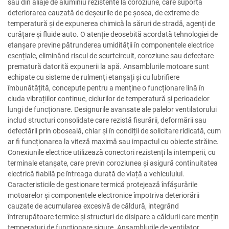
sau din aliaje de aluminiu rezistente la coroziune, care suportă
deteriorarea cauzată de deșeurile de pe șosea, de extreme de
temperatură și de expunerea chimică la săruri de stradă, agenți de
curățare și fluide auto. O atenție deosebită acordată tehnologiei de
etanșare previne pătrunderea umidității în componentele electrice
esențiale, eliminând riscul de scurtcircuit, coroziune sau defectare
prematură datorită expunerii la apă. Ansamblurile motoare sunt
echipate cu sisteme de rulmenți etanșați și cu lubrifiere
îmbunătățită, concepute pentru a menține o funcționare lină în
ciuda vibrațiilor continue, ciclurilor de temperatură și perioadelor
lungi de funcționare. Designurile avansate ale palelor ventilatorului
includ structuri consolidate care rezistă fisurării, deformării sau
defectării prin oboseală, chiar și în condiții de solicitare ridicată, cum
ar fi funcționarea la viteză maximă sau impactul cu obiecte străine.
Conexiunile electrice utilizează conectori rezistenți la intemperii, cu
terminale etanșate, care previn coroziunea și asigură continuitatea
electrică fiabilă pe întreaga durată de viață a vehiculului.
Caracteristicile de gestionare termică protejează înfășurările
motoarelor și componentele electronice împotriva deteriorării
cauzate de acumularea excesivă de căldură, integrând
întrerupătoare termice și structuri de disipare a căldurii care mențin
temperaturi de funcționare sigure. Ansamblurile de ventilator