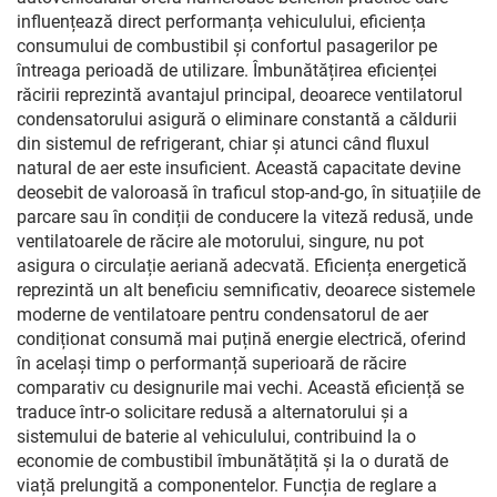
influențează direct performanța vehiculului, eficiența
consumului de combustibil și confortul pasagerilor pe
întreaga perioadă de utilizare. Îmbunătățirea eficienței
răcirii reprezintă avantajul principal, deoarece ventilatorul
condensatorului asigură o eliminare constantă a căldurii
din sistemul de refrigerant, chiar și atunci când fluxul
natural de aer este insuficient. Această capacitate devine
deosebit de valoroasă în traficul stop-and-go, în situațiile de
parcare sau în condiții de conducere la viteză redusă, unde
ventilatoarele de răcire ale motorului, singure, nu pot
asigura o circulație aeriană adecvată. Eficiența energetică
reprezintă un alt beneficiu semnificativ, deoarece sistemele
moderne de ventilatoare pentru condensatorul de aer
condiționat consumă mai puțină energie electrică, oferind
în același timp o performanță superioară de răcire
comparativ cu designurile mai vechi. Această eficiență se
traduce într-o solicitare redusă a alternatorului și a
sistemului de baterie al vehiculului, contribuind la o
economie de combustibil îmbunătățită și la o durată de
viață prelungită a componentelor. Funcția de reglare a