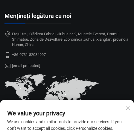
Mențineți legătura cu noi
Etajul trei, Clădirea Fabricii Jiuhua nr. 2, Muntele Everest, Drumul
Shimatou, Zona de Dezvoltare Economică Jiuhua, Xiangtan, provincia
Hunan, China
+86-0731-82034997
[email protected]
We value your privacy
We use cookies and similar tools to provide our services. If you
don't want to accept all cookies, click Personalize cookies.