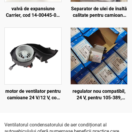
Separator de ulei de înaltă
valvă de expansiune
calitate pentru camioane
Carrier, cod 14-00445-01,
și autobuze, cod 65-
componente originale de
60059-01, separator de
fabrică pentru
ulei Carrier Transicold
echipamente de
Xarios 300/350/Viento 300
refrigerare și accesorii
pentru vehicule frigorifice
motor de ventilator pentru
regulator nou compatibil,
camioane 24 V/12 V, cod
24 V, pentru 105-389,
84223449, 82349000, din
105389, 105389, 8RL3023,
plastic ABS
8RL3023C, 8RL3145
Ventilatorul condensatorului de aer condiționat al
autovehiculului oferă numeroase beneficii practice care