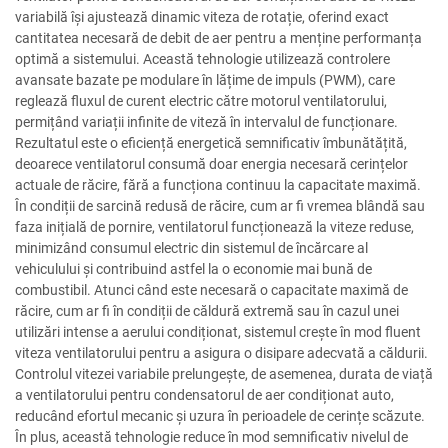
variabilă își ajustează dinamic viteza de rotație, oferind exact
cantitatea necesară de debit de aer pentru a menține performanța
optimă a sistemului. Această tehnologie utilizează controlere
avansate bazate pe modulare în lățime de impuls (PWM), care
reglează fluxul de curent electric către motorul ventilatorului,
permițând variații infinite de viteză în intervalul de funcționare.
Rezultatul este o eficiență energetică semnificativ îmbunătățită,
deoarece ventilatorul consumă doar energia necesară cerințelor
actuale de răcire, fără a funcționa continuu la capacitate maximă.
În condiții de sarcină redusă de răcire, cum ar fi vremea blândă sau
faza inițială de pornire, ventilatorul funcționează la viteze reduse,
minimizând consumul electric din sistemul de încărcare al
vehiculului și contribuind astfel la o economie mai bună de
combustibil. Atunci când este necesară o capacitate maximă de
răcire, cum ar fi în condiții de căldură extremă sau în cazul unei
utilizări intense a aerului condiționat, sistemul crește în mod fluent
viteza ventilatorului pentru a asigura o disipare adecvată a căldurii.
Controlul vitezei variabile prelungește, de asemenea, durata de viață
a ventilatorului pentru condensatorul de aer condiționat auto,
reducând efortul mecanic și uzura în perioadele de cerințe scăzute.
În plus, această tehnologie reduce în mod semnificativ nivelul de