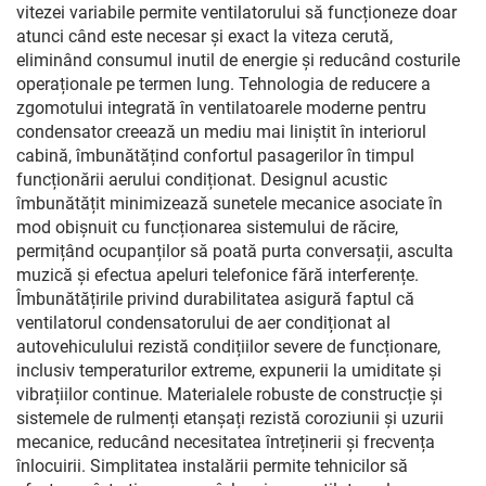
vitezei variabile permite ventilatorului să funcționeze doar
atunci când este necesar și exact la viteza cerută,
eliminând consumul inutil de energie și reducând costurile
operaționale pe termen lung. Tehnologia de reducere a
zgomotului integrată în ventilatoarele moderne pentru
condensator creează un mediu mai liniștit în interiorul
cabină, îmbunătățind confortul pasagerilor în timpul
funcționării aerului condiționat. Designul acustic
îmbunătățit minimizează sunetele mecanice asociate în
mod obișnuit cu funcționarea sistemului de răcire,
permițând ocupanților să poată purta conversații, asculta
muzică și efectua apeluri telefonice fără interferențe.
Îmbunătățirile privind durabilitatea asigură faptul că
ventilatorul condensatorului de aer condiționat al
autovehiculului rezistă condițiilor severe de funcționare,
inclusiv temperaturilor extreme, expunerii la umiditate și
vibrațiilor continue. Materialele robuste de construcție și
sistemele de rulmenți etanșați rezistă coroziunii și uzurii
mecanice, reducând necesitatea întreținerii și frecvența
înlocuirii. Simplitatea instalării permite tehnicilor să