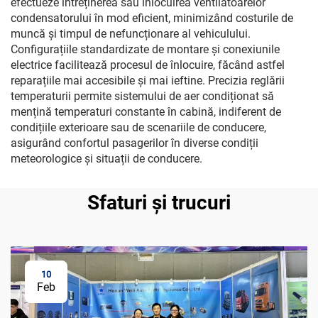
efectueze întreținerea sau înlocuirea ventilatoarelor
condensatorului în mod eficient, minimizând costurile de
muncă și timpul de nefuncționare al vehiculului.
Configurațiile standardizate de montare și conexiunile
electrice facilitează procesul de înlocuire, făcând astfel
reparațiile mai accesibile și mai ieftine. Precizia reglării
temperaturii permite sistemului de aer condiționat să
mențină temperaturi constante în cabină, indiferent de
condițiile exterioare sau de scenariile de conducere,
asigurând confortul pasagerilor în diverse condiții
meteorologice și situații de conducere.
Sfaturi și trucuri
10
Feb