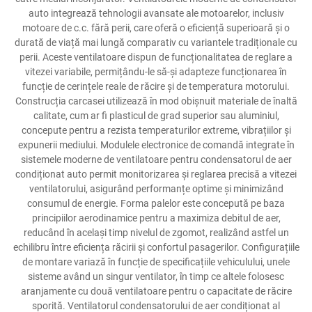
auto integrează tehnologii avansate ale motoarelor, inclusiv
motoare de c.c. fără perii, care oferă o eficiență superioară și o
durată de viață mai lungă comparativ cu variantele tradiționale cu
perii. Aceste ventilatoare dispun de funcționalitatea de reglare a
vitezei variabile, permițându-le să-și adapteze funcționarea în
funcție de cerințele reale de răcire și de temperatura motorului.
Construcția carcasei utilizează în mod obișnuit materiale de înaltă
calitate, cum ar fi plasticul de grad superior sau aluminiul,
concepute pentru a rezista temperaturilor extreme, vibrațiilor și
expunerii mediului. Modulele electronice de comandă integrate în
sistemele moderne de ventilatoare pentru condensatorul de aer
condiționat auto permit monitorizarea și reglarea precisă a vitezei
ventilatorului, asigurând performanțe optime și minimizând
consumul de energie. Forma palelor este concepută pe baza
principiilor aerodinamice pentru a maximiza debitul de aer,
reducând în același timp nivelul de zgomot, realizând astfel un
echilibru între eficiența răcirii și confortul pasagerilor. Configurațiile
de montare variază în funcție de specificațiile vehiculului, unele
sisteme având un singur ventilator, în timp ce altele folosesc
aranjamente cu două ventilatoare pentru o capacitate de răcire
sporită. Ventilatorul condensatorului de aer condiționat al