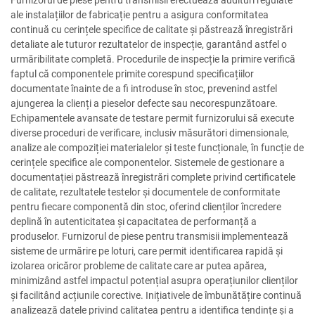
ale instalațiilor de fabricație pentru a asigura conformitatea
continuă cu cerințele specifice de calitate și păstrează înregistrări
detaliate ale tuturor rezultatelor de inspecție, garantând astfel o
urmăribilitate completă. Procedurile de inspecție la primire verifică
faptul că componentele primite corespund specificațiilor
documentate înainte de a fi introduse în stoc, prevenind astfel
ajungerea la clienți a pieselor defecte sau necorespunzătoare.
Echipamentele avansate de testare permit furnizorului să execute
diverse proceduri de verificare, inclusiv măsurători dimensionale,
analize ale compoziției materialelor și teste funcționale, în funcție de
cerințele specifice ale componentelor. Sistemele de gestionare a
documentației păstrează înregistrări complete privind certificatele
de calitate, rezultatele testelor și documentele de conformitate
pentru fiecare componentă din stoc, oferind clienților încredere
deplină în autenticitatea și capacitatea de performanță a
produselor. Furnizorul de piese pentru transmisii implementează
sisteme de urmărire pe loturi, care permit identificarea rapidă și
izolarea oricăror probleme de calitate care ar putea apărea,
minimizând astfel impactul potențial asupra operațiunilor clienților
și facilitând acțiunile corective. Inițiativele de îmbunătățire continuă
analizează datele privind calitatea pentru a identifica tendințe și a