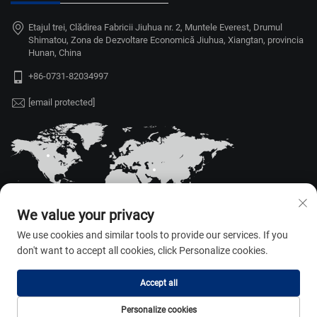
Etajul trei, Clădirea Fabricii Jiuhua nr. 2, Muntele Everest, Drumul
Shimatou, Zona de Dezvoltare Economică Jiuhua, Xiangtan, provincia
Hunan, China
+86-0731-82034997
[email protected]
We value your privacy
We use cookies and similar tools to provide our services. If you
don't want to accept all cookies, click Personalize cookies.
Drepturi de autor © 2026 Hunan Weili
Accept all
Auto Parts Appliance Co., Ltd. Toate
drepturile rezervate. —
Politica de
Personalize cookies
confidențialitate