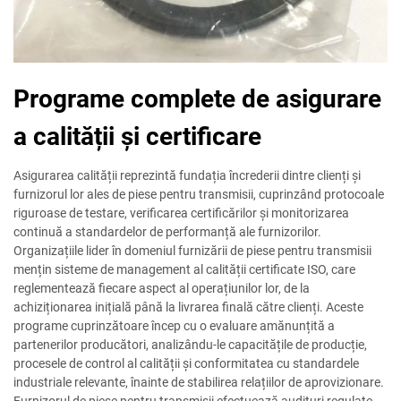
Programe complete de asigurare
a calității și certificare
Asigurarea calității reprezintă fundația încrederii dintre clienți și
furnizorul lor ales de piese pentru transmisii, cuprinzând protocoale
riguroase de testare, verificarea certificărilor și monitorizarea
continuă a standardelor de performanță ale furnizorilor.
Organizațiile lider în domeniul furnizării de piese pentru transmisii
mențin sisteme de management al calității certificate ISO, care
reglementează fiecare aspect al operațiunilor lor, de la
achiziționarea inițială până la livrarea finală către clienți. Aceste
programe cuprinzătoare încep cu o evaluare amănunțită a
partenerilor producători, analizându-le capacitățile de producție,
procesele de control al calității și conformitatea cu standardele
industriale relevante, înainte de stabilirea relațiilor de aprovizionare.
Furnizorul de piese pentru transmisii efectuează audituri regulate