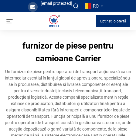
[email protected]
RO
Obțineți o ofertă
furnizor de piese pentru
camioane Carrier
Un furnizor de piese pentru operatori de transport acționează ca un
intermediar esențial în lanțul global de aprovizionare, specializându-
se în procurarea, distribuirea și livrarea componentelor esențiale
pentru diverse industrii, inclusiv telecomunicații, transport,
producție și logistică. Aceste companii specializate mențin rețele
extinse de producători, distribuitori și utilizatori finali pentru a
asigura disponibilitatea fără întreruperi a componentelor legate de
operatorii de transport. Funcția principală a unui furnizor de piese
pentru operatori de transport constă în gestionarea stocurilor, unde
aceștia depozitează o gamă variată de componente, de la piese
mecanice până la sisteme electronice care susțin operațiunile