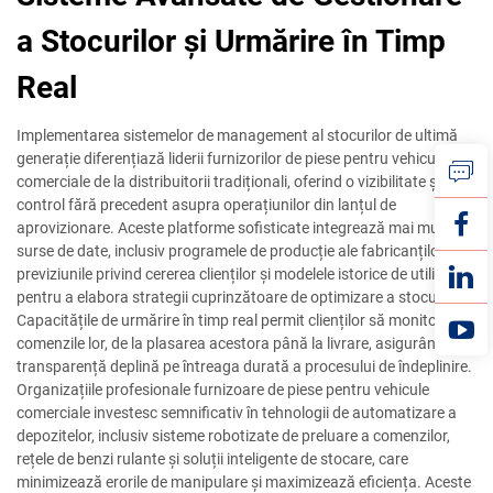
a Stocurilor și Urmărire în Timp
Real
Implementarea sistemelor de management al stocurilor de ultimă
generație diferențiază liderii furnizorilor de piese pentru vehicule
comerciale de la distribuitorii tradiționali, oferind o vizibilitate și un
control fără precedent asupra operațiunilor din lanțul de
aprovizionare. Aceste platforme sofisticate integrează mai multe
surse de date, inclusiv programele de producție ale fabricanților,
previziunile privind cererea clienților și modelele istorice de utilizare,
pentru a elabora strategii cuprinzătoare de optimizare a stocurilor.
Capacitățile de urmărire în timp real permit clienților să monitorizeze
comenzile lor, de la plasarea acestora până la livrare, asigurând
transparență deplină pe întreaga durată a procesului de îndeplinire.
Organizațiile profesionale furnizoare de piese pentru vehicule
comerciale investesc semnificativ în tehnologii de automatizare a
depozitelor, inclusiv sisteme robotizate de preluare a comenzilor,
rețele de benzi rulante și soluții inteligente de stocare, care
minimizează erorile de manipulare și maximizează eficiența. Aceste