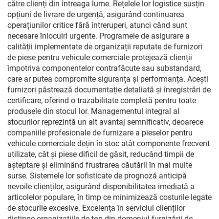
către clienți din întreaga lume. Rețelele lor logistice susțin
opțiuni de livrare de urgență, asigurând continuarea
operațiunilor critice fără întreruperi, atunci când sunt
necesare înlocuiri urgente. Programele de asigurare a
calității implementate de organizații reputate de furnizori
de piese pentru vehicule comerciale protejează clienții
împotriva componentelor contrafăcute sau substandard,
care ar putea compromite siguranța și performanța. Acești
furnizori păstrează documentație detaliată și înregistrări de
certificare, oferind o trazabilitate completă pentru toate
produsele din stocul lor. Managementul integral al
stocurilor reprezintă un alt avantaj semnificativ, deoarece
companiile profesionale de furnizare a pieselor pentru
vehicule comerciale dețin în stoc atât componente frecvent
utilizate, cât și piese dificil de găsit, reducând timpii de
așteptare și eliminând frustrarea căutării în mai multe
surse. Sistemele lor sofisticate de prognoză anticipă
nevoile clienților, asigurând disponibilitatea imediată a
articolelor populare, în timp ce minimizează costurile legate
de stocurile excesive. Excelența în serviciul clienților
distinge organizațiile de top din domeniul furnizării de