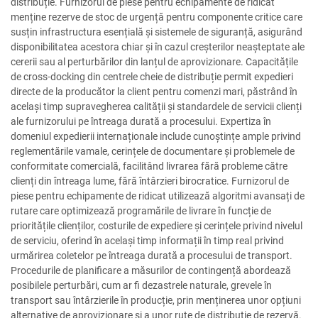
distribuție. Furnizorul de piese pentru echipamente de ridicat
menține rezerve de stoc de urgență pentru componente critice care
susțin infrastructura esențială și sistemele de siguranță, asigurând
disponibilitatea acestora chiar și în cazul creșterilor neașteptate ale
cererii sau al perturbărilor din lanțul de aprovizionare. Capacitățile
de cross-docking din centrele cheie de distribuție permit expedieri
directe de la producător la client pentru comenzi mari, păstrând în
același timp supravegherea calității și standardele de servicii clienți
ale furnizorului pe întreaga durată a procesului. Expertiza în
domeniul expedierii internaționale include cunoștințe ample privind
reglementările vamale, cerințele de documentare și problemele de
conformitate comercială, facilitând livrarea fără probleme către
clienți din întreaga lume, fără întârzieri birocratice. Furnizorul de
piese pentru echipamente de ridicat utilizează algoritmi avansați de
rutare care optimizează programările de livrare în funcție de
prioritățile clienților, costurile de expediere și cerințele privind nivelul
de serviciu, oferind în același timp informații în timp real privind
urmărirea coletelor pe întreaga durată a procesului de transport.
Procedurile de planificare a măsurilor de contingență abordează
posibilele perturbări, cum ar fi dezastrele naturale, grevele în
transport sau întârzierile în producție, prin menținerea unor opțiuni
alternative de aprovizionare și a unor rute de distribuție de rezervă.