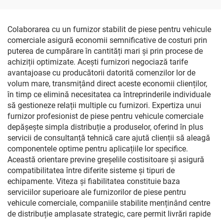
8RL3023C, 8RL3145
în sistemul de aer
condiționat pentru
autobuze, AVI144
Colaborarea cu un furnizor stabilit de piese pentru vehicule
comerciale asigură economii semnificative de costuri prin
puterea de cumpărare în cantități mari și prin procese de
achiziții optimizate. Acești furnizori negociază tarife
avantajoase cu producătorii datorită comenzilor lor de
volum mare, transmițând direct aceste economii clienților,
în timp ce elimină necesitatea ca întreprinderile individuale
să gestioneze relații multiple cu furnizori. Expertiza unui
furnizor profesionist de piese pentru vehicule comerciale
depășește simpla distribuție a produselor, oferind în plus
servicii de consultanță tehnică care ajută clienții să aleagă
componentele optime pentru aplicațiile lor specifice.
Această orientare previne greșelile costisitoare și asigură
compatibilitatea între diferite sisteme și tipuri de
echipamente. Viteza și fiabilitatea constituie baza
serviciilor superioare ale furnizorilor de piese pentru
vehicule comerciale, companiile stabilite menținând centre
de distribuție amplasate strategic, care permit livrări rapide