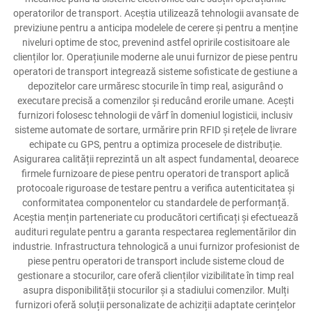
operatorilor de transport. Aceștia utilizează tehnologii avansate de
previziune pentru a anticipa modelele de cerere și pentru a menține
niveluri optime de stoc, prevenind astfel opririle costisitoare ale
clienților lor. Operațiunile moderne ale unui furnizor de piese pentru
operatori de transport integrează sisteme sofisticate de gestiune a
depozitelor care urmăresc stocurile în timp real, asigurând o
executare precisă a comenzilor și reducând erorile umane. Acești
furnizori folosesc tehnologii de vârf în domeniul logisticii, inclusiv
sisteme automate de sortare, urmărire prin RFID și rețele de livrare
echipate cu GPS, pentru a optimiza procesele de distribuție.
Asigurarea calității reprezintă un alt aspect fundamental, deoarece
firmele furnizoare de piese pentru operatori de transport aplică
protocoale riguroase de testare pentru a verifica autenticitatea și
conformitatea componentelor cu standardele de performanță.
Aceștia mențin parteneriate cu producători certificați și efectuează
audituri regulate pentru a garanta respectarea reglementărilor din
industrie. Infrastructura tehnologică a unui furnizor profesionist de
piese pentru operatori de transport include sisteme cloud de
gestionare a stocurilor, care oferă clienților vizibilitate în timp real
asupra disponibilității stocurilor și a stadiului comenzilor. Mulți
furnizori oferă soluții personalizate de achiziții adaptate cerințelor