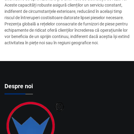
Aceste capacități robuste asigură clienților un serviciu constant,
indiferent de circumstanțele exterioare, reducând în același timp
riscul de întreruperi costisitoare datorate lipsei pieselor necesare.
Prezența globală a rețelelor consacrate de furnizori de piese pentru
echipamente de ridicat oferă clienților încrederea că operațiunile lor
vor beneficia de un sprijin continuu, indiferent dacă aceștia își extind
activitatea în piețe noi sau în regiuni geografice noi.
Despre noi