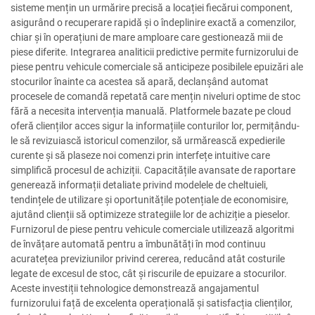
sisteme mențin un urmărire precisă a locației fiecărui component,
asigurând o recuperare rapidă și o îndeplinire exactă a comenzilor,
chiar și în operațiuni de mare amploare care gestionează mii de
piese diferite. Integrarea analiticii predictive permite furnizorului de
piese pentru vehicule comerciale să anticipeze posibilele epuizări ale
stocurilor înainte ca acestea să apară, declanșând automat
procesele de comandă repetată care mențin niveluri optime de stoc
fără a necesita intervenția manuală. Platformele bazate pe cloud
oferă clienților acces sigur la informațiile conturilor lor, permițându-
le să revizuiască istoricul comenzilor, să urmărească expedierile
curente și să plaseze noi comenzi prin interfețe intuitive care
simplifică procesul de achiziții. Capacitățile avansate de raportare
generează informații detaliate privind modelele de cheltuieli,
tendințele de utilizare și oportunitățile potențiale de economisire,
ajutând clienții să optimizeze strategiile lor de achiziție a pieselor.
Furnizorul de piese pentru vehicule comerciale utilizează algoritmi
de învățare automată pentru a îmbunătăți în mod continuu
acuratețea previziunilor privind cererea, reducând atât costurile
legate de excesul de stoc, cât și riscurile de epuizare a stocurilor.
Aceste investiții tehnologice demonstrează angajamentul
furnizorului față de excelenta operațională și satisfacția clienților,