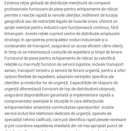
Extensa rețea globală de distribuție menținută de companii
profesioniste furnizoare de piese pentru echipamente de ridicat
permite o reacție rapidă la nevoile clienților, indiferent de locația
geografică sau de restricțiile legate de fusurile orare, oferind un
sprijin esențial pentru industrii care funcționează continuu, fără
întreruperi. Aceste rețele cuprind centre de distribuție amplasate
strategic în apropierea principalelor noduri industriale și a
coridoarelor de transport, asigurând un acces eficient către clienți,
în timp ce se minimizează costurile de expediere și timpii de livrare.
Furnizorul de piese pentru echipamente de ridicat își valorifică
relațiile cu mai mulți furnizori de servicii logistice, inclusiv transport
aerian, transport terestru și servicii de livrare urgentă, pentru a oferi
opțiuni flexibile de expediere, adaptate cerințelor specifice ale
clienților și nivelurilor lor de urgență. Capacitățile de răspuns de
urgență diferențiază furnizorii de top de distribuitorii obișnuiți,
asigurând disponibilitate garantată și implementare rapidă a
componentelor esențiale în situațiile în care defecțiunile
echipamentelor amenință continuitatea operațiunilor. Aceste
servicii includ linii telefonice dedicate de urgență, operate de
specialiști tehnici calificați, care pot identifica rapid piesele necesare
și pot coordona expedierea imediată din cel mai apropiat punct de