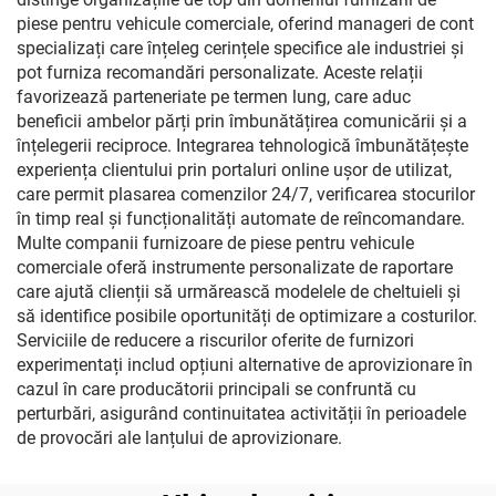
piese pentru vehicule comerciale, oferind manageri de cont
specializați care înțeleg cerințele specifice ale industriei și
pot furniza recomandări personalizate. Aceste relații
favorizează parteneriate pe termen lung, care aduc
beneficii ambelor părți prin îmbunătățirea comunicării și a
înțelegerii reciproce. Integrarea tehnologică îmbunătățește
experiența clientului prin portaluri online ușor de utilizat,
care permit plasarea comenzilor 24/7, verificarea stocurilor
în timp real și funcționalități automate de reîncomandare.
Multe companii furnizoare de piese pentru vehicule
comerciale oferă instrumente personalizate de raportare
care ajută clienții să urmărească modelele de cheltuieli și
să identifice posibile oportunități de optimizare a costurilor.
Serviciile de reducere a riscurilor oferite de furnizori
experimentați includ opțiuni alternative de aprovizionare în
cazul în care producătorii principali se confruntă cu
perturbări, asigurând continuitatea activității în perioadele
de provocări ale lanțului de aprovizionare.