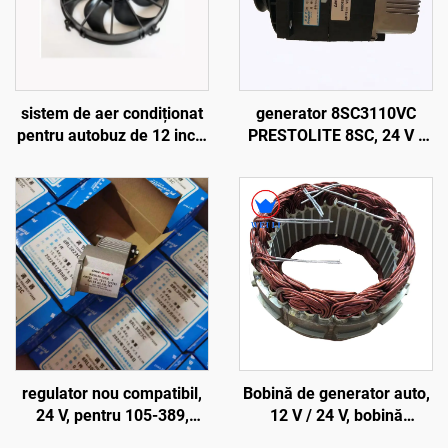
sistem de aer condiționat
generator 8SC3110VC
pentru autobuz de 12 inch,
PRESTOLITE 8SC, 24 V /
ventilator de răcire cu 7
28 V, 150 A, alternator cu
pale curbate
perii
regulator nou compatibil,
Bobină de generator auto,
24 V, pentru 105-389,
12 V / 24 V, bobină
105389, 105389, 8RL3023,
statorică, ansamblu stator