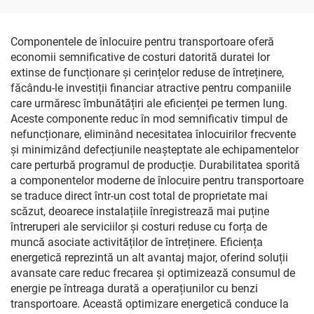
DZ14251340035
(versiune aftermarket),
260-210, 2A2B
Componentele de înlocuire pentru transportoare oferă
economii semnificative de costuri datorită duratei lor
extinse de funcționare și cerințelor reduse de întreținere,
făcându-le investiții financiar atractive pentru companiile
care urmăresc îmbunătățiri ale eficienței pe termen lung.
Aceste componente reduc în mod semnificativ timpul de
nefuncționare, eliminând necesitatea înlocuirilor frecvente
și minimizând defecțiunile neașteptate ale echipamentelor
care perturbă programul de producție. Durabilitatea sporită
a componentelor moderne de înlocuire pentru transportoare
se traduce direct într-un cost total de proprietate mai
scăzut, deoarece instalațiile înregistrează mai puține
întreruperi ale serviciilor și costuri reduse cu forța de
muncă asociate activităților de întreținere. Eficiența
energetică reprezintă un alt avantaj major, oferind soluții
avansate care reduc frecarea și optimizează consumul de
energie pe întreaga durată a operațiunilor cu benzi
transportoare. Această optimizare energetică conduce la