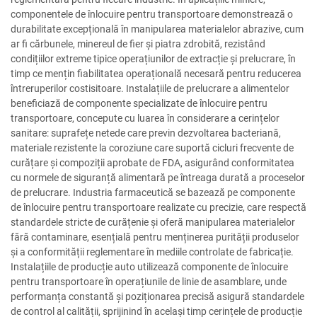
componentele de înlocuire pentru transportoare demonstrează o
durabilitate excepțională în manipularea materialelor abrazive, cum
ar fi cărbunele, minereul de fier și piatra zdrobită, rezistând
condițiilor extreme tipice operațiunilor de extracție și prelucrare, în
timp ce mențin fiabilitatea operațională necesară pentru reducerea
întreruperilor costisitoare. Instalațiile de prelucrare a alimentelor
beneficiază de componente specializate de înlocuire pentru
transportoare, concepute cu luarea în considerare a cerințelor
sanitare: suprafețe netede care previn dezvoltarea bacteriană,
materiale rezistente la coroziune care suportă cicluri frecvente de
curățare și compoziții aprobate de FDA, asigurând conformitatea
cu normele de siguranță alimentară pe întreaga durată a proceselor
de prelucrare. Industria farmaceutică se bazează pe componente
de înlocuire pentru transportoare realizate cu precizie, care respectă
standardele stricte de curățenie și oferă manipularea materialelor
fără contaminare, esențială pentru menținerea purității produselor
și a conformității reglementare în mediile controlate de fabricație.
Instalațiile de producție auto utilizează componente de înlocuire
pentru transportoare în operațiunile de linie de asamblare, unde
performanța constantă și poziționarea precisă asigură standardele
de control al calității, sprijinind în același timp cerințele de producție