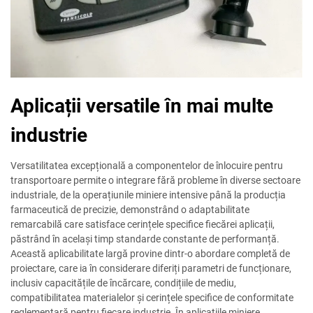
Aplicații versatile în mai multe
industrie
Versatilitatea excepțională a componentelor de înlocuire pentru
transportoare permite o integrare fără probleme în diverse sectoare
industriale, de la operațiunile miniere intensive până la producția
farmaceutică de precizie, demonstrând o adaptabilitate
remarcabilă care satisface cerințele specifice fiecărei aplicații,
păstrând în același timp standarde constante de performanță.
Această aplicabilitate largă provine dintr-o abordare completă de
proiectare, care ia în considerare diferiți parametri de funcționare,
inclusiv capacitățile de încărcare, condițiile de mediu,
compatibilitatea materialelor și cerințele specifice de conformitate
reglementară pentru fiecare industrie. În aplicațiile miniere,