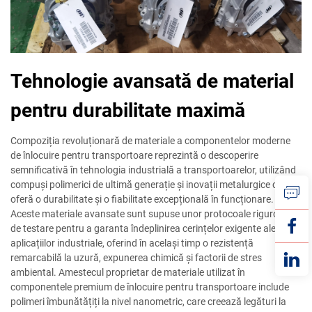
Tehnologie avansată de material
pentru durabilitate maximă
Compoziția revoluționară de materiale a componentelor moderne
de înlocuire pentru transportoare reprezintă o descoperire
semnificativă în tehnologia industrială a transportoarelor, utilizând
compuși polimerici de ultimă generație și inovații metalurgice care
oferă o durabilitate și o fiabilitate excepțională în funcționare.
Aceste materiale avansate sunt supuse unor protocoale riguroase
de testare pentru a garanta îndeplinirea cerințelor exigente ale
aplicațiilor industriale, oferind în același timp o rezistență
remarcabilă la uzură, expunerea chimică și factorii de stres
ambiental. Amestecul proprietar de materiale utilizat în
componentele premium de înlocuire pentru transportoare include
polimeri îmbunătățiți la nivel nanometric, care creează legături la