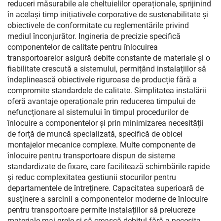
reduceri măsurabile ale cheltuielilor operaționale, sprijinind
în același timp inițiativele corporative de sustenabilitate și
obiectivele de conformitate cu reglementările privind
mediul înconjurător. Ingineria de precizie specifică
componentelor de calitate pentru înlocuirea
transportoarelor asigură debite constante de materiale și o
fiabilitate crescută a sistemului, permițând instalațiilor să
îndeplinească obiectivele riguroase de producție fără a
compromite standardele de calitate. Simplitatea instalării
oferă avantaje operaționale prin reducerea timpului de
nefuncționare al sistemului în timpul procedurilor de
înlocuire a componentelor și prin minimizarea necesității
de forță de muncă specializată, specifică de obicei
montajelor mecanice complexe. Multe componente de
înlocuire pentru transportoare dispun de sisteme
standardizate de fixare, care facilitează schimbările rapide
și reduc complexitatea gestiunii stocurilor pentru
departamentele de întreținere. Capacitatea superioară de
susținere a sarcinii a componentelor moderne de înlocuire
pentru transportoare permite instalațiilor să prelucreze
materiale mai grele și să crească debitul fără a necesita