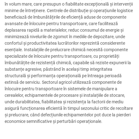
în volum mare, care presupun o fiabilitate excepțională și intervenții
minime de întreținere. Centrele de distribuție și operațiunile logistice
beneficiază de îmbunătățirile de eficiență aduse de componente
avansate de înlocuire pentru transportoare, care facilitează
deplasarea rapidă a materialelor, reduc consumul de energie și
minimizează nivelurile de zgomot în mediile de depozitare, unde
confortul și productivitatea lucrătorilor reprezintă considerente
esențiale. Instalațiile de prelucrare chimică necesită componente
specializate de înlocuire pentru transportoare, cu proprietăți
îmbunătățite de rezistență chimică, capabile să reziste expunerii la
substanțe agresive, păstrând în același timp integritatea
structurală și performanța operațională pe întreaga perioadă
extinsă de serviciu. Sectorul agricol utilizează componente de
înlocuire pentru transportoare în sistemele de manipulare a
cerealelor, echipamentele de procesare și instalațiile de stocare,
unde durabilitatea, fiabilitatea și rezistența la factorii de mediu
asigură funcționarea eficientă în timpul sezonului critic de recoltare
și prelucrare, când defecțiunile echipamentelor pot duce la pierderi
economice semnificative și perturbări operaționale.