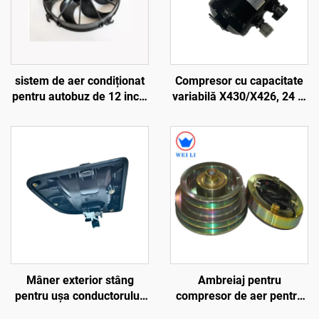
sistem de aer condiționat
Compresor cu capacitate
pentru autobuz de 12 inch,
variabilă X430/X426, 24 V,
ventilator de răcire cu 7
de înaltă calitate, pentru
pale curbate
arbore cotit, piesă pentru
autobuze și autocamioane
Thermo King, Bus Carrier,
Transicold
Mâner exterior stâng
Ambreiaj pentru
pentru ușa conductorului,
compresor de aer pentru
model X5000, cod
autobuz, 24 V, 60 W