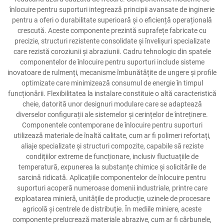
înlocuire pentru suporturi integrează principii avansate de inginerie
pentru a oferi o durabilitate superioară și o eficiență operațională
crescută. Aceste componente prezintă suprafețe fabricate cu
precizie, structuri rezistente consolidate și învelișuri specializate
care rezistă coroziunii și abraziunii. Cadru tehnologic din spatele
componentelor de înlocuire pentru suporturi include sisteme
inovatoare de rulmenți, mecanisme îmbunătățite de ungere și profile
optimizate care minimizează consumul de energie în timpul
funcționării. Flexibilitatea la instalare constituie o altă caracteristică
cheie, datorită unor designuri modulare care se adaptează
diverselor configurații ale sistemelor și cerințelor de întreținere.
Componentele contemporane de înlocuire pentru suporturi
utilizează materiale de înaltă calitate, cum ar fi polimeri refortați,
aliaje specializate și structuri compozite, capabile să reziste
condițiilor extreme de funcționare, inclusiv fluctuațiile de
temperatură, expunerea la substanțe chimice și solicitările de
sarcină ridicată. Aplicațiile componentelor de înlocuire pentru
suporturi acoperă numeroase domenii industriale, printre care
exploatarea minieră, unitățile de producție, uzinele de procesare
agricolă și centrele de distribuție. În mediile miniere, aceste
componente prelucrează materiale abrazive, cum ar fi cărbunele,