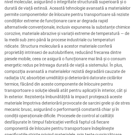
nivel molecular, asigurând o integritate structurală superioară și o
durată de viață extinsă. Această tehnologie avansată a materialelor
permite componentelor de înlocuire pentru transportoare să reziste
condițiilor extreme de funcționare care ar degrada rapid
alternativele convenționale, inclusiv expunerea la substanțe chimice
corozive, materiale abrazive și variații extreme de temperatură — de
la medii sub zero până la procese industriale cu temperaturi
ridicate. Structura moleculară a acestor materiale conferă
proprietăți intrinseci de autolubrifiere, reducând frecarea dintre
piesele mobile, ceea ce asigură o funcționare mai lină și o consum
energetic redus pe întreaga durată de viață a sistemului. În plus,
compoziția avansată a materialelor rezistă degradării cauzate de
radiația UV, absorbției umidității și deteriorării datorate ciclărilor
termice, făcând din aceste componente de înlocuire pentru
transportoare o soluție ideală atât pentru aplicații în interior, cât și
în exterior. Rezistența îmbunătățită la impact protejează aceste
materiale împotriva deteriorării provocate de sarcini grele și de stres
mecanic brusc, asigurând o performanță constantă chiar și în
condiții operaționale dificile. Procesele de control al calității
desfășurate în timpul fabricației verifică faptul că fiecare
componentă de înlocuire pentru transportoare îndeplinește
specificațiile stricte privind materialele, prin teste cuprinzătoare,