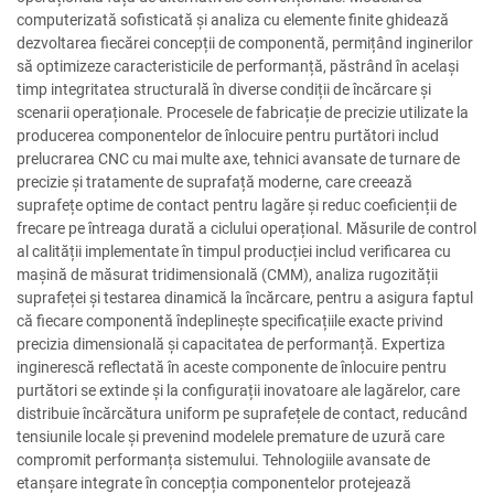
computerizată sofisticată și analiza cu elemente finite ghidează
dezvoltarea fiecărei concepții de componentă, permițând inginerilor
să optimizeze caracteristicile de performanță, păstrând în același
timp integritatea structurală în diverse condiții de încărcare și
scenarii operaționale. Procesele de fabricație de precizie utilizate la
producerea componentelor de înlocuire pentru purtători includ
prelucrarea CNC cu mai multe axe, tehnici avansate de turnare de
precizie și tratamente de suprafață moderne, care creează
suprafețe optime de contact pentru lagăre și reduc coeficienții de
frecare pe întreaga durată a ciclului operațional. Măsurile de control
al calității implementate în timpul producției includ verificarea cu
mașină de măsurat tridimensională (CMM), analiza rugozității
suprafeței și testarea dinamică la încărcare, pentru a asigura faptul
că fiecare componentă îndeplinește specificațiile exacte privind
precizia dimensională și capacitatea de performanță. Expertiza
inginerescă reflectată în aceste componente de înlocuire pentru
purtători se extinde și la configurații inovatoare ale lagărelor, care
distribuie încărcătura uniform pe suprafețele de contact, reducând
tensiunile locale și prevenind modelele premature de uzură care
compromit performanța sistemului. Tehnologiile avansate de
etanșare integrate în concepția componentelor protejează