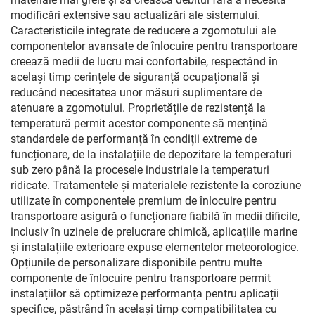
modificări extensive sau actualizări ale sistemului.
Caracteristicile integrate de reducere a zgomotului ale
componentelor avansate de înlocuire pentru transportoare
creează medii de lucru mai confortabile, respectând în
același timp cerințele de siguranță ocupațională și
reducând necesitatea unor măsuri suplimentare de
atenuare a zgomotului. Proprietățile de rezistență la
temperatură permit acestor componente să mențină
standardele de performanță în condiții extreme de
funcționare, de la instalațiile de depozitare la temperaturi
sub zero până la procesele industriale la temperaturi
ridicate. Tratamentele și materialele rezistente la coroziune
utilizate în componentele premium de înlocuire pentru
transportoare asigură o funcționare fiabilă în medii dificile,
inclusiv în uzinele de prelucrare chimică, aplicațiile marine
și instalațiile exterioare expuse elementelor meteorologice.
Opțiunile de personalizare disponibile pentru multe
componente de înlocuire pentru transportoare permit
instalațiilor să optimizeze performanța pentru aplicații
specifice, păstrând în același timp compatibilitatea cu