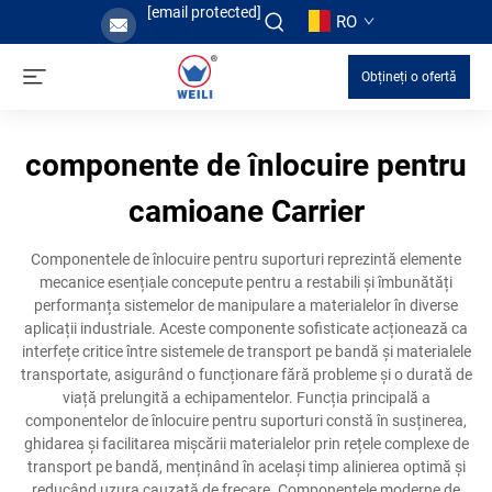
[email protected]
RO
Obțineți o ofertă
componente de înlocuire pentru
camioane Carrier
Componentele de înlocuire pentru suporturi reprezintă elemente
mecanice esențiale concepute pentru a restabili și îmbunătăți
performanța sistemelor de manipulare a materialelor în diverse
aplicații industriale. Aceste componente sofisticate acționează ca
interfețe critice între sistemele de transport pe bandă și materialele
transportate, asigurând o funcționare fără probleme și o durată de
viață prelungită a echipamentelor. Funcția principală a
componentelor de înlocuire pentru suporturi constă în susținerea,
ghidarea și facilitarea mișcării materialelor prin rețele complexe de
transport pe bandă, menținând în același timp alinierea optimă și
reducând uzura cauzată de frecare. Componentele moderne de