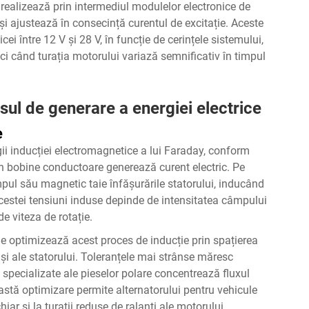
se realizează prin intermediul modulelor electronice de
 ajustează în consecință curentul de excitație. Aceste
cei între 12 V și 28 V, în funcție de cerințele sistemului,
nci când turația motorului variază semnificativ în timpul
ul de generare a energiei electrice
e
gii inducției electromagnetice a lui Faraday, conform
in bobine conductoare generează curent electric. Pe
pul său magnetic taie înfășurările statorului, inducând
cestei tensiuni induse depinde de intensitatea câmpului
e viteza de rotație.
le optimizează acest proces de inducție prin spațierea
 și ale statorului. Toleranțele mai strânse măresc
e specializate ale pieselor polare concentrează fluxul
tă optimizare permite alternatorului pentru vehicule
ar și la turații reduse de ralanti ale motorului,