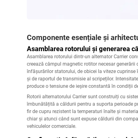
Componente esențiale și arhitect
Asamblarea rotorului și generarea 
Asamblarea rotorului dintr-un alternator Carrier co
creează câmpul magnetic rotitor necesar generării de 
înfășurărilor statorului, de obicei la viteze cuprinse
și de raportul de transmisie al scripeților. Intensit
produce o tensiune de ieșire constantă în condiții de 
Rotorii alternatorului Carrier sunt construiți cu sis
îmbunătățită a căldurii pentru a suporta perioade pr
fir de cupru rezistent la temperaturi înalte și materi
chiar și atunci când sunt expuse căldurii din compart
vehiculelor comerciale.