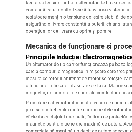
Reglarea tensiunii într-un alternator de tip carrier 
comandă care monitorizează tensiunea sistemului și
reglatoare mențin o tensiune de ieșire stabilă, de obi
asigurând o livrare constantă a puterii, chiar și atu
operațiunilor de livrare cu oprire și pornire.
Mecanica de funcționare și proces
Principiile Inducției Electromagnetic
Un alternator de tip carrier funcționează pe baza le
căreia câmpurile magnetice în mișcare care trec pr
măsură ce rotorul antrenat de motor se rotește, câm
o tensiune în fiecare înfășurare de fază. Mărimea a
magnetic, de numărul de spire ale conductorului și d
Proiectarea alternatorului pentru vehicule comercia
precisă a întrefierului dintre componentele rotorului
eficiența cuplajului magnetic, în timp ce proiectăril
magnetic pentru o generare maximă de putere. Aceas
comerciale să mențină un debit de putere adecvat chi