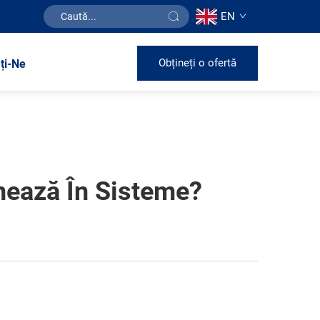
EN
Obțineți o ofertă
ți-Ne
onează În Sisteme?