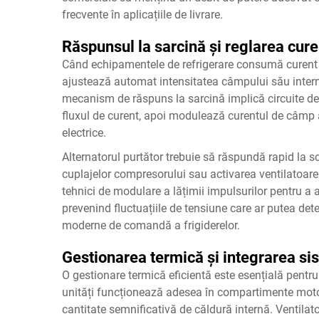
frecvente în aplicațiile de livrare.
Răspunsul la sarcină și reglarea cure
Când echipamentele de refrigerare consumă curent d
ajustează automat intensitatea câmpului său intern 
mecanism de răspuns la sarcină implică circuite de 
fluxul de curent, apoi modulează curentul de câmp a
electrice.
Alternatorul purtător trebuie să răspundă rapid la s
cuplajelor compresorului sau activarea ventilatoarel
tehnici de modulare a lățimii impulsurilor pentru a a
prevenind fluctuațiile de tensiune care ar putea det
moderne de comandă a frigiderelor.
Gestionarea termică și integrarea sis
O gestionare termică eficientă este esențială pentru 
unități funcționează adesea în compartimente motor
cantitate semnificativă de căldură internă. Ventilato