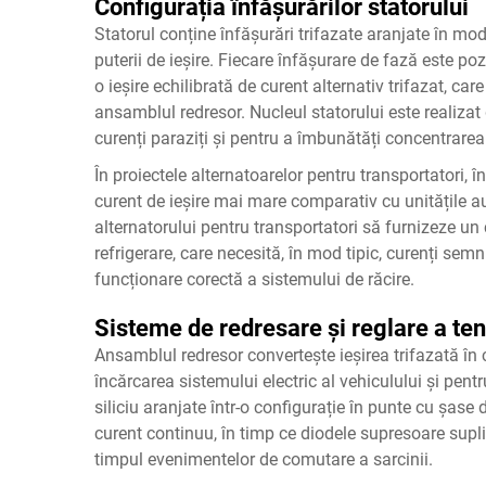
Configurația înfășurărilor statorului
Statorul conține înfășurări trifazate aranjate în m
puterii de ieșire. Fiecare înfășurare de fază este po
o ieșire echilibrată de curent alternativ trifazat, car
ansamblul redresor. Nucleul statorului este realizat 
curenți paraziți și pentru a îmbunătăți concentrarea
În proiectele alternatoarelor pentru transportatori, 
curent de ieșire mai mare comparativ cu unitățile a
alternatorului pentru transportatori să furnizeze un
refrigerare, care necesită, în mod tipic, curenți semn
funcționare corectă a sistemului de răcire.
Sisteme de redresare și reglare a ten
Ansamblul redresor convertește ieșirea trifazată în c
încărcarea sistemului electric al vehiculului și pen
siliciu aranjate într-o configurație în punte cu șase
curent continuu, în timp ce diodele supresoare supl
timpul evenimentelor de comutare a sarcinii.