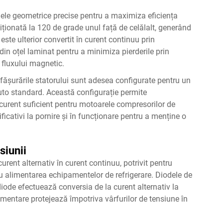
odele geometrice precise pentru a maximiza eficiența
ziționată la 120 de grade unul față de celălalt, generând
e este ulterior convertit în curent continuu prin
din oțel laminat pentru a minimiza pierderile prin
 fluxului magnetic.
înfășurările statorului sunt adesea configurate pentru un
uto standard. Această configurație permite
 curent suficient pentru motoarele compresorilor de
ificativi la pornire și în funcționare pentru a menține o
siunii
urent alternativ în curent continuu, potrivit pentru
tru alimentarea echipamentelor de refrigerare. Diodele de
 diode efectuează conversia de la curent alternativ la
imentare protejează împotriva vârfurilor de tensiune în