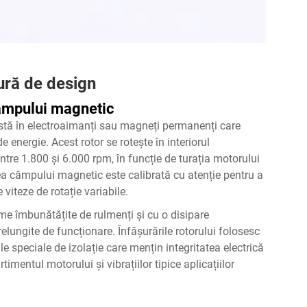
ură de design
câmpului magnetic
nstă în electroaimanți sau magneți permanenți care
energie. Acest rotor se rotește în interiorul
 între 1.800 și 6.000 rpm, în funcție de turația motorului
atea câmpului magnetic este calibrată cu atenție pentru a
viteze de rotație variabile.
teme îmbunătățite de rulmenți și cu o disipare
elungite de funcționare. Înfășurările rotorului folosesc
ale speciale de izolație care mențin integritatea electrică
imentul motorului și vibrațiilor tipice aplicațiilor