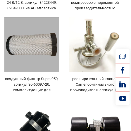
компрессор с переменной
24 В/12 В, артикул 84223449,
производительностью
82349000, из АБС-пластика
X430/X426 на 24 В,
малогабаритный компрессор
с кривошипным валом,
запчасть Thermo King для
автобусов и грузовых
автомобилей, компонент
Transicold
воздушный фильтр Supra 950,
расширительный клапан
артикул 30-60097-20,
Carrier оригинального
комплектующие для
производителя, артикул 14-
рефрижераторного
00445-01, компоненты для
оборудования транспорта,
рефрижераторного
аксессуары для
оборудования и аксессуары
рефрижераторных
для рефрижераторных
транспортных средств
транспортных средств