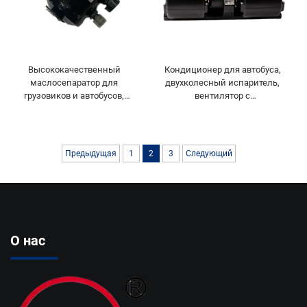
Высококачественный
Кондиционер для автобуса,
маслосепаратор для
двухколесный испаритель,
грузовиков и автобусов,
вентилятор с
артикул 65-60059-01,
электродвигателем для
маслосепаратор Carrier
автобуса
Transicold Xarios
300/350/Viento 300
Предыдущая
1
2
3
Следующий
О нас