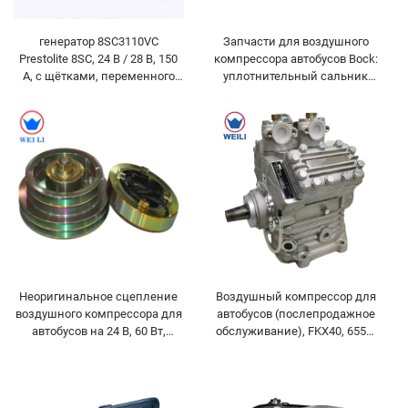
генератор 8SC3110VC
Запчасти для воздушного
Prestolite 8SC, 24 В / 28 В, 150
компрессора автобусов Bock:
А, с щётками, переменного
уплотнительный сальник
тока
вала FK40
Неоригинальное сцепление
Воздушный компрессор для
воздушного компрессора для
автобусов (послепродажное
автобусов на 24 В, 60 Вт,
обслуживание), FKX40, 655K,
модели 260-210, 2A2B
560K, 470K