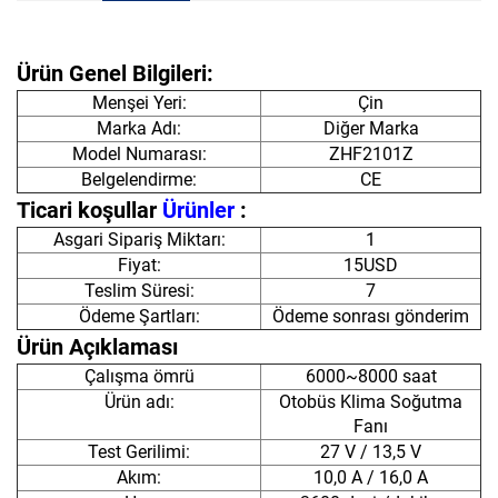
Ürün Genel Bilgileri:
Menşei Yeri:
Çin
Marka Adı:
Diğer Marka
Model Numarası:
ZHF2101Z
Belgelendirme:
CE
Ticari koşullar
Ürünler
:
Asgari Sipariş Miktarı:
1
Fiyat:
15USD
Teslim Süresi:
7
Ödeme Şartları:
Ödeme sonrası gönderim
Ürün Açıklaması
Çalışma ömrü
6000~8000 saat
Ürün adı:
Otobüs Klima Soğutma
Fanı
Test Gerilimi:
27 V / 13,5 V
Akım:
10,0 A / 16,0 A