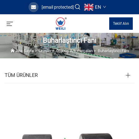
EN
[email protected]
Teklif Alın
Buharlaştırıcı Fanı
Ana Sayfa
>
Ürünler
>
Otobüs A/K Parçaları
>
Buharlaştırıcı Fanı
TÜM ÜRÜNLER