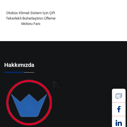
Otobüs Klimalı Sistem İçin Çift
Tekerlekli Buharlaştırıcı Üfleme
Motoru Fanı
Hakkımızda