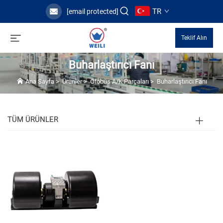
TR
[email protected]
Teklif Alın
Buharlaştırıcı Fanı
Ana Sayfa
>
Ürünler
>
Otobüs A/K Parçaları
>
Buharlaştırıcı Fanı
TÜM ÜRÜNLER