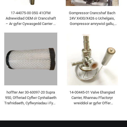
Gompressor Crancshaf Bach
17-44075-00 05G 41CFM
24V X430/X426 o Uchelgais,
Adnewidiad OEM o'r Crancshaft
Gompressor amrywiol gallu,
– Ar gyfer Cywasgedd Carrier –
Rhannau Thermo King Bus
Rhannau atodol AC i fyrddau a
Carrier Transicold
bwsiâu sydd â chludiant oer
hoffter Aer 30-60097-20 Supra
14-00445-01 Valve Ehangiad
950, Offeriad Cyflwr Cynhaliaeth
Carrier, Rhannau Ffactoryr
Trafnidiaeth, Cyflwyniadau i Fynd
wreiddiol ar gyfer Offer
o Ddau
Oerfachwyr, Cyflwyniadau i
Gerbydau Oerfachwyr