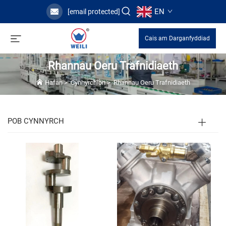
EN
[email protected]
Cais am Darganfyddiad
Rhannau Oeru Trafnidiaeth
Hafan
>
Cynhyrchion
>
Rhannau Oeru Trafnidiaeth
POB CYNNYRCH