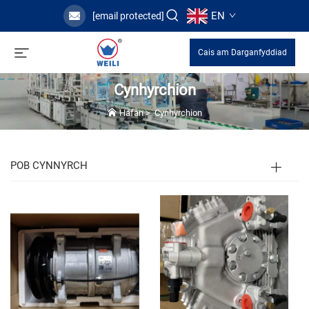
EN
[email protected]
Cais am Darganfyddiad
Cynhyrchion
Hafan
>
Cynhyrchion
POB CYNNYRCH