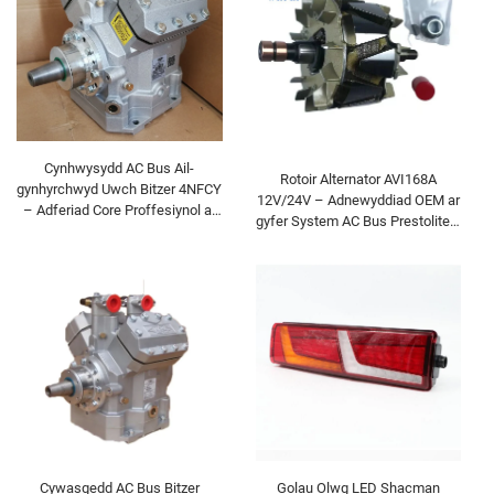
Cynhwysydd AC Bus Ail-
Rotoir Alternator AVI168A
gynhyrchwyd Uwch Bitzer 4NFCY
12V/24V – Adnewyddiad OEM ar
– Adferiad Core Proffesiynol ar
gyfer System AC Bus Prestolite a
gyfer HVAC Masnachol Trwm-
Gweithwyr Alternator Trwm
Ddyryf | Ar gael yn 12V/24V
R134a
Cywasgedd AC Bus Bitzer
Golau Olwg LED Shacman