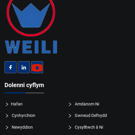
Dolenni cyflym
Hafan
Amdanom Ni
Cynhyrchion
Gwneud Defnydd
Newyddion
Cysylltwch â Ni