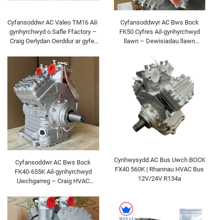
Cyfansoddwr AC Valeo TM16 Ail-
Cyfansoddwyr AC Bws Bock
gynhyrchwyd o Safle Ffactory –
FK50 Cyfres Ail-gynhyrchwyd
Craig Oerlydan Oerddur ar gyfer
llawn – Dewisiadau llawn
Cerbydau Masnachol Ysgafn,
FK50/660, FK50/775, FK50/830
Bwsiadau Bychain a Fannau |
a FK50/980 ar gyfer HVAC Fflyd
12V/24V R134a
Masnachol | 12V/24V R134a
Cynhwysydd AC Bus Uwch BOCK
Cyfansoddwr AC Bws Bock
FX40 560K | Rhannau HVAC Bus
FK40-655K Ail-gynhyrchwyd
12V/24V R134a
Uwchgarreg – Craig HVAC
Masnachol Trwm-ddrylliedig Ail-
adferwyd o Ffactory | 12V/24V
R134a Ar Gael