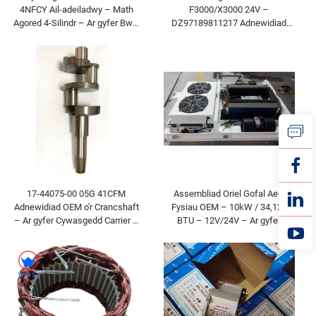
4NFCY Ail-adeiladwy – Math
F3000/X3000 24V –
Agored 4-Silindr – Ar gyfer Bwsi
DZ97189811217 Adnewidiad
7–13.5m – Adnewyddiad OEM
OEM – Llamgynnal Cefn Tracws
â Chynhwysiad IP67
17-44075-00 05G 41CFM
Assembliad Oriel Gofal Aer i
Adnewidiad OEM o'r Crancshaft
Fysiau OEM – 10kW / 34,120
– Ar gyfer Cywasgedd Carrier –
BTU – 12V/24V – Ar gyfer
Rhannau atodol AC i fyrddau a
Bysiau 5–6m a Thracsiwn
bwsiâu sydd â chludiant oer
Rhagorol