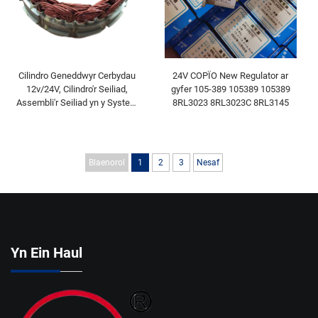
Cilindro Geneddwyr Cerbydau
24V COPÏO New Regulator ar
12v/24V, Cilindro'r Seiliad,
gyfer 105-389 105389 105389
Assembli'r Seiliad yn y System
8RL3023 8RL3023C 8RL3145
Oerfachwyr Bws AVI144
Blaenorol
1
2
3
Nesaf
Yn Ein Haul